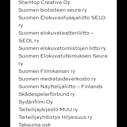
StarHop Creative Oy
Suomen biotaiteen seura ry
Suomen Elokuvaohjaajaliitto SELO
ry
Suomen elokuvateatteriliitto –
SEOL ry
Suomen elokuvatoimistojen liitto ry
Suomen Elokuvatutkimuksen Seura
ry
Suomen Filmikamari ry
Suomen mediataideverkosto ry
Suomen Näyttelijäliitto – Finlands
Skådespelarförbund ry
Sydänfilmi Oy
Taiteilijajärjestö MUU ry
Taiteilijayhdistys Hiljaisuus ry
Takauma osk