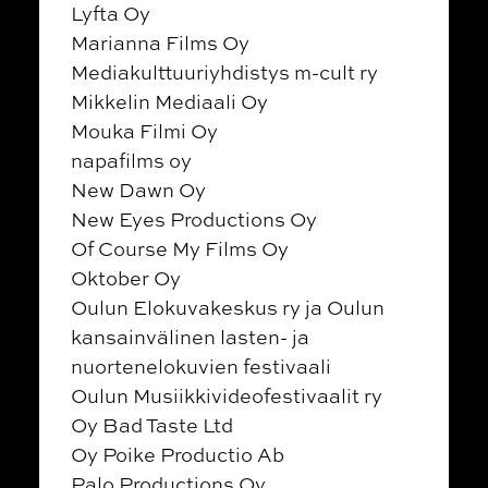
Lyfta Oy
Marianna Films Oy
Mediakulttuuriyhdistys m-cult ry
Mikkelin Mediaali Oy
Mouka Filmi Oy
napafilms oy
New Dawn Oy
New Eyes Productions Oy
Of Course My Films Oy
Oktober Oy
Oulun Elokuvakeskus ry ja Oulun
kansainvälinen lasten- ja
nuortenelokuvien festivaali
Oulun Musiikkivideofestivaalit ry
Oy Bad Taste Ltd
Oy Poike Productio Ab
Palo Productions Oy