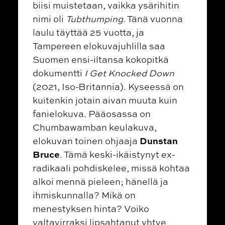
biisi muistetaan, vaikka ysärihitin
nimi oli
Tubthumping
. Tänä vuonna
laulu täyttää 25 vuotta, ja
Tampereen elokuvajuhlilla saa
Suomen ensi-iltansa kokopitkä
dokumentti
I Get Knocked Down
(2021, Iso-Britannia). Kyseessä on
kuitenkin jotain aivan muuta kuin
fanielokuva. Pääosassa on
Chumbawamban keulakuva,
Dunstan
elokuvan toinen ohjaaja
Bruce
. Tämä keski-ikäistynyt ex-
radikaali pohdiskelee, missä kohtaa
alkoi mennä pieleen; hänellä ja
ihmiskunnalla? Mikä on
menestyksen hinta? Voiko
valtavirraksi lipsahtanut yhtye