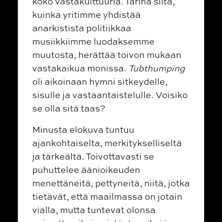
koko vastakulttuuria. Tarina siitä,
kuinka yritimme yhdistää
anarkistista politiikkaa
musiikkiimme luodaksemme
muutosta, herättää toivon mukaan
vastakaikua monissa.
Tubthumping
oli aikoinaan hymni sitkeydelle,
sisulle ja vastaantaistelulle. Voisiko
se olla sitä taas?
Minusta elokuva tuntuu
ajankohtaiselta, merkitykselliseltä
ja tärkeältä. Toivottavasti se
puhuttelee äänioikeuden
menettäneitä, pettyneitä, niitä, jotka
tietävät, että maailmassa on jotain
vialla, mutta tuntevat olonsa