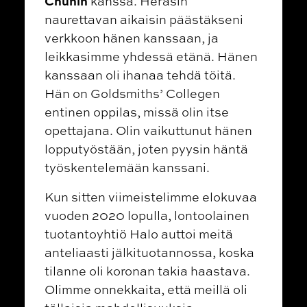
Chunin
kanssa. Heräsin
naurettavan aikaisin päästäkseni
verkkoon hänen kanssaan, ja
leikkasimme yhdessä etänä. Hänen
kanssaan oli ihanaa tehdä töitä.
Hän on
Goldsmiths’ Collegen
entinen oppilas, missä olin itse
opettajana. Olin vaikuttunut hänen
lopputyöstään, joten pyysin häntä
työskentelemään kanssani.
Kun sitten viimeistelimme elokuvaa
vuoden 2020 lopulla, lontoolainen
tuotantoyhtiö Halo auttoi meitä
anteliaasti jälkituotannossa, koska
tilanne oli koronan takia haastava.
Olimme onnekkaita, että meillä oli