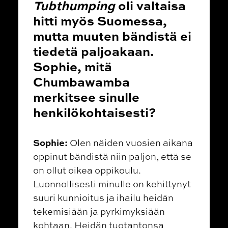
Tubthumping
oli valtaisa
hitti myös Suomessa,
mutta muuten bändistä ei
tiedetä paljoakaan.
Sophie, mitä
Chumbawamba
merkitsee sinulle
henkilökohtaisesti?
Sophie:
Olen näiden vuosien aikana
oppinut bändistä niin paljon, että se
on ollut oikea oppikoulu.
Luonnollisesti minulle on kehittynyt
suuri kunnioitus ja ihailu heidän
tekemisiään ja pyrkimyksiään
kohtaan. Heidän tuotantonsa