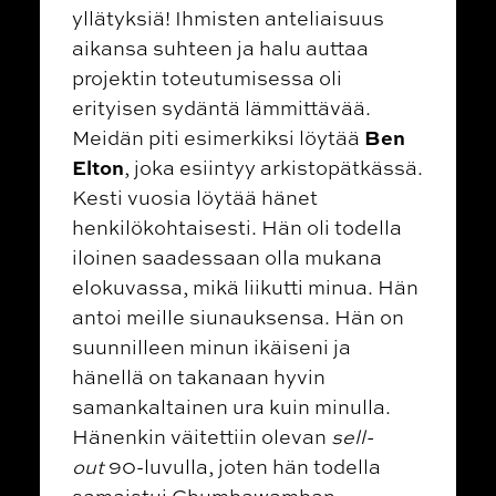
yllätyksiä! Ihmisten anteliaisuus
aikansa suhteen ja halu auttaa
projektin toteutumisessa oli
erityisen sydäntä lämmittävää.
Ben
Meidän piti esimerkiksi löytää
Elton
, joka esiintyy arkistopätkässä.
Kesti vuosia löytää hänet
henkilökohtaisesti. Hän oli todella
iloinen saadessaan olla mukana
elokuvassa, mikä liikutti minua. Hän
antoi meille siunauksensa. Hän on
suunnilleen minun ikäiseni ja
hänellä on takanaan hyvin
samankaltainen ura kuin minulla.
Hänenkin väitettiin olevan
sell-
out
90-luvulla, joten hän todella
samaistui Chumbawamban