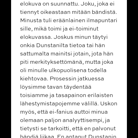
elokuva on suunnattu. Joku, joka ei
tiennyt oikeastaan mitään bändistä.
Minusta tuli eräänlainen ilmapuntari
sille, mikä toimi ja ei-toiminut
elokuvassa. Joskus minun täytyi
onkia Dunstanilta tietoa tai hän
sattumalta mainitsi jotain, jota hän
piti merkityksettömänä, mutta joka
oli minulle ulkopuolisena todella
kiehtovaa. Prosessin jatkuessa
löysimme tavan täydentää
toisiamme ja tasapainon erilaisten
lähestymistapojemme välillä. Uskon
myös, että ei-fanius auttoi minua
olemaan paljon analyyttisempi, ja
tietysti se tarkoitti, että en palvonut
bändiä liikaa. En antanut Dunstanin