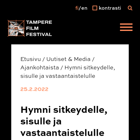
fi
en
kontrasti
Päävalikko
Etusivu
/
Uutiset & Media
/
Ajankohtaista
/
Hymni sitkeydelle,
sisulle ja vastaantaistelulle
25.2.2022
Hymni sitkeydelle,
sisulle ja
vastaantaistelulle