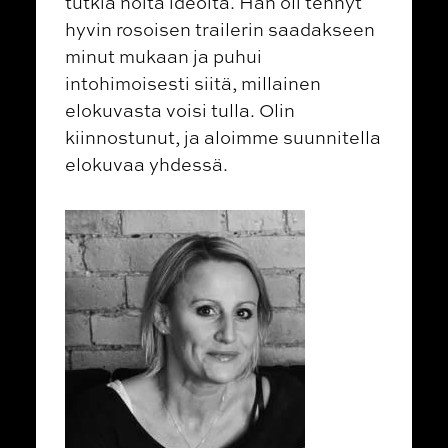
tutkia noita ideoita. Hän oli tehnyt
hyvin rosoisen trailerin saadakseen
minut mukaan ja puhui
intohimoisesti siitä, millainen
elokuvasta voisi tulla. Olin
kiinnostunut, ja aloimme suunnitella
elokuvaa yhdessä.