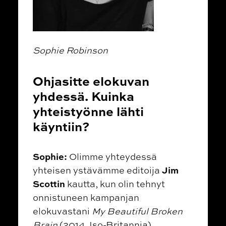
Sophie Robinson
Ohjasitte elokuvan
yhdessä. Kuinka
yhteistyönne lähti
käyntiin?
Sophie:
Olimme yhteydessä
Jim
yhteisen ystävämme editoija
Scottin
kautta, kun olin tehnyt
onnistuneen kampanjan
elokuvastani
My Beautiful Broken
Brain
(2014, Iso-Britannia).