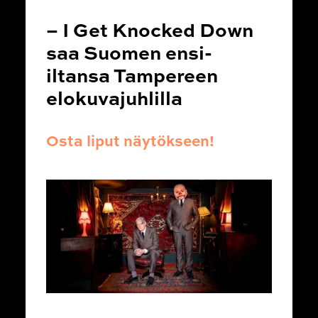
– I Get Knocked Down
saa Suomen ensi-
iltansa Tampereen
elokuvajuhlilla
Osta liput näytökseen!