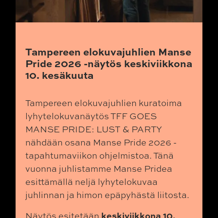
Tampereen elokuvajuhlien Manse
Pride 2026 -näytös keskiviikkona
10. kesäkuuta
Tampereen elokuvajuhlien kuratoima
lyhytelokuvanäytös TFF GOES
MANSE PRIDE: LUST & PARTY
nähdään osana Manse Pride 2026 -
tapahtumaviikon ohjelmistoa. Tänä
vuonna juhlistamme Manse Pridea
esittämällä neljä lyhytelokuvaa
juhlinnan ja himon epäpyhästä liitosta.
keskiviikkona 10.
Näytös esitetään