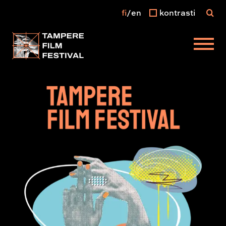
fi
en
kontrasti
Päävalikko