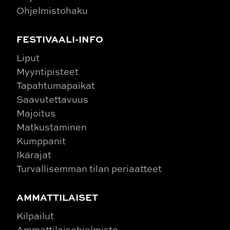
Ohjelmistohaku
FESTIVAALI-INFO
Liput
Myyntipisteet
Tapahtumapaikat
Saavutettavuus
Majoitus
Matkustaminen
Kumppanit
Ikärajat
Turvallisemman tilan periaatteet
AMMATTILAISET
Kilpailut
Ammattilaisohjelmisto