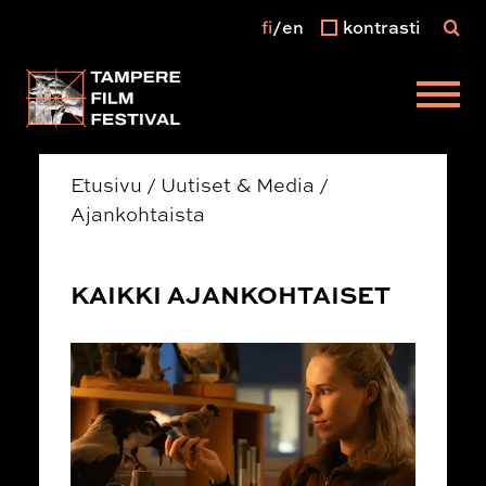
fi
en
kontrasti
Päävalikko
Etusivu
/
Uutiset & Media
/
Ajankohtaista
KAIKKI AJANKOHTAISET