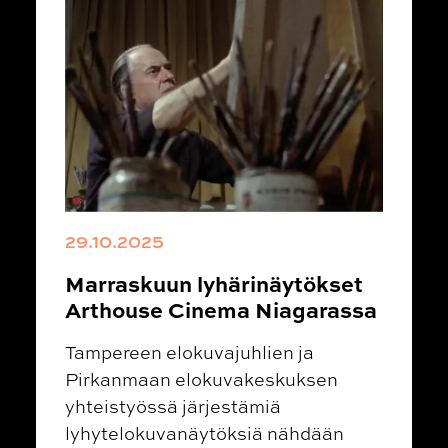
29.10.2025
Marraskuun lyhärinäytökset
Arthouse Cinema Niagarassa
Tampereen elokuvajuhlien ja
Pirkanmaan elokuvakeskuksen
yhteistyössä järjestämiä
lyhytelokuvanäytöksiä nähdään