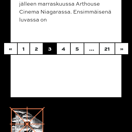
jälleen marraskuussa Arthouse
Cinema Niagarassa. Ensimmäisenä
luvassa on
Posts navigation
«
1
2
3
4
5
…
21
»