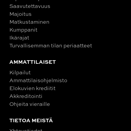
Saavutettavuus
Majoitus
Matkustaminen
Kumppanit
Ikärajat
Turvallisemman tilan periaatteet
AMMATTILAISET
Kilpailut
Ammattilaisohjelmisto
Elokuvien krediitit
Akkreditointi
Ohjeita vieraille
TIETOA MEISTÄ
Yhteystiedot