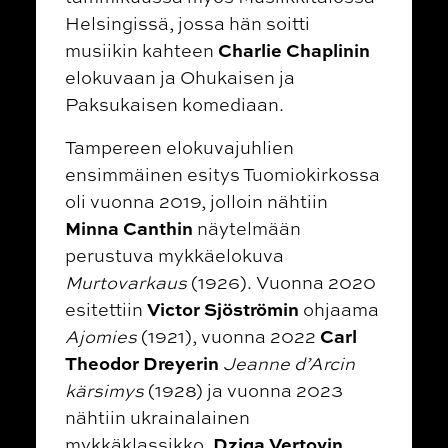
Helsingissä, jossa hän soitti
Charlie Chaplinin
musiikin kahteen
elokuvaan ja Ohukaisen ja
Paksukaisen komediaan.
Tampereen elokuvajuhlien
ensimmäinen esitys Tuomiokirkossa
oli vuonna 2019, jolloin nähtiin
Minna Canthin
näytelmään
perustuva mykkäelokuva
Murtovarkaus
(1926). Vuonna 2020
Victor Sjöströmin
esitettiin
ohjaama
Carl
Ajomies
(1921), vuonna 2022
Theodor Dreyerin
Jeanne d’Arcin
kärsimys
(1928) ja vuonna 2023
nähtiin ukrainalainen
Dziga Vertovin
mykkäklassikko,