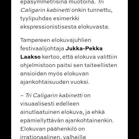
epäsymmetrisinä muotoina.
Tri
Caligarin kabinetti
onkin tunnettu,
tyylipuhdas esimerkki
ekspressionistisesta elokuvasta.
Tampereen elokuvajuhlien
Jukka-Pekka
festivaalijohtaja
Laakso
kertoo, että elokuva valittiin
ohjelmistoon paitsi sen taiteellisten
ansioiden myös elokuvan
ajankohtaisuuden vuoksi.
–
Tri Caligarin kabinetti
on
visuaalisesti edelleen
ainutlaatuinen elokuva, ja ehkä
epämiellyttävän ajankohtainenkin.
Elokuvan päähenkilö on
irrationaalinen, valheilla