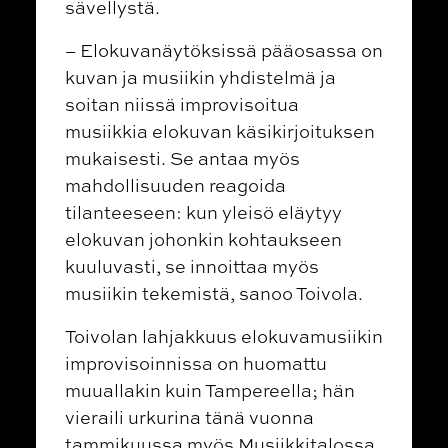
sävellystä.
– Elokuvanäytöksissä pääosassa on
kuvan ja musiikin yhdistelmä ja
soitan niissä improvisoitua
musiikkia elokuvan käsikirjoituksen
mukaisesti. Se antaa myös
mahdollisuuden reagoida
tilanteeseen: kun yleisö eläytyy
elokuvan johonkin kohtaukseen
kuuluvasti, se innoittaa myös
musiikin tekemistä, sanoo Toivola.
Toivolan lahjakkuus elokuvamusiikin
improvisoinnissa on huomattu
muuallakin kuin Tampereella; hän
vieraili urkurina tänä vuonna
tammikuussa myös Musiikkitalossa