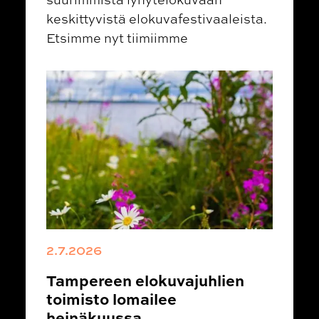
keskittyvistä elokuvafestivaaleista.
Etsimme nyt tiimiimme
2.7.2026
Tampereen elokuvajuhlien
toimisto lomailee
heinäkuussa