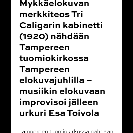
Mykkäelokuvan
merkkiteos Tri
Caligarin kabinetti
(1920) nähdään
Tampereen
tuomiokirkossa
Tampereen
elokuvajuhlilla –
musiikin elokuvaan
improvisoi jälleen
urkuri Esa Toivola
Tampereen tuomiokirkossa nähdään