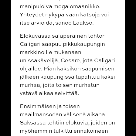
manipuloiva megalomaanikko.
Yhteydet nykypäivään katsoja voi
itse arvioida, sanoo Laakso.
E
l
okuvassa salaperäinen tohtori
Caligari saapuu pikkukaupungin
markkinoille mukanaan
unissakävelijä, Cesare, jota Caligari
ohjailee. Pian kaksikon saapumisen
jälkeen kaupungissa tapahtuu kaksi
murhaa, joita toisen murhatun
ystävä alkaa selvittää.
Ensimmäisen ja toisen
maailmansodan välisenä aikana
Saksassa tehtiin elokuvia, joiden on
myöhemmin tulkittu ennakoineen