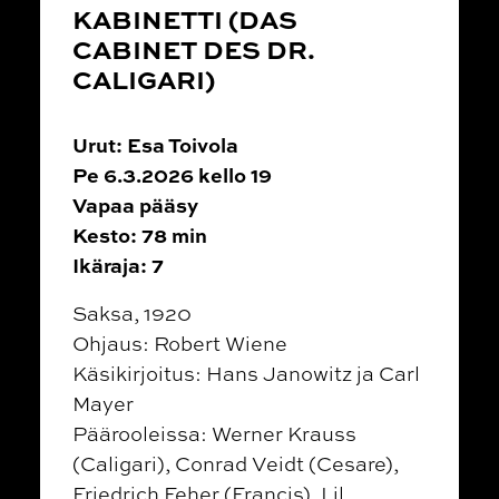
KABINETTI (DAS
CABINET DES DR.
CALIGARI)
Urut: Esa Toivola
Pe 6.3.2026 kello 19
Vapaa pääsy
Kesto: 78 min
Ikäraja: 7
Saksa, 1920
Ohjaus: Robert Wiene
Käsikirjoitus: Hans Janowitz ja Carl
Mayer
Päärooleissa: Werner Krauss
(Caligari), Conrad Veidt (Cesare),
Friedrich Feher (Francis), Lil