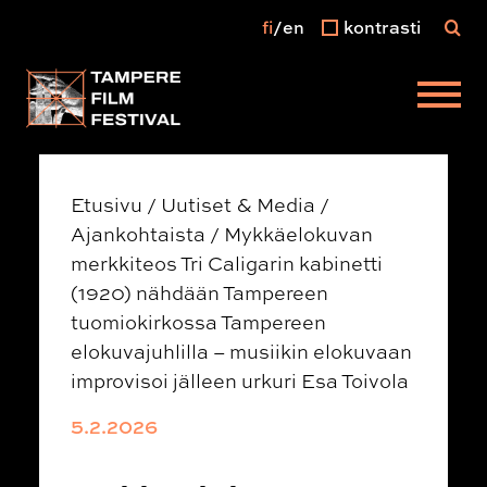
fi
en
kontrasti
Päävalikko
Etusivu
/
Uutiset & Media
/
Ajankohtaista
/
Mykkäelokuvan
merkkiteos Tri Caligarin kabinetti
(1920) nähdään Tampereen
tuomiokirkossa Tampereen
elokuvajuhlilla – musiikin elokuvaan
improvisoi jälleen urkuri Esa Toivola
5.2.2026