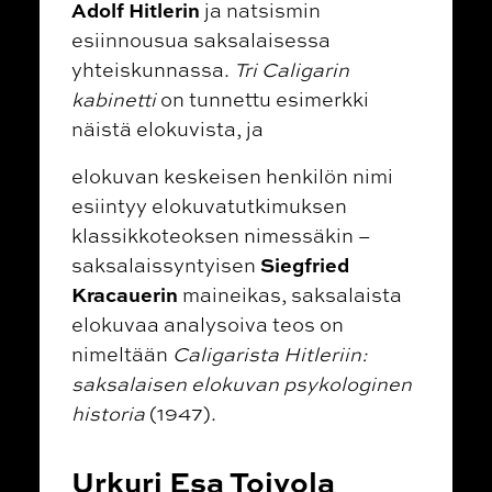
Adolf Hitlerin
ja natsismin
esiinnousua saksalaisessa
yhteiskunnassa.
Tri Caligarin
kabinetti
on tunnettu esimerkki
näistä elokuvista, ja
elokuvan keskeisen henkilön nimi
esiintyy elokuvatutkimuksen
klassikkoteoksen nimessäkin –
Siegfried
saksalaissyntyisen
Kracauerin
maineikas, saksalaista
elokuvaa analysoiva teos on
nimeltään
Caligarista Hitleriin:
saksalaisen elokuvan psykologinen
historia
(1947).
Urkuri Esa Toivola