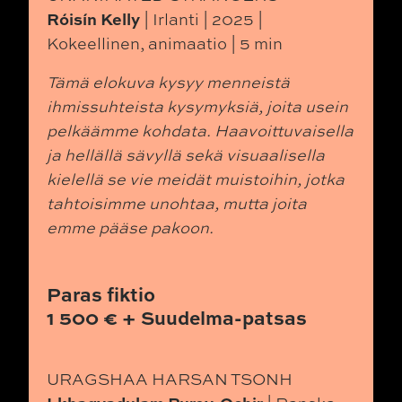
Róisín Kelly
| Irlanti | 2025 |
Kokeellinen, animaatio | 5 min
Tämä elokuva kysyy menneistä
ihmissuhteista kysymyksiä, joita usein
pelkäämme kohdata. Haavoittuvaisella
ja hellällä sävyllä sekä visuaalisella
kielellä se vie meidät muistoihin, jotka
tahtoisimme unohtaa, mutta joita
emme pääse pakoon.
Paras fiktio
1 500 € + Suudelma-patsas
URAGSHAA HARSAN TSONH