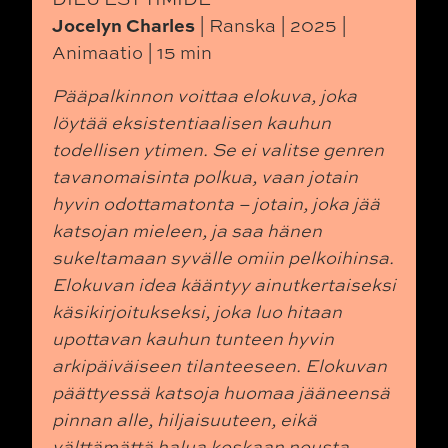
Jocelyn Charles
| Ranska | 2025 |
Animaatio | 15 min
Pääpalkinnon voittaa elokuva, joka
löytää eksistentiaalisen kauhun
todellisen ytimen. Se ei valitse genren
tavanomaisinta polkua, vaan jotain
hyvin odottamatonta – jotain, joka jää
katsojan mieleen, ja saa hänen
sukeltamaan syvälle omiin pelkoihinsa.
Elokuvan idea kääntyy ainutkertaiseksi
käsikirjoitukseksi, joka luo hitaan
upottavan kauhun tunteen hyvin
arkipäiväiseen tilanteeseen. Elokuvan
päättyessä katsoja huomaa jääneensä
pinnan alle, hiljaisuuteen, eikä
välttämättä halua koskaan nousta