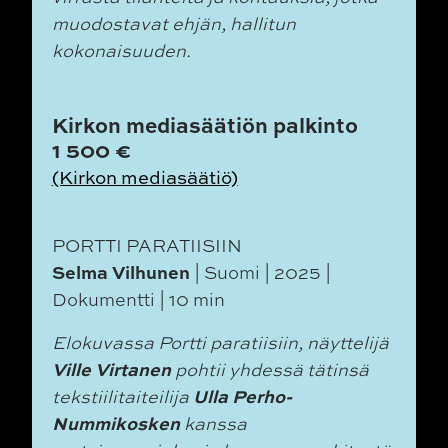
muodostavat
ehjän, hallitun
kokonaisuuden.
Kirkon mediasäätiön palkinto
1 500 €
(Kirkon mediasäätiö)
PORTTI PARATIISIIN
Selma Vilhunen
| Suomi | 2025 |
Dokumentti | 10 min
Elokuvassa
Portti paratiisiin
, näyttelijä
Ville Virtanen
pohtii yhdessä tätinsä
Ulla Perho-
tekstiilitaiteilija
Nummikosken
kanssa