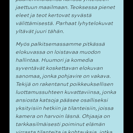
jaettuun maailmaan. Teoksessa pienet
eleet
ja teot kertovat syvästä
välittämisestä. Parhaat lyhytelokuvat
yltävät juuri tähän.
Myös palkitsemassamme pitkässä
elokuvassa on loistavaa muodon
hallintaa. Huumori ja
komedia
syventävät koskettavan elokuvan
sanomaa, jonka pohjavire on vakava.
Tekijä on
rakentanut poikkeuksellisen
luottamussuhteen kuvattaviinsa, jonka
ansiosta katsoja
pääsee osalliseksi
yksityisiin hetkiin ja tilanteisiin, joissa
kamera on harvoin läsnä. Ohjaaja
on
tarkkasilmäisesti poiminut elämän
virrasta tilanteita ja kohtauksia, jotka