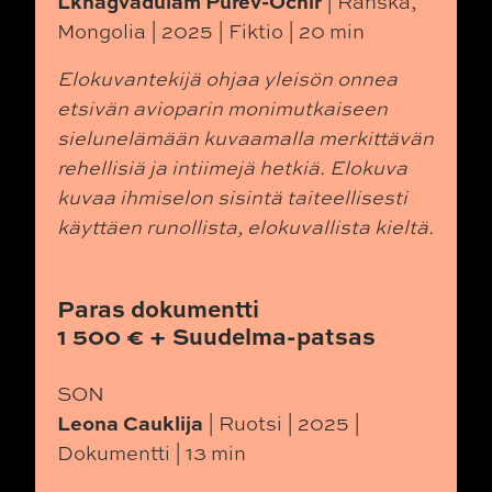
Lkhagvadulam Purev-Ochir
| Ranska,
Mongolia | 2025 | Fiktio | 20 min
Elokuvantekijä ohjaa yleisön onnea
etsivän avioparin monimutkaiseen
sielunelämään kuvaamalla merkittävän
rehellisiä ja intiimejä hetkiä. Elokuva
kuvaa ihmiselon sisintä taiteellisesti
käyttäen runollista, elokuvallista kieltä.
Paras dokumentti
1 500 € + Suudelma-patsas
SON
Leona Cauklija
| Ruotsi | 2025 |
Dokumentti | 13 min