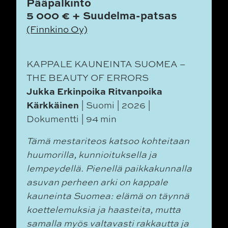
Pääpalkinto
5 000 € + Suudelma-patsas
(Finnkino Oy)
KAPPALE KAUNEINTA SUOMEA –
THE BEAUTY OF ERRORS
Jukka Erkinpoika Ritvanpoika
Kärkkäinen
| Suomi | 2026 |
Dokumentti | 94 min
Tämä mestariteos katsoo kohteitaan
huumorilla, kunnioituksella ja
lempeydellä. Pienellä paikkakunnalla
asuvan perheen arki on kappale
kauneinta Suomea: elämä on täynnä
koettelemuksia ja haasteita, mutta
samalla myös valtavasti rakkautta ja