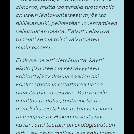
elinehto, mutta isommalla tuotannolla
on usein lähtökohtaisesti myös iso
hiilijalanjälki, pelkästään jo lentämisen
vaikutusten
osalta. Palkittu elokuva
tunnisti sen ja toimi vaikutusten
minimoiseksi.
Elokuva osoitti tietoisuutta, käytti
ekologisuuteen ja kestävyyteen
kehitettyjä työkaluja saaden sai
konkreettista ja mitattavaa tietoa
omasta toiminnastaan. Kun arvailu
muuttuu tiedoksi, tuotannolla on
mahdollisuus tehdä tietoa vastaavia
toimenpiteitä. Hakemuksesta sai
kuvan, että tuotannon ekologisuuteen
liittyi suunnitelmallisuus ja halu toimia