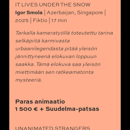
IT LIVES UNDER THE SNOW
Igor Smola
| Azerbaijan, Singapore |
2025 | Fiktio | 17 min
Tarkalla kameratyöllä toteutettu tarina
selkäpiitä karmivasta
urbaanilegendasta pitää yleisön
jännittyneenä elokuvan loppuun
saakka. Tämä elokuva saa yleisön
miettimään sen ratkeamatonta
mysteeriä.
Paras animaatio
1 500 € + Suudelma-patsas
UNANIMATED STRANGERS