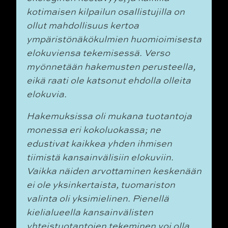
kotimaisen kilpailun osallistujilla on
ollut mahdollisuus kertoa
ympäristönäkökulmien huomioimisesta
elokuviensa tekemisessä. Verso
myönnetään hakemusten perusteella,
eikä raati ole katsonut ehdolla olleita
elokuvia.
Hakemuksissa oli mukana tuotantoja
monessa eri kokoluokassa; ne
edustivat kaikkea yhden ihmisen
tiimistä kansainvälisiin elokuviin.
Vaikka näiden arvottaminen keskenään
ei ole yksinkertaista, tuomariston
valinta oli yksimielinen. Pienellä
kielialueella kansainvälisten
yhteistuotantojen tekeminen voi olla