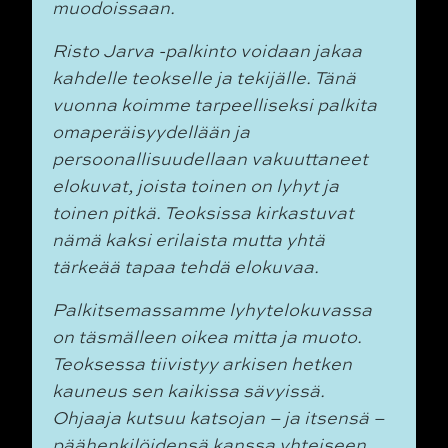
muodoissaan.
Risto Jarva -palkinto voidaan jakaa
kahdelle teokselle ja tekijälle. Tänä
vuonna koimme
tarpeelliseksi palkita
omaperäisyydellään ja
persoonallisuudellaan vakuuttaneet
elokuvat,
joista toinen on lyhyt ja
toinen pitkä. Teoksissa kirkastuvat
nämä kaksi erilaista mutta yhtä
tärkeää tapaa tehdä elokuvaa.
Palkitsemassamme lyhytelokuvassa
on täsmälleen oikea mitta ja muoto.
Teoksessa
tiivistyy arkisen hetken
kauneus sen kaikissa sävyissä.
Ohjaaja kutsuu katsojan – ja
itsensä –
päähenkilöidensä kanssa yhteiseen