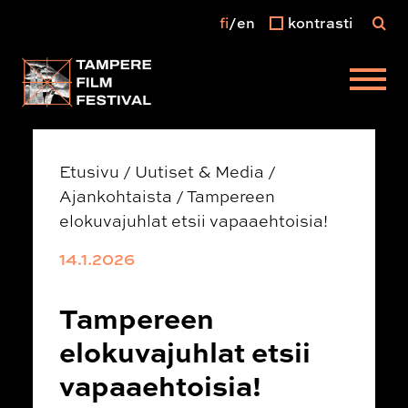
fi
en
kontrasti
Päävalikko
Etusivu
/
Uutiset & Media
/
Ajankohtaista
/
Tampereen
elokuvajuhlat etsii vapaaehtoisia!
14.1.2026
Tampereen
elokuvajuhlat etsii
vapaaehtoisia!