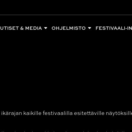
UTISET & MEDIA
OHJELMISTO
FESTIVAALI-I
ärajan kaikille festivaalilla esitettäville näytöksil