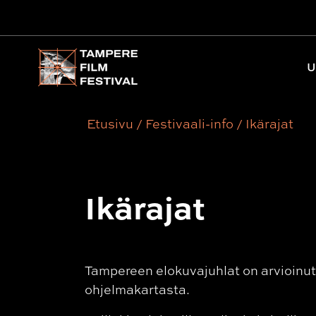
Päävalikko
U
Etusivu
/
Festivaali-info
/
Ikärajat
Ikärajat
Tampereen elokuvajuhlat on arvioinut ik
ohjelmakartasta.