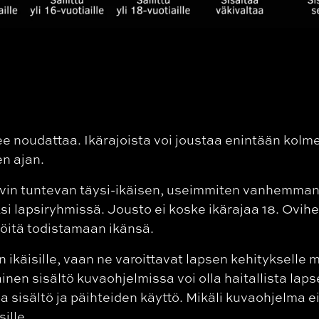
lee noudattaa. Ikärajoista voi joustaa e
nintään kolme 
n ajan.
yvin tuntevan täysi-ikäisen, useimmiten vanhemman 
ksi lapsiryhmissä. Jousto ei koske ikärajaa 18. Ovi
löitä todistamaan ikänsä.
n ikäisille, vaan ne varoittavat lapsen kehitykselle ma
ainen sisältö kuvaohjelmissa voi olla haitallista laps
sisältö ja päihteiden käyttö. Mikäli kuvaohjelma ei si
sille.