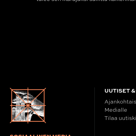
UUTISET &
Ajankohtai
Medialle
Tilaa uutisk