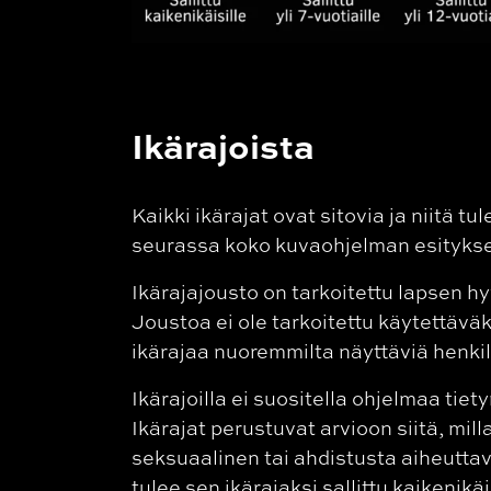
Ikärajoista
Kaikki ikärajat ovat sitovia ja niitä tu
seurassa koko kuvaohjelman esitykse
Ikärajajousto on tarkoitettu lapsen h
Joustoa ei ole tarkoitettu käytettävä
ikärajaa nuoremmilta näyttäviä henki
Ikärajoilla ei suositella ohjelmaa tiety
Ikärajat perustuvat arvioon siitä, mill
seksuaalinen tai ahdistusta aiheuttava 
tulee sen ikärajaksi sallittu kaikenikäi