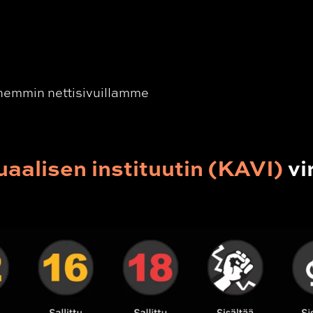
a
hemmin nettisivuillamme
aalisen instituutin (KAVI)
vir