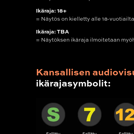
Ikäraja: 18+
=
Näytös on kielletty alle 18-vuotiailt
Ikäraja: TBA
=
Näytöksen ikäraja ilmoitetaan myö
Kansallisen audiovisu
ikärajasymbolit: