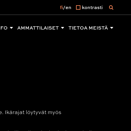
fi
en
kontrasti
NFO
AMMATTILAISET
TIETOA MEISTÄ
le. Ikärajat löytyvät myös