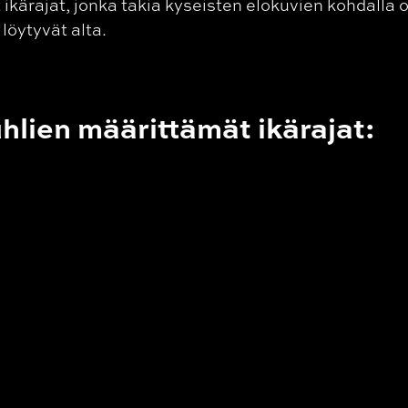
et ikärajat, jonka takia kyseisten elokuvien kohdalla o
 löytyvät alta.
lien määrittämät ikärajat: