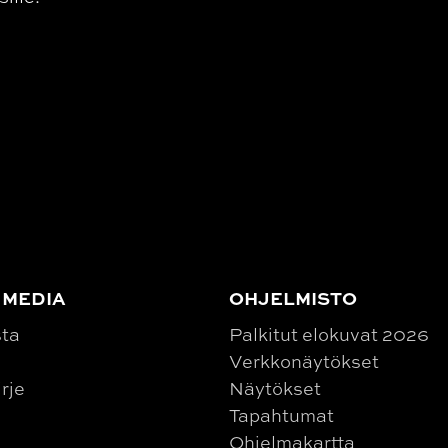
 MEDIA
OHJELMISTO
sta
Palkitut elokuvat 2026
Verkkonäytökset
irje
Näytökset
Tapahtumat
Ohjelmakartta