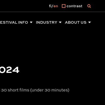
fi
en
contrast
ESTIVAL INFO
INDUSTRY
ABOUT US
2024
30 short films (under 30 minutes)