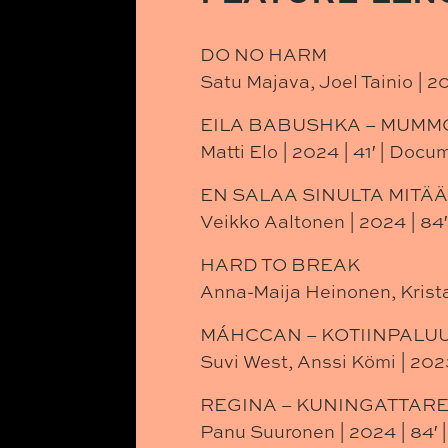
DO NO HARM
Satu Majava, Joel Tainio | 2
EILA BABUSHKA – MUMMO
Matti Elo | 2024 | 41′ | Doc
EN SALAA SINULTA MITÄ
Veikko Aaltonen | 2024 | 84
HARD TO BREAK
Anna-Maija Heinonen, Krista
MÁHCCAN – KOTIINPALU
Suvi West, Anssi Kömi | 202
REGINA – KUNINGATTAR
Panu Suuronen | 2024 | 84′