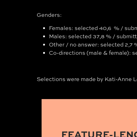
Genders:
Females: selected 40,6 % / sub
Males: selected 37,8 % / submit
Other / no answer: selected 2,7 
Co-directions (male & female): s
Selections were made by
Kati-Anne L
FEATURE-LEN