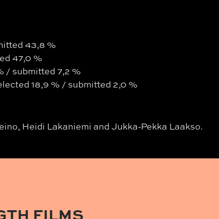
mitted 43,8 %
ted 47,0 %
% / submitted 7,2 %
elected 18,9 % / submitted 2,0 %
eino, Heidi Lakaniemi and Jukka-Pekka Laakso.
GTH FILMS