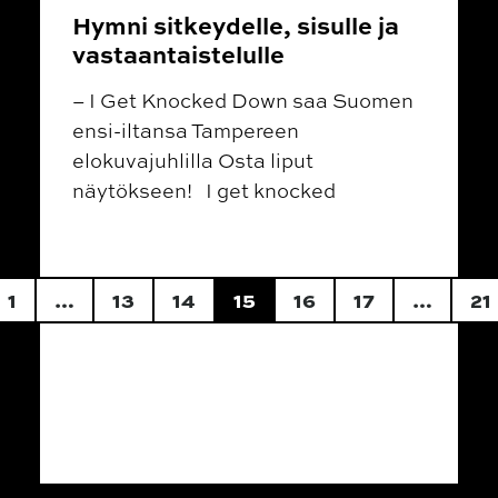
Hymni sitkeydelle, sisulle ja
vastaantaistelulle
– I Get Knocked Down saa Suomen
ensi-iltansa Tampereen
elokuvajuhlilla Osta liput
näytökseen! I get knocked
Posts navigation
1
…
13
14
15
16
17
…
21