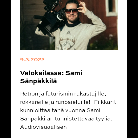
9.3.2022
Valokeilassa: Sami
Sänpäkkilä
Retron ja futurismin rakastajille,
rokkareille ja runosieluille! Filkkarit
kunnioittaa tänä vuonna Sami
Sänpäkkilän tunnistettavaa tyyliä.
Audiovisuaalisen