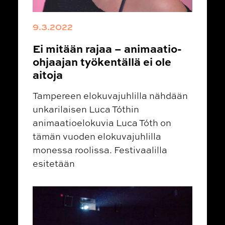
9.3.2022
Ei mitään rajaa – animaatio-
ohjaajan työkentällä ei ole
aitoja
Tampereen elokuvajuhlilla nähdään
unkarilaisen Luca Tóthin
animaatioelokuvia Luca Tóth on
tämän vuoden elokuvajuhlilla
monessa roolissa. Festivaalilla
esitetään