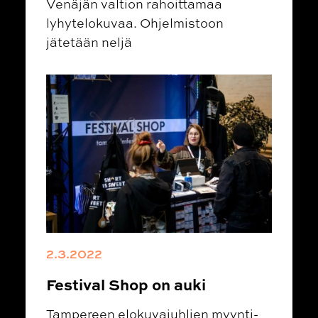
Venäjän valtion rahoittamaa
lyhytelokuvaa. Ohjelmistoon
jätetään neljä
2.3.2022
Festival Shop on auki
Tampereen elokuvajuhlien myynti-