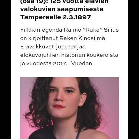
(osa 19): 125 vuotta elävien
valokuvien saapumisesta
Tampereelle 2.3.1897
Filkkarilegenda Raimo ”Rake” Silius
on kirjoittanut Raken Kinosilmä
Eläväkkuvat-juttusarjaa
elokuvajuhlien historian koukeroista
jo vuodesta 2017. Vuoden