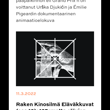
pääpalkinnon eli Grand Prix’n on
voittanut Urška Djukićin ja Émilie
Pigeardin dokumentaarinen
animaatioelokuva
11.3.2022
Raken Kinosilmä Eläväkkuvat