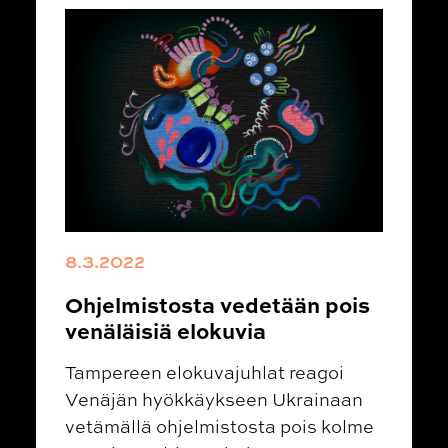
8.3.2022
Ohjelmistosta vedetään pois
venäläisiä elokuvia
Tampereen elokuvajuhlat reagoi
Venäjän hyökkäykseen Ukrainaan
vetämällä ohjelmistosta pois kolme