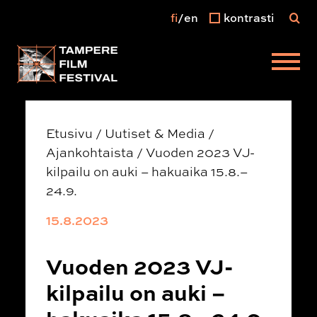
fi
en
kontrasti
Päävalikko
Etusivu
/
Uutiset & Media
/
Ajankohtaista
/
Vuoden 2023 VJ-
kilpailu on auki – hakuaika 15.8.–
24.9.
15.8.2023
Vuoden 2023 VJ-
kilpailu on auki –