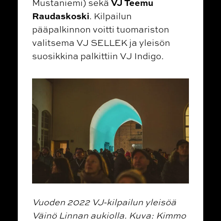
VJ Teemu
Mustaniemi) sekä
Raudaskoski
. Kilpailun
pääpalkinnon voitti tuomariston
valitsema VJ SELLEK ja yleisön
suosikkina palkittiin VJ Indigo.
Vuoden 2022 VJ-kilpailun yleisöä
Väinö Linnan aukiolla. Kuva: Kimmo