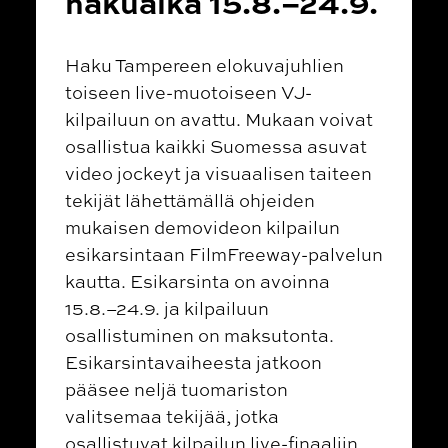
hakuaika 15.8.–24.9.
Haku Tampereen elokuvajuhlien
toiseen live-muotoiseen VJ-
kilpailuun on avattu. Mukaan voivat
osallistua kaikki Suomessa asuvat
video jockeyt ja visuaalisen taiteen
tekijät lähettämällä ohjeiden
mukaisen demovideon kilpailun
esikarsintaan FilmFreeway-palvelun
kautta. Esikarsinta on avoinna
15.8.–24.9. ja kilpailuun
osallistuminen on maksutonta.
Esikarsintavaiheesta jatkoon
pääsee neljä tuomariston
valitsemaa tekijää, jotka
osallistuvat kilpailun live-finaaliin