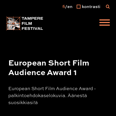
fi
en
kontrasti
Päävalikko
European Short Film
Audience Award 1
European Short Film Audience Award -
palkintoehdokaselokuvia. Äänestä
suosikkiasi!ä