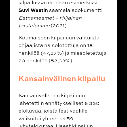
kilpailussa nähdään esimerkiksi
Suvi Westin
saamelaisdokumentti
Eatnameamet – Hiljainen
taistelumme
(2021).
Kotimaiseen kilpailuun valituista
ohjaajista naisoletettuja on 18
henkilöä (47,37%) ja miesoletettuja
20 henkilöä (52,63%).
Kansainvälinen kilpailu
Kansainväliseen kilpailuun
lähetettiin ennätykselliset 6 330
elokuvaa, joista festivaalille
valikoitui yhteensä 59
lyhytelokuvaa. Useat kilpailun