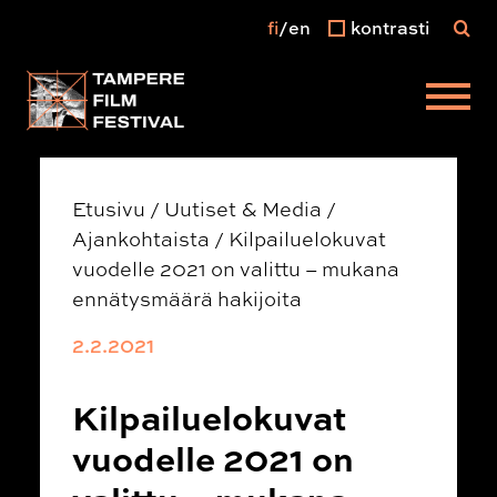
fi
en
kontrasti
Päävalikko
Etusivu
/
Uutiset & Media
/
Ajankohtaista
/
Kilpailuelokuvat
vuodelle 2021 on valittu – mukana
ennätysmäärä hakijoita
2.2.2021
Kilpailuelokuvat
vuodelle 2021 on