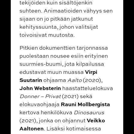
tekijöiden kuin sisältöjenkin
suhteen. Animaatioiden vähyys sen
sijaan on jo pitkään jatkunut
kehityssuunta, johon valitsijat
toivoisivat muutosta.
Pitkien dokumenttien tarjonnassa
puolestaan nousee esiin erityinen
suurmies-buumi, jota kilpailussa
Virpi
edustavat muun muassa
Suutarin
ohjaama
Aalto
(2020),
John Websterin
haastatteluelokuva
Donner – Privat
(2021) sekä
Rauni Mollbergista
elokuvaohjaaja
kertova henkilökuva
Dinosaurus
Veikko
(2021), jonka on ohjannut
Aaltonen
. Lisäksi kotimaisessa