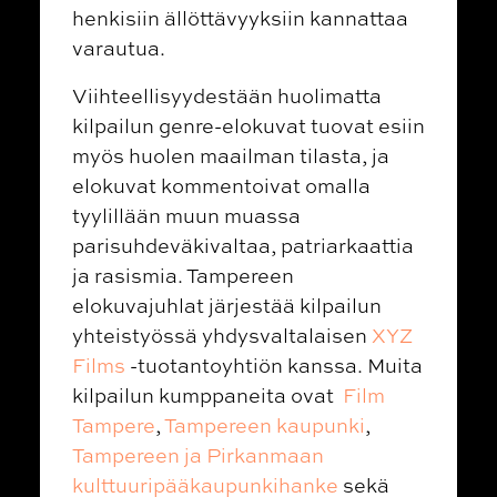
henkisiin ällöttävyyksiin kannattaa
varautua.
Viihteellisyydestään huolimatta
kilpailun genre-elokuvat tuovat esiin
myös huolen maailman tilasta, ja
elokuvat kommentoivat omalla
tyylillään muun muassa
parisuhdeväkivaltaa, patriarkaattia
ja rasismia. Tampereen
elokuvajuhlat järjestää kilpailun
yhteistyössä yhdysvaltalaisen
XYZ
Films
-tuotantoyhtiön kanssa. Muita
kilpailun kumppaneita ovat
Film
Tampere
,
Tampereen kaupunki
,
Tampereen ja Pirkanmaan
kulttuuripääkaupunkihanke
sekä