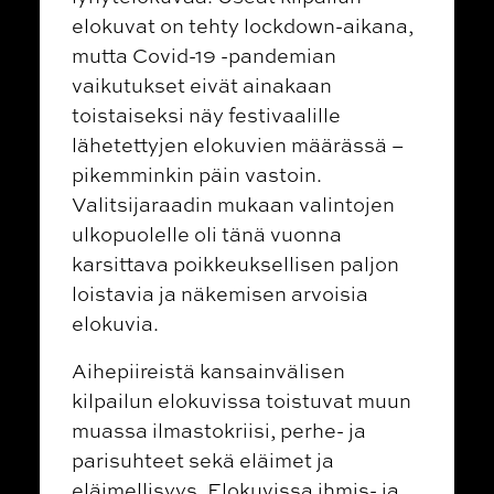
elokuvat on tehty lockdown-aikana,
mutta Covid-19 -pandemian
vaikutukset eivät ainakaan
toistaiseksi näy festivaalille
lähetettyjen elokuvien määrässä –
pikemminkin päin vastoin.
Valitsijaraadin mukaan valintojen
ulkopuolelle oli tänä vuonna
karsittava poikkeuksellisen paljon
loistavia ja näkemisen arvoisia
elokuvia.
Aihepiireistä kansainvälisen
kilpailun elokuvissa toistuvat muun
muassa ilmastokriisi, perhe- ja
parisuhteet sekä eläimet ja
eläimellisyys. Elokuvissa ihmis- ja