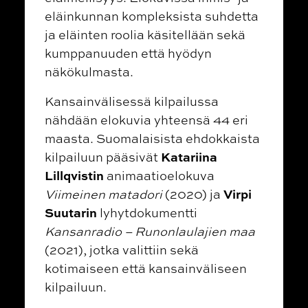
eläinkunnan kompleksista suhdetta
ja eläinten roolia käsitellään sekä
kumppanuuden että hyödyn
näkökulmasta.
Kansainvälisessä kilpailussa
nähdään elokuvia yhteensä 44 eri
maasta. Suomalaisista ehdokkaista
Katariina
kilpailuun pääsivät
Lillqvistin
animaatioelokuva
Virpi
Viimeinen matadori
(2020) ja
Suutarin
lyhytdokumentti
Kansanradio – Runonlaulajien maa
(2021), jotka valittiin sekä
kotimaiseen että kansainväliseen
kilpailuun.