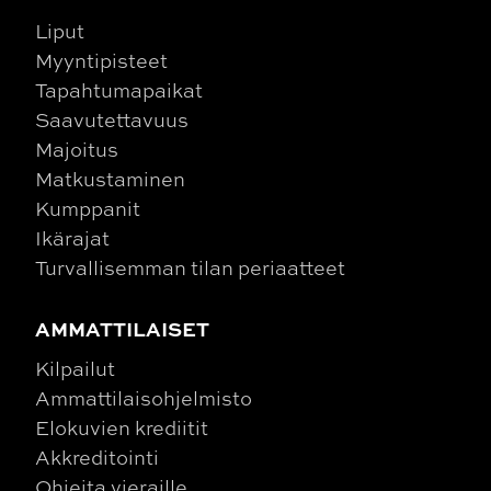
Liput
Myyntipisteet
Tapahtumapaikat
Saavutettavuus
Majoitus
Matkustaminen
Kumppanit
Ikärajat
Turvallisemman tilan periaatteet
AMMATTILAISET
Kilpailut
Ammattilaisohjelmisto
Elokuvien krediitit
Akkreditointi
Ohjeita vieraille