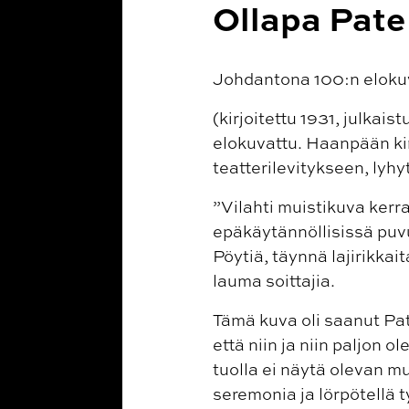
Ollapa Pate
Johdantona 100:n eloku
(kirjoitettu 1931, julkais
elokuvattu. Haanpään kir
teatterilevitykseen, lyhy
”Vilahti muistikuva kerra
epäkäytännöllisissä puvu
Pöytiä, täynnä lajirikkai
lauma soittajia.
Tämä kuva oli saanut Pate
että niin ja niin paljon 
tuolla ei näytä olevan mu
seremonia ja lörpötellä 