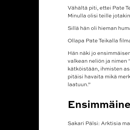
Vähältä piti, ettei Pate
Minulla olisi teille jotak
Sillä hän oli hieman hum
Ollapa Pate Teikalla film
Hän näki jo ensimmäisen
valkean neliön ja nimen ”
kätköistään, ihmisten as
pitäisi havaita mikä merk
laatuun.”
Ensimmäine
Sakari Pälsi: Arktisia m