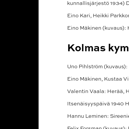
kunnallisjärjestö 1934) 
Eino Kari, Heikki Parkko
Eino Mäkinen (kuvaus): 
Kolmas kym
Uno Pihlström (kuvaus): 
Eino Mäkinen, Kustaa Vil
Valentin Vaala: Herää, H
Itsenäisyyspäivä 1940 H
Hannu Leminen: Sireenie
Felix Forsman (kuvaus):