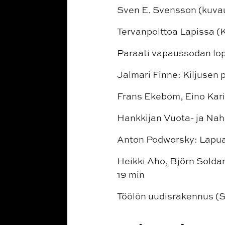
Sven E. Svensson (kuvau
Tervanpolttoa Lapissa (K
Paraati vapaussodan lop
Jalmari Finne: Kiljusen 
Frans Ekebom, Eino Kari 
Hankkijan Vuota- ja Nah
Anton Podworsky: Lapuan
Heikki Aho, Björn Solda
19 min
Töölön uudisrakennus (S