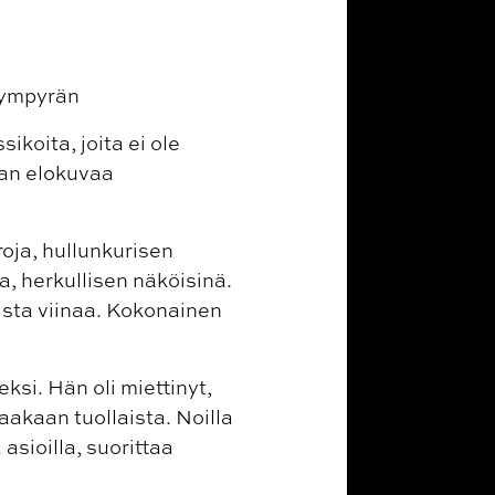
aympyrän
ikoita, joita ei ole
lan elokuvaa
roja, hullunkurisen
a, herkullisen näköisinä.
lista viinaa. Kokonainen
eksi. Hän oli miettinyt,
taakaan tuollaista. Noilla
asioilla, suorittaa