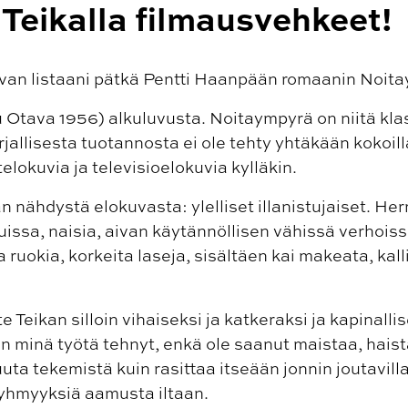
 Teikalla filmausvehkeet!
van listaani pätkä Pentti Haanpään romaanin Noit
tu Otava 1956) alkuluvusta. Noitaympyrä on niitä klass
jallisesta tuotannosta ei ole tehty yhtäkään kokoil
telokuvia ja televisioelokuvia kylläkin.
n nähdystä elokuvasta: ylelliset illanistujaiset. Her
issa, naisia, aivan käytännöllisen vähissä verhoiss
ta ruokia, korkeita laseja, sisältäen kai makeata, kal
 Teikan silloin vihaiseksi ja katkeraksi ja kapinallis
olen minä työtä tehnyt, enkä ole saanut maistaa, hais
uta tekemistä kuin rasittaa itseään jonnin joutavilla 
tyhmyyksiä aamusta iltaan.