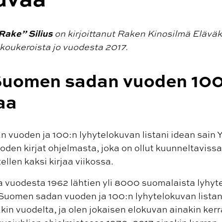
Rake” Silius
on kirjoittanut Raken Kinosilmä Eläväk
 koukeroista jo vuodesta 2017.
 Suomen sadan vuoden 10
aa
vuoden ja 100:n lyhytelokuvan listani idean sain Yl
den kirjat ohjelmasta, joka on ollut kuunneltavissa 
llen kaksi kirjaa viikossa.
a vuodesta 1962 lähtien yli 8000 suomalaista lyhy
Suomen sadan vuoden ja 100:n lyhytelokuvan listan.
akin vuodelta, ja olen jokaisen elokuvan ainakin ker