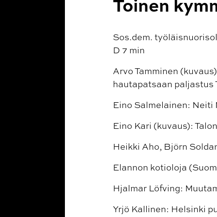
Toinen kym
Sos.dem. työläisnuorisol
D 7 min
Arvo Tamminen (kuvaus):
hautapatsaan paljastus 
Eino Salmelainen: Neiti
Eino Kari (kuvaus): Talo
Heikki Aho, Björn Solda
Elannon kotioloja (Suomi
Hjalmar Löfving: Muutama
Yrjö Kallinen: Helsinki 