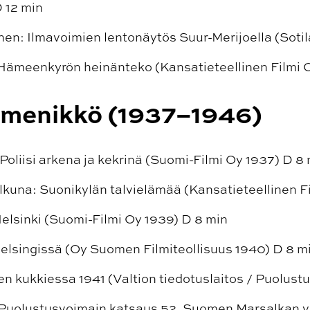
D 12 min
nen: Ilmavoimien lentonäytös Suur-Merijoella (Soti
Hämeenkyrön heinänteko (Kansatieteellinen Filmi 
menikkö (1937–1946)
Poliisi arkena ja kekrinä (Suomi-Filmi Oy 1937) D 8
kuna: Suonikylän talvielämää (Kansatieteellinen Fi
elsinki (Suomi-Filmi Oy 1939) D 8 min
elsingissä (Oy Suomen Filmiteollisuus 1940) D 8 m
n kukkiessa 1941 (Valtion tiedotuslaitos / Puolust
 Puolustusvoimain katsaus 52. Suomen Marsalkan v