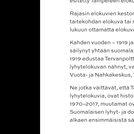
esitetty Tampereen elok
Rajasin elokuvien keston
taitekohdan elokuva tai
lukuun ottamatta elokuvan
Kahden vuoden – 1919 ja
säilynyt yhtään suomalai
1919 edustaa Tervanpoltt
lyhytelokuvan nähnyt, vaa
Vuota- ja Nahkakeskus, 
Ne jotka väittävät, että 
lyhytelokuvia, ovat hist
1970–2017, muutamat ova
Suomalaisen lyhyt- ja do
alkaen ensimmäisistä sä