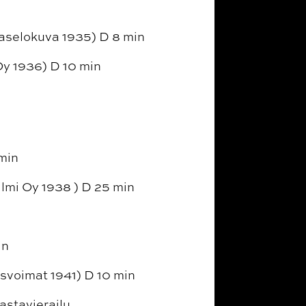
laselokuva 1935) D 8 min
Oy 1936) D 10 min
 min
lmi Oy 1938 ) D 25 min
in
usvoimat 1941) D 10 min
astavierailu