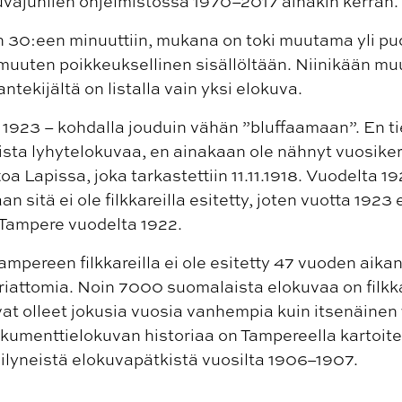
uvajuhlien ohjelmistossa 1970–2017 ainakin kerran.
 30:een minuuttiin, mukana on toki muutama yli puo
 muuten poikkeuksellinen sisällöltään. Niinikään 
tekijältä on listalla vain yksi elokuva.
 1923 – kohdalla jouduin vähän ”bluffaamaan”. En t
sta lyhytelokuvaa, en ainakaan ole nähnyt vuosikert
oa Lapissa, joka tarkastettiin 11.11.1918. Vuodelta 
n sitä ei ole filkkareilla esitetty, joten vuotta 192
Tampere vuodelta 1922.
Tampereen filkkareilla ei ole esitetty 47 vuoden aik
oriattomia. Noin 7000 suomalaista elokuvaa on filkka
t olleet jokusia vuosia vanhempia kuin itsenäinen
kumenttielokuvan historiaa on Tampereella kartoite
ilyneistä elokuvapätkistä vuosilta 1906–1907.