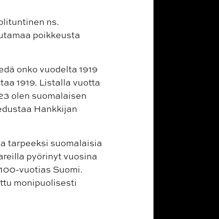
lituntinen ns.
muutamaa poikkeusta
iedä onko vuodelta 1919
aa 1919. Listalla vuotta
1923 olen suomalaisen
3 edustaa Hankkijan
ana tarpeeksi suomalaisia
reilla pyörinyt vuosina
 100-vuotias Suomi.
ttu monipuolisesti