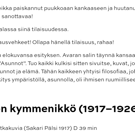
 Teikka paiskannut puukkoaan kankaaseen ja huutanu
in sanottavaa!
alassa siinä tilaisuudessa.
ausvehkeet! Ollapa hänellä tilaisuus, rahaa!
 elokuvansa esityksen. Avaran salin täynnä kansaa
Asunnot”. Tuo kaikki kulkisi sitten sivuitse, kuvat, j
unnot ja elämä. Tähän kaikkeen yhtyisi filosofiaa, j
itys ympäristöllä, asunnolla, oli ihmisen ruumiillisee
n kymmenikkö (1917–192
atkakuvia (Sakari Pälsi 1917) D 39 min