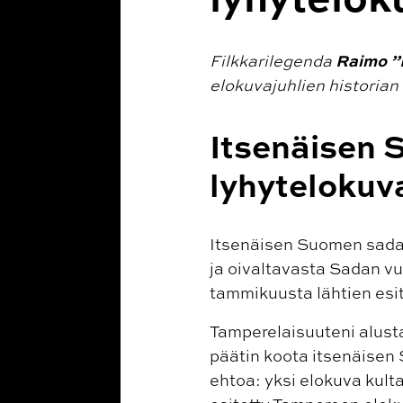
Raimo ”
Filkkarilegenda
elokuvajuhlien historian
Itsenäisen
lyhytelokuv
Itsenäisen Suomen sadan 
ja oivaltavasta Sadan vuo
tammikuusta lähtien esite
Tamperelaisuuteni alust
päätin koota itsenäisen 
ehtoa: yksi elokuva kult