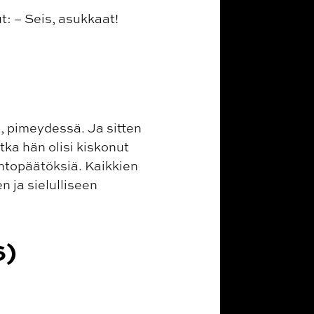
t: – Seis, asukkaat!
, pimeydessä. Ja sitten
otka hän olisi kiskonut
ohtopäätöksiä. Kaikkien
n ja sielulliseen
6)