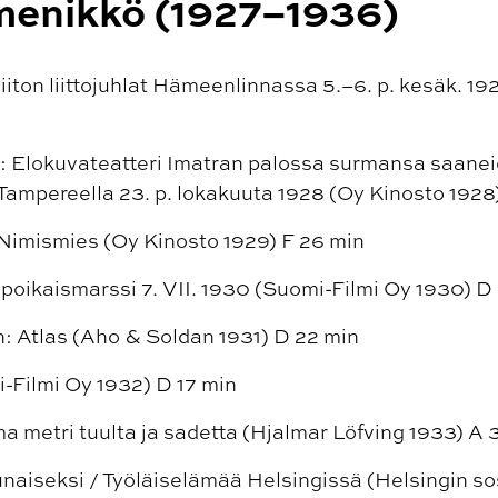
menikkö (1927–1936)
iiton liittojuhlat Hämeenlinnassa 5.–6. p. kesäk. 1
 Elokuvateatteri Imatran palossa surmansa saanei
Tampereella 23. p. lokakuuta 1928 (Oy Kinosto 1928
 Nimismies (Oy Kinosto 1929) F 26 min
npoikaismarssi 7. VII. 1930 (Suomi-Filmi Oy 1930) D
n: Atlas (Aho & Soldan 1931) D 22 min
-Filmi Oy 1932) D 17 min
 metri tuulta ja sadetta (Hjalmar Löfving 1933) A 
punaiseksi / Työläiselämää Helsingissä (Helsingin s