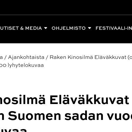
UTISET & MEDIA
OHJELMISTO
FESTIVAALI-I
ia
/
Ajankohtaista
/
Raken Kinosilmä Eläväkkuvat (o
00 lyhytelokuvaa
osilmä Eläväkkuvat 
en Suomen sadan vuo
uvaa