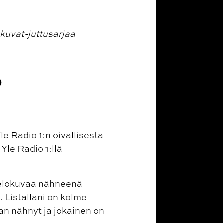
kuvat-juttusarjaa
0
e Radio 1:n oivallisesta
Yle Radio 1:llä
telokuvaa nähneenä
 Listallani on kolme
ran nähnyt ja jokainen on