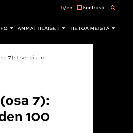
fi
en
kontrasti
NFO
AMMATTILAISET
TIETOA MEISTÄ
sa 7): Itsenäisen
(osa 7):
den 100