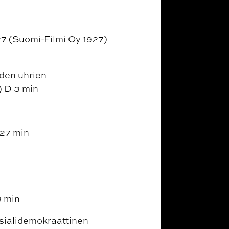
927 (Suomi-Filmi Oy 1927)
den uhrien
) D 3 min
 27 min
3 min
osialidemokraattinen