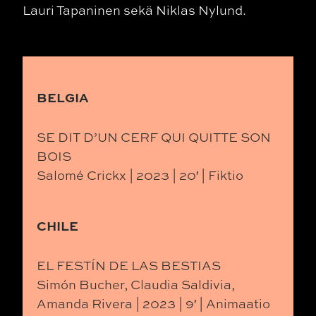
Lauri Tapaninen sekä Niklas Nylund.
BELGIA
SE DIT D’UN CERF QUI QUITTE SON
BOIS
Salomé Crickx | 2023 | 20′ | Fiktio
CHILE
EL FESTÍN DE LAS BESTIAS
Simón Bucher, Claudia Saldivia,
Amanda Rivera | 2023 | 9′ | Animaatio