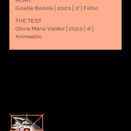
MORT
Giselle Bonilla | 2023 | 3′ | Fiktio
THE TEST
Olivia Marie Valdez | 2023 | 4′ |
Animaatio