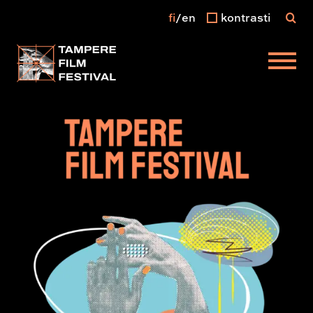
fi
en
kontrasti
Päävalikko