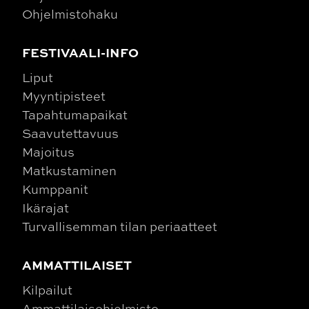
Ohjelmistohaku
FESTIVAALI-INFO
Liput
Myyntipisteet
Tapahtumapaikat
Saavutettavuus
Majoitus
Matkustaminen
Kumppanit
Ikärajat
Turvallisemman tilan periaatteet
AMMATTILAISET
Kilpailut
Ammattilaisohjelmisto