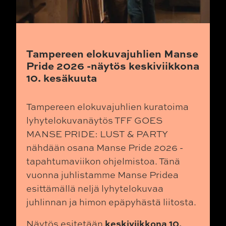
Tampereen elokuvajuhlien Manse
Pride 2026 -näytös keskiviikkona
10. kesäkuuta
Tampereen elokuvajuhlien kuratoima
lyhytelokuvanäytös TFF GOES
MANSE PRIDE: LUST & PARTY
nähdään osana Manse Pride 2026 -
tapahtumaviikon ohjelmistoa. Tänä
vuonna juhlistamme Manse Pridea
esittämällä neljä lyhytelokuvaa
juhlinnan ja himon epäpyhästä liitosta.
keskiviikkona 10.
Näytös esitetään