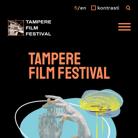
fi
en
kontrasti
Päävalikko