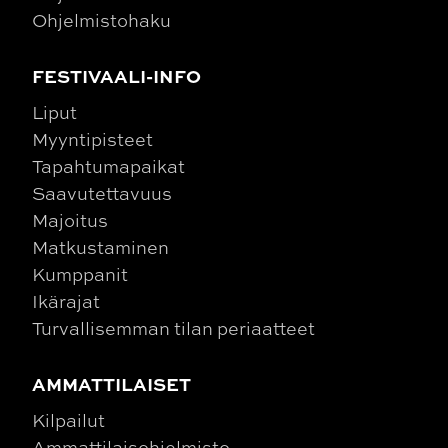
Ohjelmistohaku
FESTIVAALI-INFO
Liput
Myyntipisteet
Tapahtumapaikat
Saavutettavuus
Majoitus
Matkustaminen
Kumppanit
Ikärajat
Turvallisemman tilan periaatteet
AMMATTILAISET
Kilpailut
Ammattilaisohjelmisto