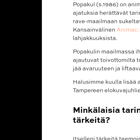
Popakul (s.1986) on ani
ajatuksia herättävät tar
rave-maailmaan sukelta
Kansainvälinen
Animac-a
lahjakkuuksista.
Popakulin maailmassa ihm
ajautuvat toivottomilta t
jää avaruuteen ja liftaav
Halusimme kuulla lisää a
Tampereen elokuvajuhlie
Minkälaisia tari
tärkeitä?
Itselleni tärkeitä teemo