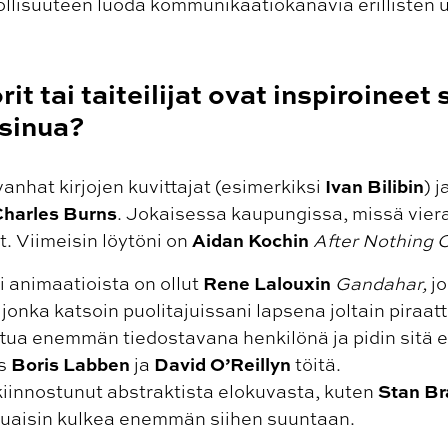
ollisuuteen luoda kommunikaatiokanavia erillisten u
t tai taiteilijat ovat inspiroineet
 sinua?
Ivan Bilibin
anhat kirjojen kuvittajat (esimerkiksi
) j
harles Burns
. Jokaisessa kaupungissa, missä viera
Aidan Kochin
t. Viimeisin löytöni on
After Nothing
Rene Lalouxin
 animaatioista on ollut
Gandahar,
j
, jonka katsoin puolitajuissani lapsena joltain piraa
tua enemmän tiedostavana henkilönä ja pidin sitä e
Boris Labben
David O’Reillyn
ös
ja
töitä.
Stan B
 kiinnostunut abstraktista elokuvasta, kuten
aluaisin kulkea enemmän siihen suuntaan.