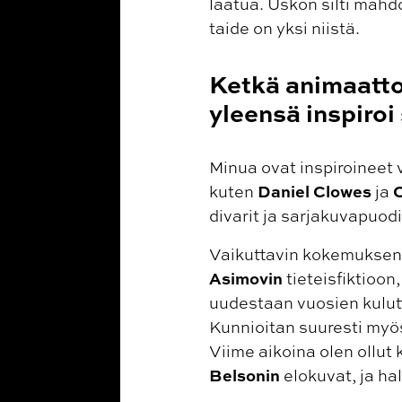
laatua. Uskon silti mahd
taide on yksi niistä.
Ketkä animaattori
yleensä inspiroi
Minua ovat inspiroineet v
Daniel Clowes
C
kuten
ja
divarit ja sarjakuvapuodi
Vaikuttavin kokemukseni
Asimovin
tieteisfiktioon
uudestaan vuosien kulut
Kunnioitan suuresti my
Viime aikoina olen ollut
Belsonin
elokuvat, ja h