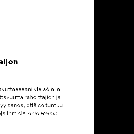
aljon
aavuttaessani yleisöjä ja
tavuutta rahoittajien ja
tyy sanoa, että se tuntuu
oja ihmisiä
Acid Rainin