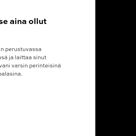
se aina ollut
aan perustuvassa
sä ja laittaa sinut
vani varsin perinteisinä
palasina.