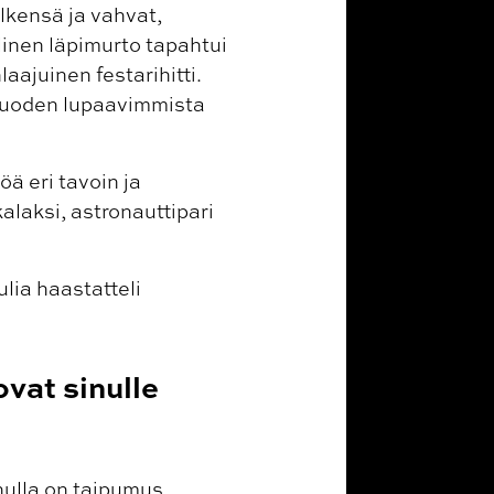
lkensä ja vahvat,
linen läpimurto tapahtui
laajuinen festarihitti.
vuoden lupaavimmista
ä eri tavoin ja
alaksi, astronauttipari
lia haastatteli
ovat sinulle
inulla on taipumus