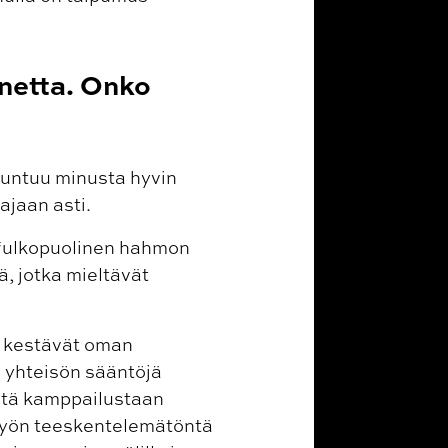
nnetta. Onko
tuntuu minusta hyvin
ajaan asti.
i “ulkopuolinen hahmon
ä, jotka mieltävät
in kestävät oman
n yhteisön sääntöjä
estä kamppailustaan
n työn teeskentelemätöntä