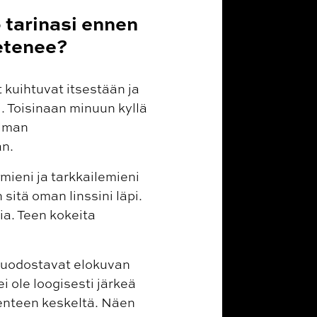
 tarinasi ennen
 etenee?
 kuihtuvat itsestään ja
. Toisinaan minuun kyllä
ilman
än.
mieni ja tarkkailemieni
sitä oman linssini läpi.
ia. Teen kokeita
 muodostavat elokuvan
i ole loogisesti järkeä
kenteen keskeltä. Näen