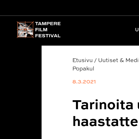
Päävalikko
U
Etusivu
/
Uutiset & Med
Popakul
8.3.2021
Tarinoita
haastatt