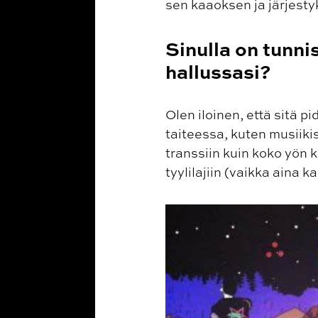
sen kaaoksen ja järjest
Sinulla on tunni
hallussasi?
Olen iloinen, että sitä 
taiteessa, kuten musiikis
transsiin kuin koko yön 
tyylilajiin (vaikka aina 