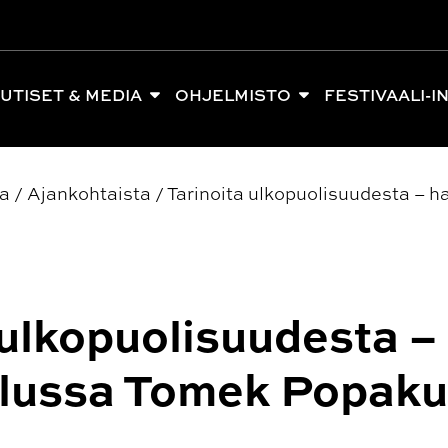
UTISET & MEDIA
OHJELMISTO
FESTIVAALI-I
ia
/
Ajankohtaista
/
Tarinoita ulkopuolisuudesta – 
 ulkopuolisuudesta –
elussa Tomek Popaku