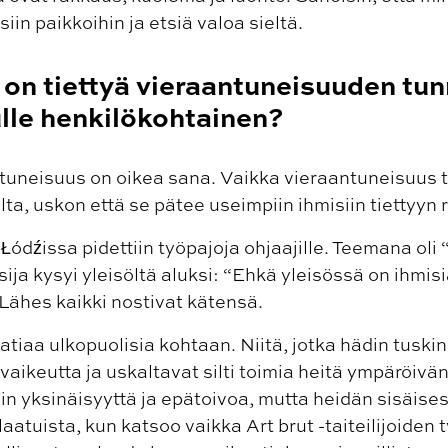
in paikkoihin ja etsiä valoa sieltä.
 on tiettyä vieraantuneisuuden tu
lle henkilökohtainen?
ntuneisuus on oikea sana. Vaikka vieraantuneisuus 
ta, uskon että se pätee useimpiin ihmisiin tiettyyn r
ódźissa pidettiin työpajoja ohjaajille. Teemana ol
ija kysyi yleisöltä aluksi: “Ehkä yleisössä on ihmisi
 Lähes kaikki nostivat kätensä.
tiaa ulkopuolisia kohtaan. Niitä, jotka hädin tusk
ikeutta ja uskaltavat silti toimia heitä ympäröivä
in yksinäisyyttä ja epätoivoa, mutta heidän sisäis
laatuista, kun katsoo vaikka Art brut -taiteilijoide