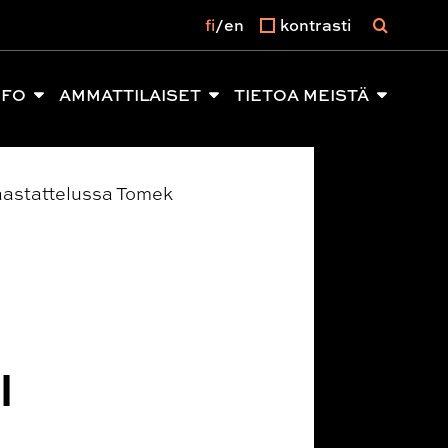
fi
en
kontrasti
NFO
AMMATTILAISET
TIETOA MEISTÄ
haastattelussa Tomek
l