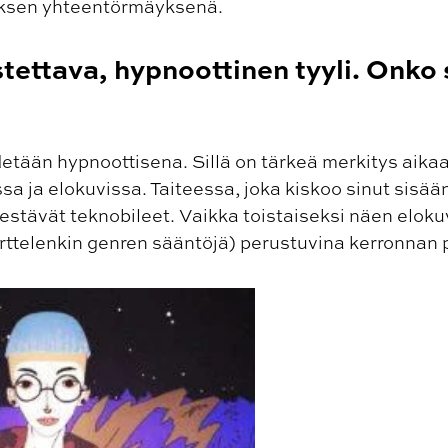
yksen yhteentörmäyksenä.
stettava, hypnoottinen tyyli. Onko 
pidetään hypnoottisena. Sillä on tärkeä merkitys aik
sa ja elokuvissa. Taiteessa, joka kiskoo sinut sisään
kestävät teknobileet. Vaikka toistaiseksi näen eloku
karttelenkin genren sääntöjä) perustuvina kerronnan 