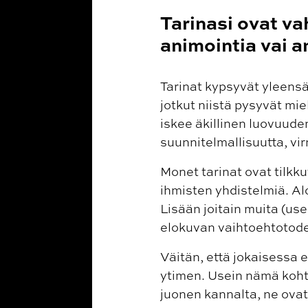
Tarinasi ovat va
animointia vai 
Tarinat kypsyvät yleensä
jotkut niistä pysyvät mi
iskee äkillinen luovuuden
suunnitelmallisuutta, vi
Monet tarinat ovat tilkk
ihmisten yhdistelmiä. Alo
Lisään joitain muita (use
elokuvan vaihtoehtotode
Väitän, että jokaisessa 
ytimen. Usein nämä kohtau
juonen kannalta, ne ovat