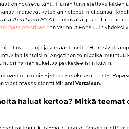
maation nouseva tähti. Hänen tunnistettava kädenjä
inansa imaisevat katsojan helposti mukaansa. Todel
valla
Acid Rain
(2019) -elokuvalla, joka oli maailman
nimaatiofestivaali
on valinnut Popakulin yhdeksi 
iset ovat rujoja ja vieraantuneita. He etsivät lämpö
untuviin tilanteisiin. Angstinen teinipoika muuntuu k
a nuori nainen sukeltaa psykedeelisiin kuviin.
nimaattorin omia ajatuksia elokuvan teosta. Popaku
Mirjami Vertainen
n viestintäassistentti
.
noita haluat kertoa? Mitkä teemat 
ja ovat rakkaus, kuolema ja luonto. Sanoisin, että m