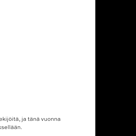
ekijöitä, ja tänä vuonna
ksellään.