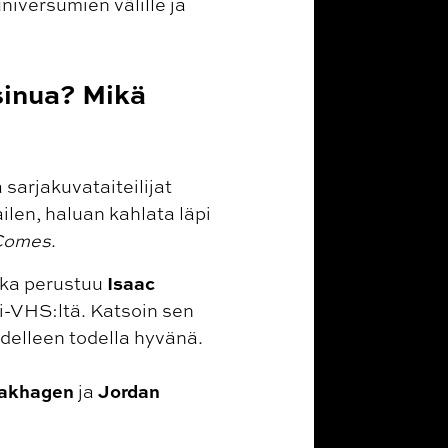
niversumien välille ja
 sinua? Mikä
a sarjakuvataiteilijat
ilen, haluan kahlata läpi
 Comes
.
Isaac
oka perustuu
tti-VHS:ltä. Katsoin sen
delleen todella hyvänä.
rakhagen
Jordan
ja