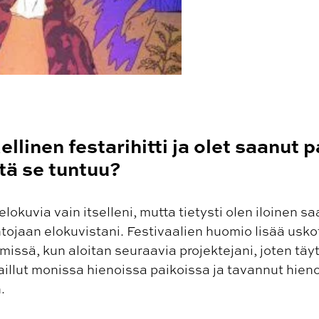
ellinen festarihitti ja olet saanut p
tä se tuntuu?
elokuvia vain itselleni, mutta tietysti olen iloinen s
tojaan elokuvistani. Festivaalien huomio lisää uskot
issä, kun aloitan seuraavia projektejani, joten täy
raillut monissa hienoissa paikoissa ja tavannut hien
.