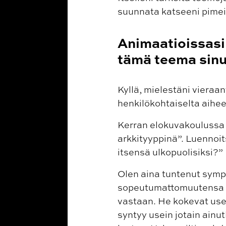
suunnata katseeni pimeisi
Animaatioissasi
tämä teema sinu
Kyllä, mielestäni vieraa
henkilökohtaiselta aiheel
Kerran elokuvakoulussa Ł
arkkityyppinä”. Luennoits
itsensä ulkopuolisiksi?”
Olen aina tuntenut sympa
sopeutumattomuutensa va
vastaan. He kokevat use
syntyy usein jotain ainut