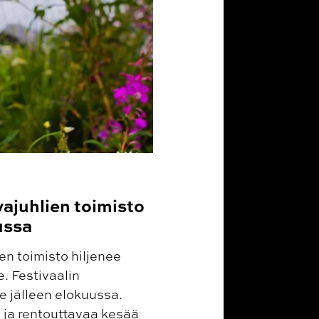
ajuhlien toimisto
ussa
n toimisto hiljenee
. Festivaalin
 jälleen elokuussa.
 ja rentouttavaa kesää