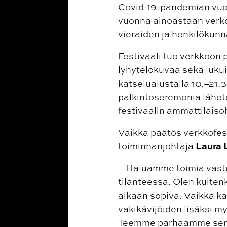
Covid-19-pandemian vuoks
vuonna ainoastaan verko
vieraiden ja henkilökunn
Festivaali tuo verkkoon 
lyhytelokuvaa sekä lukui
katselualustalla 10.–21.3
palkintoseremonia lähet
festivaalin ammattilaiso
Vaikka päätös verkkofest
Laura
toiminnanjohtaja
– Haluamme toimia vastuu
tilanteessa. Olen kuiten
aikaan sopiva. Vaikka kai
vakikävijöiden lisäksi m
Teemme parhaamme sen e