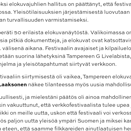
i elokuvajuhlien hallitus on päättänyt, että festiva
ssa. Yleisötilaisuuksien järjestämisestä luovutaan
an turvallisuuden varmistamiseksi.
peräti 50 erilaista elokuvanäytöstä. Valikoimassa 
sia pitkiä dokumentteja, ja elokuvat ovat katsottav
. välisenä aikana. Festivaalin avajaiset ja kilpailue
etään suorina lähetyksinä Tampereen G Livelabista,
hjelma ja yleisötapahtumat siirtyvät verkkoon.
ivaaliin siirtymisestä oli vaikea, Tampereen elokuv
 Laaksonen
näkee tilanteessa myös uusia mahdollis
llisesti, ja mielestäni päätös oli ainoa mahdollin
kin vakuuttunut, että verkkofestivaalista tulee upea
kki on meille uutta, uskon että festivaali voi verkos
yös paljon uutta yleisöä ympäri Suomen ja miksei ka
teen, että saamme filkkareiden ainutlaatuisen h