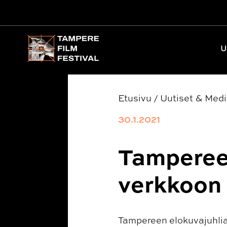
Päävalikko
U
Etusivu
/
Uutiset & Med
30.1.2021
Tampereen
verkkoon
Tampereen elokuvajuhlia