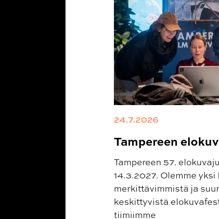
24.7.2026
Tampereen elokuva
Tampereen 57. elokuvajuh
14.3.2027. Olemme yksi
merkittävimmistä ja suu
keskittyvistä elokuvafes
tiimiimme