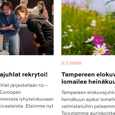
2.7.2026
juhlat rekrytoi!
Tampereen elokuv
lomailee heinäku
lat järjestetään 10.–
 Euroopan
Tampereen elokuvajuhlie
rimmista lyhytelokuvaan
heinäkuun ajaksi lomalle
tivaaleista. Etsimme nyt
valmisteluihin palaamme
Toivotamme aurinkoista