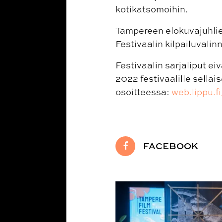
kotikatsomoihin.
Tampereen elokuvajuhlien
Festivaalin kilpailuvalinn
Festivaalin sarjaliput ei
2022 festivaalille sella
osoitteessa:
web.lippu.f
FACEBOOK