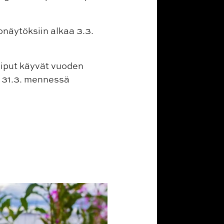
onäytöksiin alkaa 3.3.
aliput käyvät vuoden
ä 31.3. mennessä