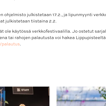
 ohjelmisto julkistetaan 17.2., ja lipunmyynti verkk
at julkistetaan tiistaina 2.2.
vät ole käytössä verkkofestivaalilla. Jo ostetut sarj
isena tai rahojen palautusta voi hakea Lippupisteelt
i/palautus
.