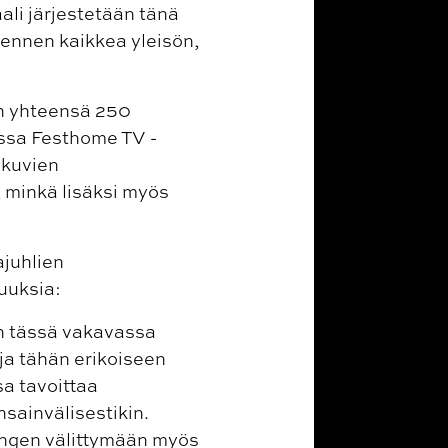
ali järjestetään tänä
 ennen kaikkea yleisön,
on yhteensä 250
issa Festhome TV -
lokuvien
 minkä lisäksi myös
ajuhlien
uuksia:
en tässä vakavassa
 ja tähän erikoiseen
sa tavoittaa
nsainvälisestikin.
engen välittymään myös