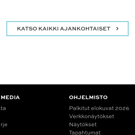
KATSO KAIKKI AJANKOHTAISET
 MEDIA
OHJELMISTO
sta
Palkitut elokuvat 2026
Verkkonäytökset
irje
Näytökset
Tapahtumat