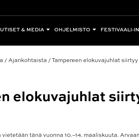
UTISET & MEDIA
OHJELMISTO
FESTIVAALI-I
ia
/
Ajankohtaista
/
Tampereen elokuvajuhlat siirty
 elokuvajuhlat siirt
 vietetään tänä vuonna 10.–14. maaliskuuta. Arva