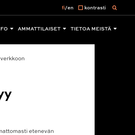
fi
en
kontrasti
NFO
AMMATTILAISET
TIETOA MEISTÄ
y verkkoon
yy
amattomasti etenevän