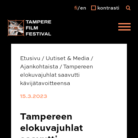
fi
en
kontrasti
Päävalikko
Etusivu
/
Uutiset & Media
/
Ajankohtaista
/
Tampereen
elokuvajuhlat saavutti
kävijätavoitteensa
15.3.2023
Tampereen
elokuvajuhlat