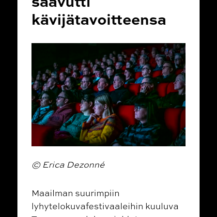
saavutti
kävijätavoitteensa
© Erica Dezonné
Maailman suurimpiin
lyhytelokuvafestivaaleihin kuuluva