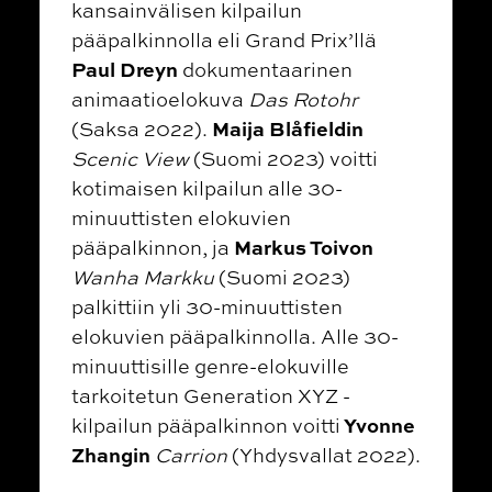
kansainvälisen kilpailun
pääpalkinnolla eli Grand Prix’llä
Paul Dreyn
dokumentaarinen
animaatioelokuva
Das Rotohr
Maija Blåfieldin
(Saksa 2022).
Scenic View
(Suomi 2023) voitti
kotimaisen kilpailun alle 30-
minuuttisten elokuvien
Markus Toivon
pääpalkinnon, ja
Wanha Markku
(Suomi 2023)
palkittiin yli 30-minuuttisten
elokuvien pääpalkinnolla. Alle 30-
minuuttisille genre-elokuville
tarkoitetun Generation XYZ -
Yvonne
kilpailun pääpalkinnon voitti
Zhangin
Carrion
(Yhdysvallat 2022).