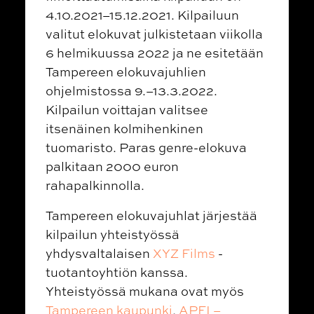
4.10.2021–15.12.2021. Kilpailuun
valitut elokuvat julkistetaan viikolla
6 helmikuussa 2022 ja ne esitetään
Tampereen elokuvajuhlien
ohjelmistossa 9.–13.3.2022.
Kilpailun voittajan valitsee
itsenäinen kolmihenkinen
tuomaristo. Paras genre-elokuva
palkitaan 2000 euron
rahapalkinnolla.
Tampereen elokuvajuhlat järjestää
kilpailun yhteistyössä
yhdysvaltalaisen
XYZ Films
-
tuotantoyhtiön kanssa.
Yhteistyössä mukana ovat myös
Tampereen kaupunki
,
APFI –