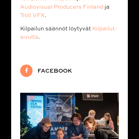
Audiovisual Producers Finland
ja
Troll VFX
.
Kilpailun säännöt löytyvät
Kilpailut-
sivulta
.
FACEBOOK