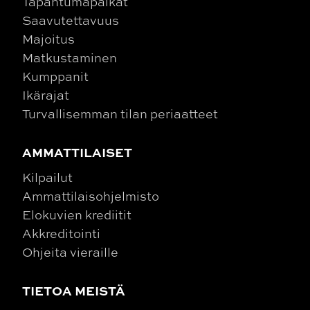
Tapahtumapaikat
Saavutettavuus
Majoitus
Matkustaminen
Kumppanit
Ikärajat
Turvallisemman tilan periaatteet
AMMATTILAISET
Kilpailut
Ammattilaisohjelmisto
Elokuvien krediitit
Akkreditointi
Ohjeita vieraille
TIETOA MEISTÄ