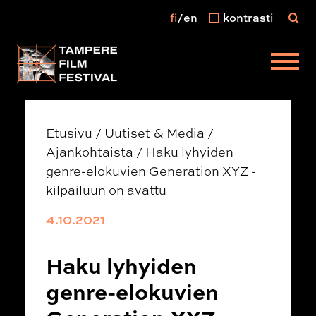
fi
en
kontrasti
Päävalikko
Etusivu
/
Uutiset & Media
/
Ajankohtaista
/
Haku lyhyiden
genre-elokuvien Generation XYZ -
kilpailuun on avattu
4.10.2021
Haku lyhyiden
genre-elokuvien