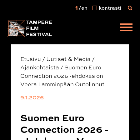
fi
en
kontrasti
Päävalikko
Etusivu
/
Uutiset & Media
/
Ajankohtaista
/
Suomen Euro
Connection 2026 -ehdokas on
Veera Lamminpään Outolinnut
9.1.2026
Suomen Euro
Connection 2026 -