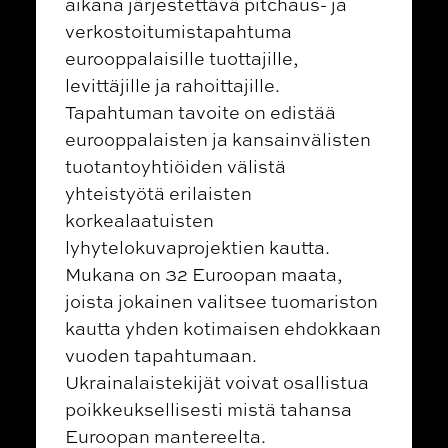
aikana järjestettävä pitchaus- ja
verkostoitumistapahtuma
eurooppalaisille tuottajille,
levittäjille ja rahoittajille.
Tapahtuman tavoite on edistää
eurooppalaisten ja kansainvälisten
tuotantoyhtiöiden välistä
yhteistyötä erilaisten
korkealaatuisten
lyhytelokuvaprojektien kautta.
Mukana on 32 Euroopan maata,
joista jokainen valitsee tuomariston
kautta yhden kotimaisen ehdokkaan
vuoden tapahtumaan.
Ukrainalaistekijät voivat osallistua
poikkeuksellisesti mistä tahansa
Euroopan mantereelta.