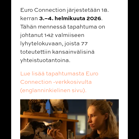
Euro Connection järjestetään 18.
3.–4. helmikuuta 2026
kerran
.
Tähän mennessä tapahtuma on
johtanut 142 valmiiseen
lyhytelokuvaan, joista 77
toteutettiin kansainvälisinä
yhteistuotantoina.
Lue lisää tapahtumasta Euro
Connection -verkkosivulta
(englanninkielinen sivu).