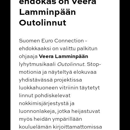
ehdokas on Veera
Lamminpään
Outolinnut
Suomen Euro Connection -
ehdokkaaksi on valittu palkitun
Veera Lamminpään
ohjaaja
lyhytmusikaali
Outolinnut
. Stop-
motionia ja näyteltyä elokuvaa
yhdistävässä projektissa
luokkahuoneen vitriinin täytetyt
linnut pohdiskelevat
nokkimisjärjestystä ja
luonnonlakeja, jotka heijastuvat
myös heidän ympärillään
kouluelämän kirjoittamattomissa