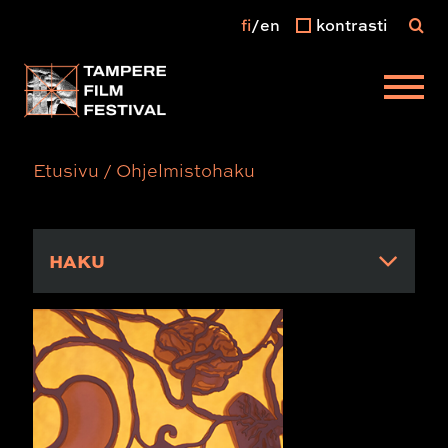
fi
en
kontrasti
Päävalikko
Etusivu
/
Ohjelmistohaku
HAKU