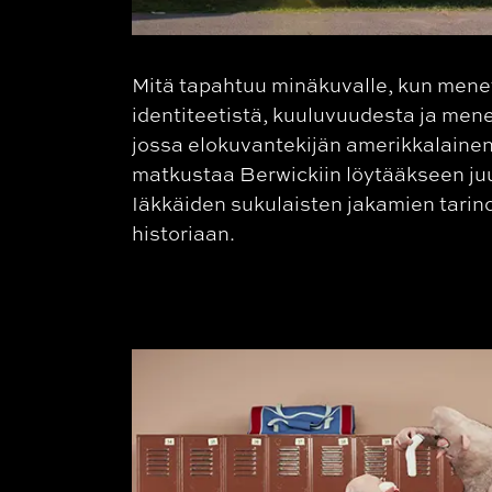
Mitä tapahtuu minäkuvalle, kun men
identiteetistä, kuuluvuudesta ja men
jossa elokuvantekijän amerikkalainen
matkustaa Berwickiin löytääkseen juur
Iäkkäiden sukulaisten jakamien tarino
historiaan.