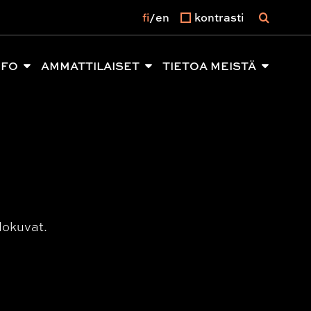
fi
en
kontrasti
NFO
AMMATTILAISET
TIETOA MEISTÄ
lokuvat.