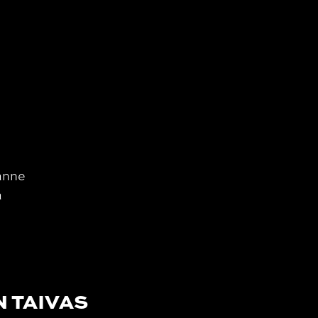
lanne
a
N TAIVAS