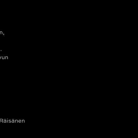
n,
.
uvun
i Räisänen