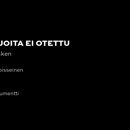
JOITA EI OTETTU
aken
oisseinen
umentti