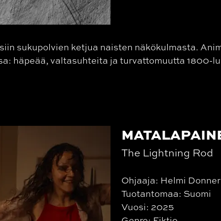
iin sukupolvien ketjua naisten näkökulmasta. Ani
sa: häpeää, valtasuhteita ja turvattomuutta 1800-l
MATALAPAIN
The Lightning Rod
Ohjaaja: Helmi Donner
Tuotantomaa: Suomi
Vuosi: 2025
Genre: Fiktio