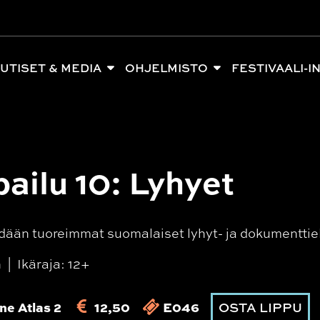
UTISET & MEDIA
OHJELMISTO
FESTIVAALI-I
pailu 10: Lyhyet
dään tuoreimmat suomalaiset lyhyt- ja dokumenttie
n
Ikäraja: 12+
ne Atlas 2
12,50
E046
OSTA LIPPU