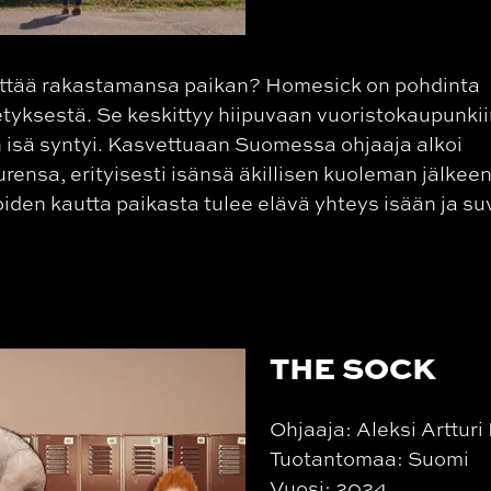
ettää rakastamansa paikan? Homesick on pohdinta
etyksestä. Se keskittyy hiipuvaan vuoristokaupunkii
 isä syntyi. Kasvettuaan Suomessa ohjaaja alkoi
ensa, erityisesti isänsä äkillisen kuoleman jälkeen
iden kautta paikasta tulee elävä yhteys isään ja s
THE SOCK
Ohjaaja: Aleksi Arttur
Tuotantomaa: Suomi
Vuosi: 2024