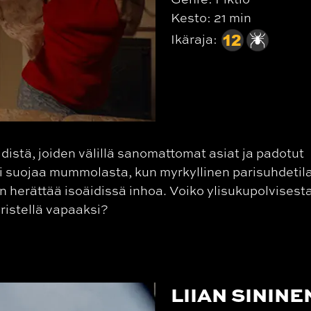
Kesto: 21 min
Ikäraja:
äidistä, joiden välillä sanomattomat asiat ja padotut
sii suojaa mummolasta, kun myrkyllinen parisuhdeti
n herättää isoäidissä inhoa. Voiko ylisukupolvisest
ristellä vapaaksi?
LIIAN SININE