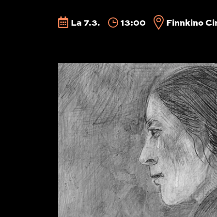
La 7.3.
13:00
Finnkino Ci