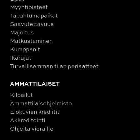
Myyntipisteet
Tapahtumapaikat
Saavutettavuus
Majoitus
Matkustaminen
Kumppanit
Ikärajat
Turvallisemman tilan periaatteet
AMMATTILAISET
Kilpailut
Ammattilaisohjelmisto
Elokuvien krediitit
Akkreditointi
Ohjeita vieraille