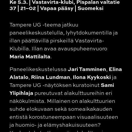
Ke 5.3. | Vastavirta-klubi, Pispalan valtatie
37 | 2
1–02 | Vapaa pääsy | Suomeksi
Tampere UG -teema jatkuu
paneelikeskustelulla, lyhytdokumentilla ja
illan päättävillä pirskeillä Vastavirta-
Klubilla. Illan avaa avauspuheenvuoro
Maria Mattilalta
.
Jari Tamminen
Elina
Paneelikeskustelussa
,
Alatalo
Riina Lundman
Ilona Kyykoski
,
,
ja
Sami
Tampere UG -näytöksen kuratoinut
Ylipihlaja
pureutuvat alakulttuureihin eri
näkökulmista. Millainen on alakulttuurien
suhde elokuvaan sekä someaikakauden
entistä korostuneempaan visuaalisuuteen
ja huomio- ja elämyshakuisuuteen?