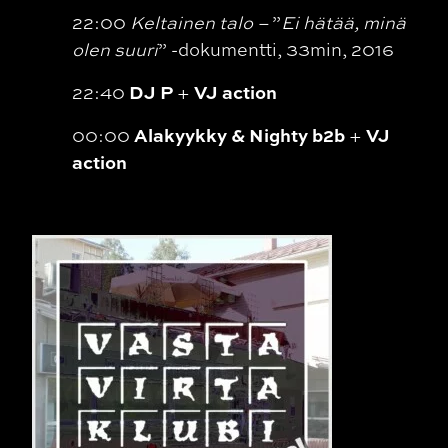
22:00
Keltainen talo –
”
Ei hätää, minä
olen suuri
” -dokumentti, 33min, 2016
DJ P
VJ action
22:40
+
Alakyykky & Nighty b2b
VJ
00:00
+
action