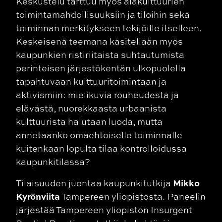
Keskustelu tarttuu myös alakulttuurien
toimintamahdollisuuksiin ja tiloihin sekä
toiminnan merkitykseen tekijöille itselleen.
Keskeisenä teemana käsitellään myös
kaupunkien ristiriitaista suhtautumista
perinteisen järjestökentän ulkopuolella
tapahtuvaan kulttuuritoimintaan ja
aktivismiin: mielikuvia rouheudesta ja
elävästä, nuorekkaasta urbaanista
kulttuurista halutaan luoda, mutta
annetaanko omaehtoiselle toiminnalle
kuitenkaan lopulta tilaa kontrolloidussa
kaupunkitilassa?
Mikko
Tilaisuuden juontaa kaupunkitutkija
Kyrönviita
Tampereen yliopistosta.
Paneelin
järjestää Tampereen yliopiston Insurgent