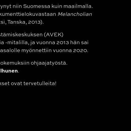
tynyt niin Suomessa kuin maailmalla.
dokumenttielokuvastaan
Melancholian
i, Tanska, 2013).
distämiskeskuksen (AVEK)
-mitalilla, ja vuonna 2013 hän sai
kasalolle myönnettiin vuonna 2020.
kokemuksiin ohjaajatyöstä.
ilhunen
.
et ovat tervetulleita!