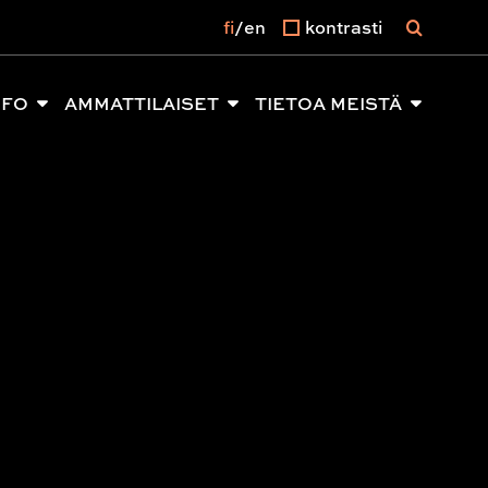
fi
en
kontrasti
NFO
AMMATTILAISET
TIETOA MEISTÄ