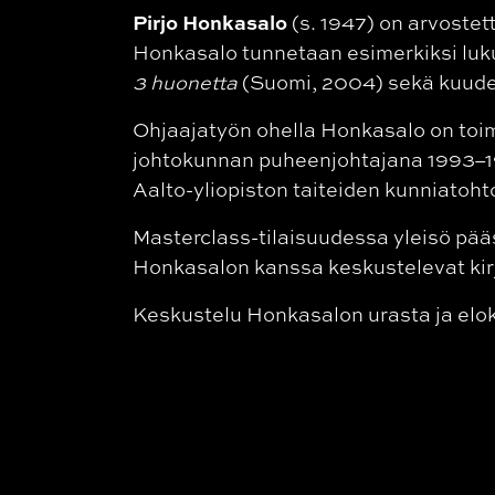
Pirjo Honkasalo
(s. 1947) on arvostet
Honkasalo tunnetaan esimerkiksi luk
3 huonetta
(Suomi, 2004) sekä kuude
Ohjaajatyön ohella Honkasalo on toi
johtokunnan puheenjohtajana 1993–199
Aalto-yliopiston taiteiden kunniatoh
Masterclass-tilaisuudessa yleisö pä
Honkasalon kanssa keskustelevat kirja
Keskustelu Honkasalon urasta ja elok