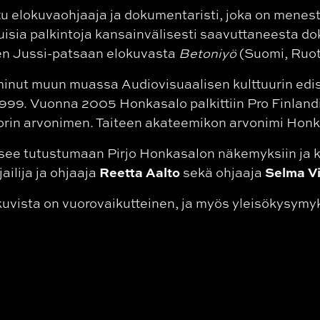
tu elokuvaohjaaja ja dokumentaristi, joka on menes
uisia palkintoja kansainvälisesti saavuttaneesta 
n Jussi-patsaan elokuvasta
Betoniyö
(Suomi, Ruots
minut muun muassa Audiovisuaalisen kulttuurin e
9. Vuonna 2005 Honkasalo palkittiin Pro Finlandia 
torin arvonimen. Taiteen akateemikon arvonimi Hon
äsee tutustumaan Pirjo Honkasalon näkemyksiin ja 
Reetta Aalto
Selma V
ilija ja ohjaaja
sekä ohjaaja
uvista on vuorovaikutteinen, ja myös yleisökysymyks