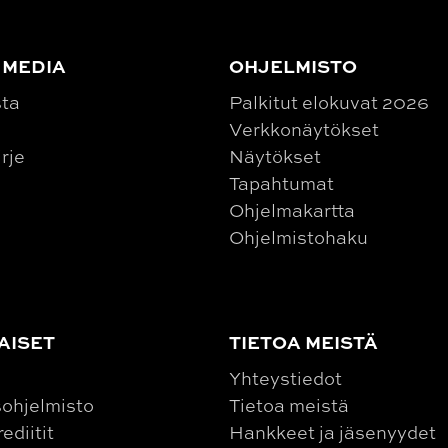
 MEDIA
OHJELMISTO
sta
Palkitut elokuvat 2026
Verkkonäytökset
irje
Näytökset
Tapahtumat
Ohjelmakartta
Ohjelmistohaku
AISET
TIETOA MEISTÄ
Yhteystiedot
ohjelmisto
Tietoa meistä
ediitit
Hankkeet ja jäsenyydet