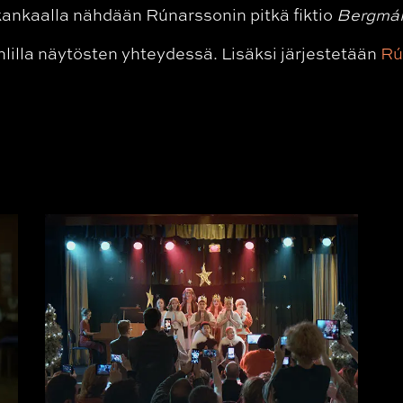
kankaalla nähdään Rúnarssonin pitkä fiktio
Bergmál
lilla näytösten yhteydessä. Lisäksi järjestetään
Rú