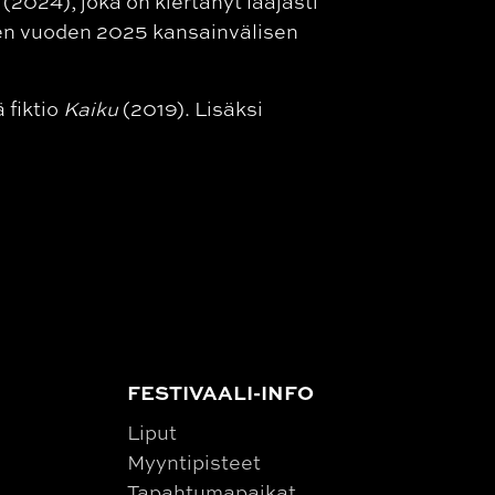
(2024), joka on kiertänyt laajasti
ien vuoden 2025 kansainvälisen
 fiktio
Kaiku
(2019). Lisäksi
FESTIVAALI-INFO
Liput
Myyntipisteet
Tapahtumapaikat