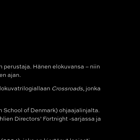
n perustaja. Hänen elokuvansa – niin
en ajan.
lokuvatrilogiallaan
Crossroads
, jonka
School of Denmark) ohjaajalinjalta.
lien Directors’ Fortnight -sarjassa ja