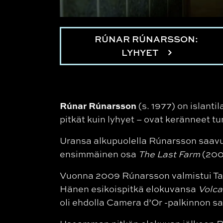
RÚNAR RÚNARSSON:
LYHYET
Rúnar Rúnarsson
(s. 1977) on islant
pitkät kuin lyhyet – ovat keränneet 
Uransa alkupuolella Rúnarsson saavut
ensimmäinen osa
The Last Farm
(200
Vuonna 2009 Rúnarsson valmistui Tan
Hänen esikoispitkä elokuvansa
Volc
oli ehdolla Camera d’Or -palkinnon sa