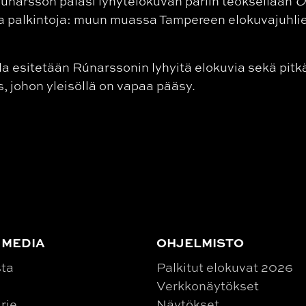
narsson palasi lyhytelokuvan pariin teoksellaan
O
eita palkintoja: muun muassa Tampereen elokuvajuhl
 esitetään Rúnarssonin lyhyitä elokuvia sekä pitkä
, johon yleisöllä on vapaa pääsy.
 MEDIA
OHJELMISTO
sta
Palkitut elokuvat 2026
Verkkonäytökset
irje
Näytökset