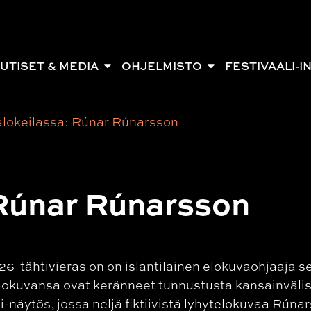
UTISET & MEDIA
OHJELMISTO
FESTIVAALI-I
lokeilassa: Rúnar Rúnarsson
 Rúnar Rúnarsson
6 tähtivieras on on islantilainen elokuvaohjaaja 
okuvansa ovat keränneet tunnustusta kansainvälis
näytös, jossa neljä fiktiivistä lyhytelokuvaa Rúnar