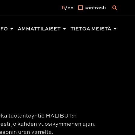
fi
en
kontrasti
NFO
AMMATTILAISET
TIETOA MEISTÄ
sekä tuotantoyhtiö HALIBUT:n
esti jo kahden vuosikymmenen ajan.
ssonin uran varrelta.