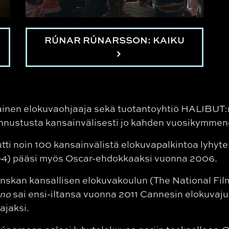
RÚNAR RÚNARSSON: KAIKU
ilainen elokuvaohjaaja sekä tuotantoyhtiö HALIBUT:
tunnustusta kansainvälisesti jo kahden vuosikymmen
ti noin 100 kansainvälistä elokuvapalkintoa lyhyte
4) pääsi myös Oscar-ehdokkaaksi vuonna 2006.
skan kansallisen elokuvakoulun (The National Film 
ano
sai ensi-iltansa vuonna 2011 Cannesin elokuvajuh
ajaksi.