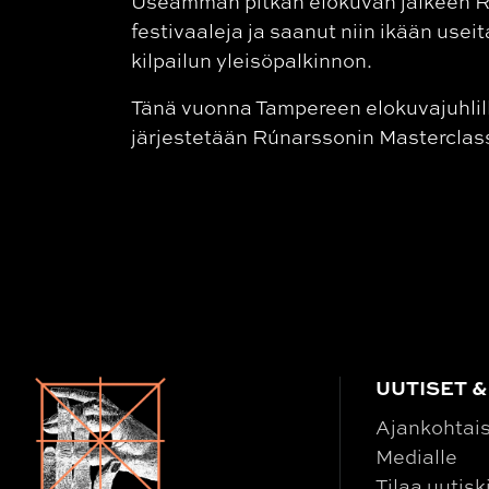
Useamman pitkän elokuvan jälkeen Rú
festivaaleja ja saanut niin ikään us
kilpailun yleisöpalkinnon.
Tänä vuonna Tampereen elokuvajuhlilla
järjestetään Rúnarssonin Masterclass
UUTISET &
Ajankohtai
Medialle
Tilaa uutisk