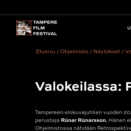
Päävalikko
U
Etusivu
/
Ohjelmisto
/
Näytökset
/
Va
Valokeilassa:
Tampereen elokuvajuhlien vuoden 202
Rúnar Rúnarsson.
perustaja
Hänen el
Ohjelmistossa nähdään Retrospektiivi-