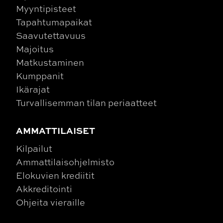
Myyntipisteet
Tapahtumapaikat
Saavutettavuus
Majoitus
Matkustaminen
Kumppanit
Ikärajat
Turvallisemman tilan periaatteet
AMMATTILAISET
Kilpailut
Ammattilaisohjelmisto
Elokuvien krediitit
Akkreditointi
Ohjeita vieraille