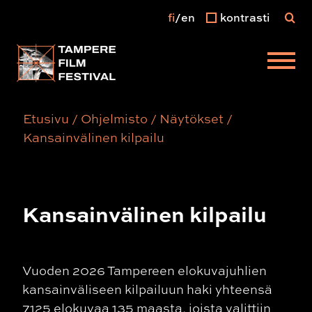
fi
en
kontrasti
Päävalikko
Etusivu
/
Ohjelmisto
/
Näytökset
/
Kansainvälinen kilpailu
Kansainvälinen kilpailu
Vuoden 2026 Tampereen elokuvajuhlien
kansainväliseen kilpailuun haki yhteensä
7125 elokuvaa 135 maasta, joista valittiin