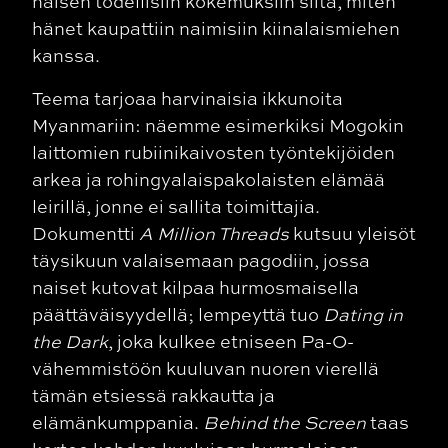
naisen todellisiin kokemuksiin siitä, miten
hänet kaupattiin naimisiin kiinalaismiehen
kanssa.
Teema tarjoaa harvinaisia ikkunoita
Myanmariin: näemme esimerkiksi Mogokin
laittomien rubiinikaivosten työntekijöiden
arkea ja rohingyalaispakolaisten elämää
leirillä, jonne ei sallita toimittajia.
Dokumentti
A Million Threads
kutsuu yleisöt
täysikuun valaisemaan pagodiin, jossa
naiset kutovat kilpaa hurmosmaisella
päättäväisyydellä; lempeyttä tuo
Dating in
the Dark
, joka kulkee etniseen Pa-O-
vähemmistöön kuuluvan nuoren vierellä
tämän etsiessä rakkautta ja
elämänkumppania.
Behind the Screen
taas