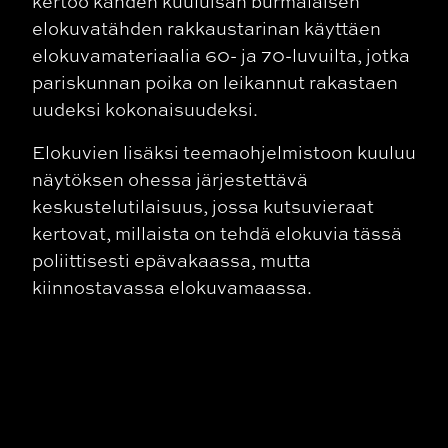
kertoo kahden kuuluisan burmalaisen
elokuvatähden rakkaustarinan käyttäen
elokuvamateriaalia 60- ja 70-luvuilta, jotka
pariskunnan poika on leikannut rakastaen
uudeksi kokonaisuudeksi.
Elokuvien lisäksi teemaohjelmistoon kuuluu
näytöksen ohessa järjestettävä
keskustelutilaisuus, jossa kutsuvieraat
kertovat, millaista on tehdä elokuvia tässä
poliittisesti epävakaassa, mutta
kiinnostavassa elokuvamaassa.