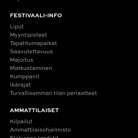
FESTIVAALI-INFO
Liput
Myyntipisteet
Tapahtumapaikat
Saavutettavuus
Majoitus
Matkustaminen
Kumppanit
Ikärajat
Turvallisemman tilan periaatteet
AMMATTILAISET
Kilpailut
Ammattilaisohjelmisto
Elokuvien krediitit