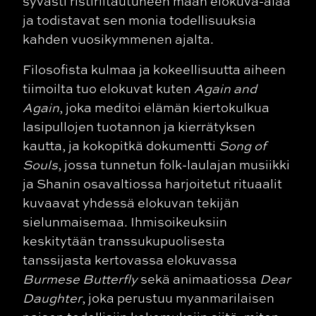
syvästi ristiriitautuneen maan elokuva-alaa
ja todistavat sen monia todellisuuksia
kahden vuosikymmenen ajalta.
Filosofista kulmaa ja kokeellisuutta aiheen
tiimoilta tuo elokuvat kuten
Again and
Again
, joka meditoi elämän kiertokulkua
lasipullojen tuotannon ja kierrätyksen
kautta, ja kokopitkä dokumentti
Song of
Souls
, jossa tunnetun folk-laulajan musiikki
ja Shanin osavaltiossa harjoitetut rituaalit
kuvaavat yhdessä elokuvan tekijän
sielunmaisemaa. Ihmisoikeuksiin
keskitytään transsukupuolisesta
tanssijasta kertovassa elokuvassa
Burmese Butterfly
sekä animaatiossa
Dear
Daughter
, joka perustuu myanmarilaisen