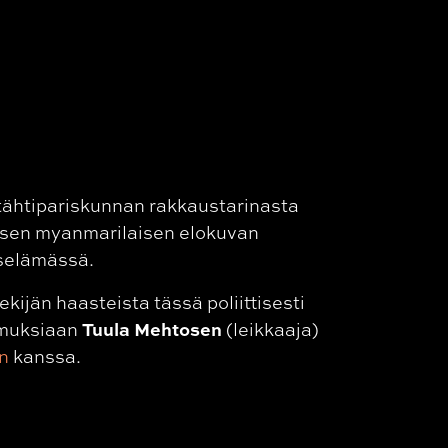
itähtipariskunnan rakkaustarinasta
tuksen myanmarilaisen elokuvan
iselämässä.
ijän haasteista tässä poliittisesti
Tuula Mehtosen
emuksiaan
(leikkaaja)
in
kanssa.