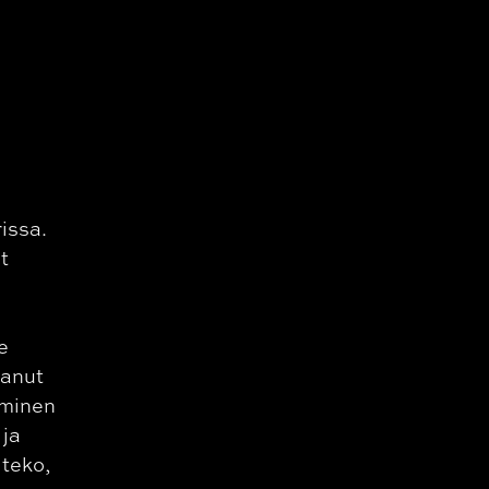
issa.
t
e
aanut
yminen
 ja
 teko,