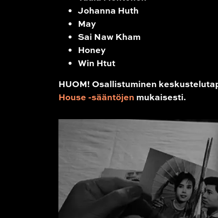
Johanna Huth
May
Sai Naw Kham
Honey
Win Htut
HUOM! Osallistuminen keskustelutap
House -sääntöjen
mukaisesti.