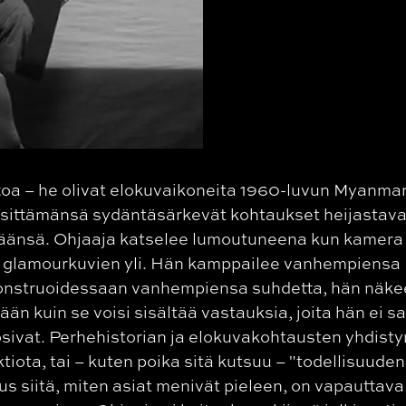
toa – he olivat elokuvaikoneita 1960-luvun Myanmar
 esittämänsä sydäntäsärkevät kohtaukset heijastava
ämäänsä. Ohjaaja katselee lumoutuneena kun kamera
n glamourkuvien yli. Hän kamppailee vanhempiensa
nstruoidessaan vanhempiensa suhdetta, hän näke
ään kuin se voisi sisältää vastauksia, joita hän ei s
ivat. Perhehistorian ja elokuvakohtausten yhdist
tiota, tai – kuten poika sitä kutsuu – "todellisuuden
us siitä, miten asiat menivät pieleen, on vapauttava