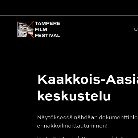
Päävalikko
U
Kaakkois-Aasia
keskustelu
Näytöksessä nähdään dokumenttiel
ennakkoilmoittautuminen!