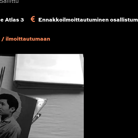
Sallittu
e Atlas 3
Ennakkoilmoittautuminen osallistu
 / ilmoittautumaan