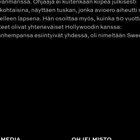
yanmarissa. Ohjaaja ei kuitenkaan kiipeä julkisesti
ökohtaisina, näyttäen tuskan, jonka avioero aiheutti
elleen lapsena. Hän osoittaa myös, kuinka 50 vuott
teet olivat yhteneväiset Hollywoodin kanssa:
nhempansa esiintyivät yhdessä, oli nimeltään Swe
 MEDIA
OHJELMISTO