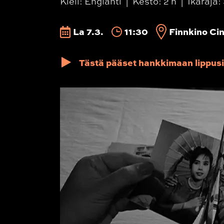
Kieli: Englanti
Kesto: 2 h
Ikäraja: 
La 7.3.
11:30
Finnkino Cin
Tästä pääset hankkimaan lippusi