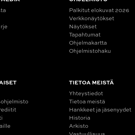
sta
Palkitut elokuvat 2026
Verkkonäytökset
irje
Näytökset
Tapahtumat
Ohjelmakartta
Ohjelmistohaku
AISET
TIETOA MEISTÄ
Yhteystiedot
ohjelmisto
Tietoa meistä
ediitit
Hankkeet ja jäsenyydet
ti
Historia
aille
Arkisto
Vastuullisuus