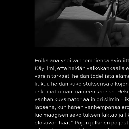
Poika analysoi vanhempiensa avioliit
Käy ilmi, että heidän valkokankaalla
varsin tarkasti heidän todellista el
liukuu heidän kukoistuksensa aikoje
uskomattoman maineen kanssa. Reko
vanhan kuvamateriaalin eri silmin – ik
lapsena, kun hänen vanhempansa eros
luo maagisen sekoituksen faktaa ja fik
elokuvan häät." Pojan julkinen paljast