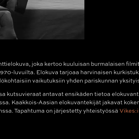
ttielokuva, joka kertoo kuuluisan burmalaisen film
 1970-luvuilta. Elokuva tarjoaa harvinaisen kurkis
lökohtaisiin vaikutuksiin yhden pariskunnan yksity
a kutsuvieraat antavat ensikäden tietoa elokuvantek
sa. Kaakkois-Aasian elokuvantekijät jakavat kok
anssa. Tapahtuma on järjestetty yhteistyössä
Vikes: