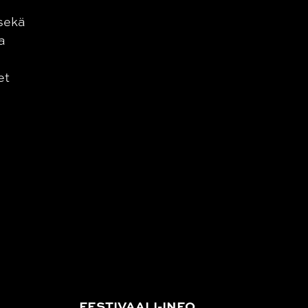
 sekä
a
et
FESTIVAALI-INFO