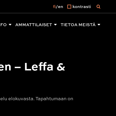
fi
en
kontrasti
NFO
AMMATTILAISET
TIETOA MEISTÄ
en – Leffa &
stelu elokuvasta. Tapahtumaan on