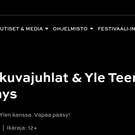
UTISET & MEDIA
OHJELMISTO
FESTIVAALI-I
kuvajuhlat & Yle Te
mys
Ylen kanssa. Vapaa pääsy!
n
Ikäraja: 12+