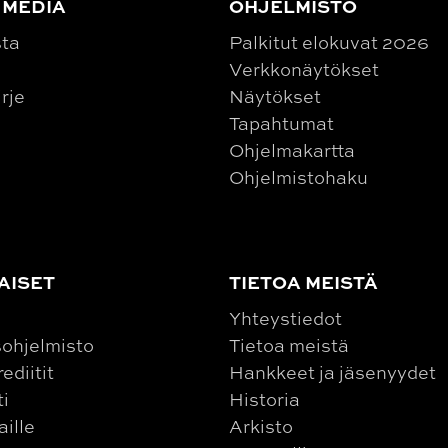
 MEDIA
OHJELMISTO
sta
Palkitut elokuvat 2026
Verkkonäytökset
irje
Näytökset
Tapahtumat
Ohjelmakartta
Ohjelmistohaku
AISET
TIETOA MEISTÄ
Yhteystiedot
ohjelmisto
Tietoa meistä
ediitit
Hankkeet ja jäsenyydet
ti
Historia
aille
Arkisto