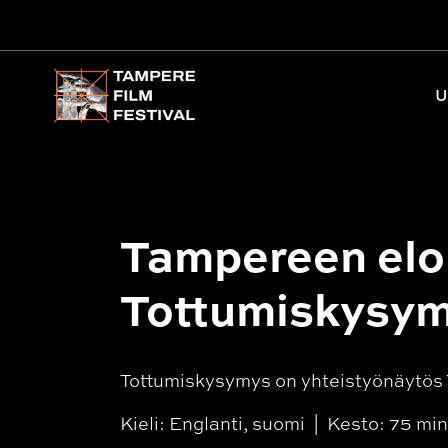
Päävalikko
U
Tampereen elo
Tottumiskysy
Tottumiskysymys on yhteistyönäytös 
Kieli: Englanti, suomi
Kesto: 75 mi