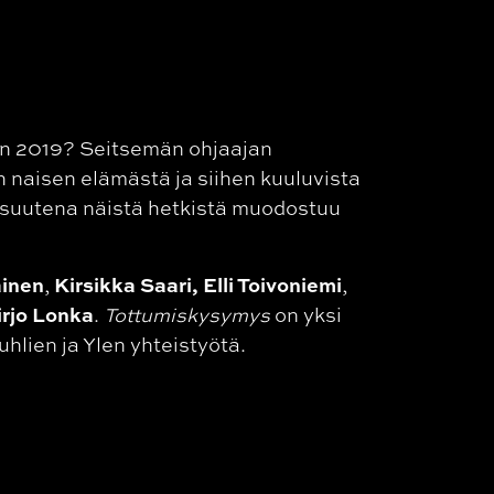
in 2019? Seitsemän ohjaajan
n naisen elämästä ja siihen kuuluvista
onaisuutena näistä hetkistä muodostuu
ainen
Kirsikka Saari, Elli Toivoniemi
,
,
irjo Lonka
.
Tottumiskysymys
on yksi
hlien ja Ylen yhteistyötä.