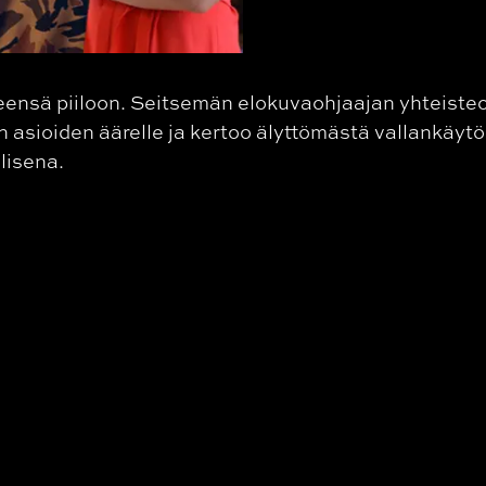
leensä piiloon. Seitsemän elokuvaohjaajan yhteiste
n asioiden äärelle ja kertoo älyttömästä vallankäytö
lisena.