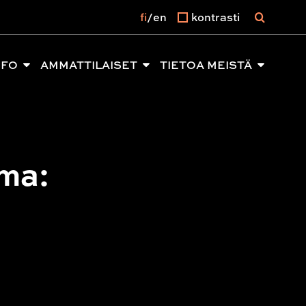
fi
en
kontrasti
NFO
AMMATTILAISET
TIETOA MEISTÄ
ema: