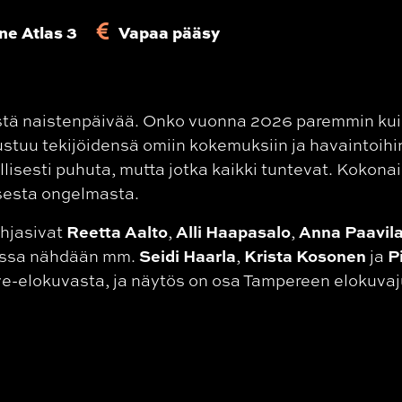
ne Atlas 3
Vapaa pääsy
istä naistenpäivää. Onko vuonna 2026 paremmin ku
stuu tekijöidensä omiin kokemuksiin ja havaintoihi
tavallisesti puhuta, mutta jotka kaikki tuntevat. Kok
isesta ongelmasta.
Reetta Aalto
Alli Haapasalo
Anna Paavil
ohjasivat
,
,
Seidi Haarla
Krista Kosonen
P
eissa nähdään mm.
,
ja
e-elokuvasta, ja näytös on osa Tampereen elokuvaju