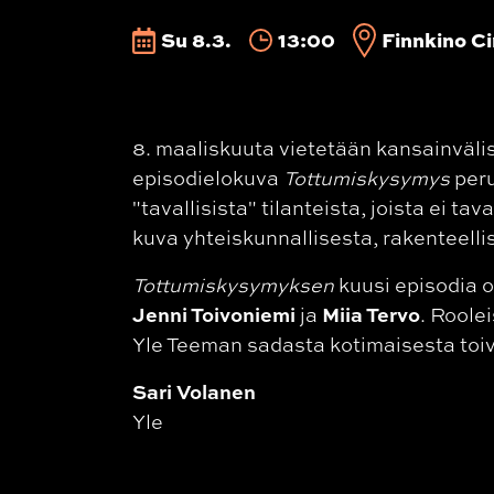
Su 8.3.
13:00
Finnkino Ci
8. maaliskuuta vietetään kansainväl
episodielokuva
Tottumiskysymys
peru
"tavallisista" tilanteista, joista ei 
kuva yhteiskunnallisesta, rakenteell
Tottumiskysymyksen
kuusi episodia 
Jenni Toivoniemi
Miia Tervo
ja
. Rool
Yle Teeman sadasta kotimaisesta toiv
Sari Volanen
Yle