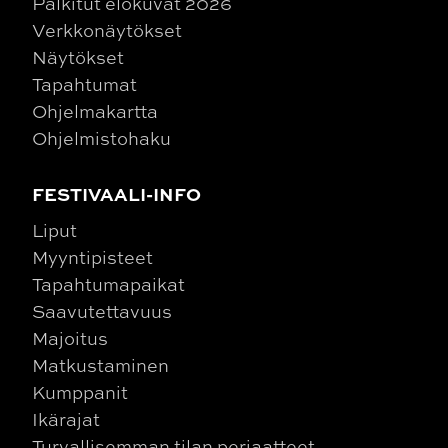
Palkitut elokuvat 2026
Verkkonäytökset
Näytökset
Tapahtumat
Ohjelmakartta
Ohjelmistohaku
FESTIVAALI-INFO
Liput
Myyntipisteet
Tapahtumapaikat
Saavutettavuus
Majoitus
Matkustaminen
Kumppanit
Ikärajat
Turvallisemman tilan periaatteet