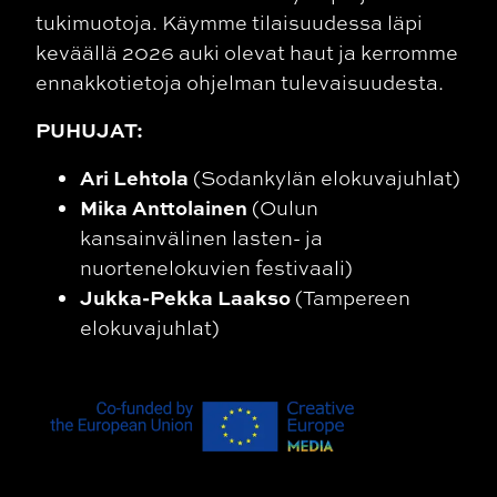
tukimuotoja. Käymme tilaisuudessa läpi
keväällä 2026 auki olevat haut ja kerromme
ennakkotietoja ohjelman tulevaisuudesta.
PUHUJAT:
Ari Lehtola
(Sodankylän elokuvajuhlat)
Mika Anttolainen
(Oulun
kansainvälinen lasten- ja
nuortenelokuvien festivaali)
Jukka-Pekka Laakso
(Tampereen
elokuvajuhlat)