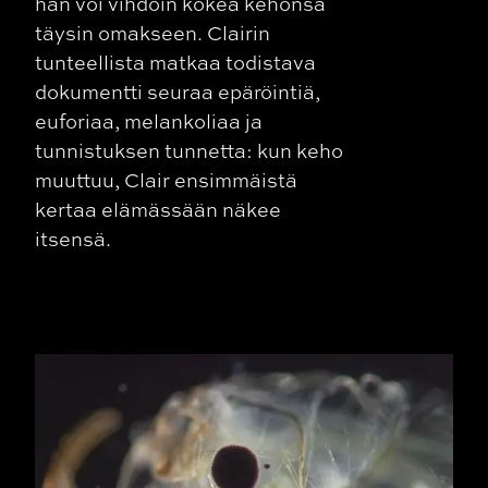
hän voi vihdoin kokea kehonsa
täysin omakseen. Clairin
tunteellista matkaa todistava
dokumentti seuraa epäröintiä,
euforiaa, melankoliaa ja
tunnistuksen tunnetta: kun keho
muuttuu, Clair ensimmäistä
kertaa elämässään näkee
itsensä.