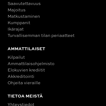
Saavutettavuus
Majoitus
Matkustaminen
Kumppanit
Ikärajat
Turvallisemman tilan periaatteet
AMMATTILAISET
Kilpailut
Ammattilaisohjelmisto
Elokuvien krediitit
Akkreditointi
Ohjeita vieraille
TIETOA MEISTÄ
Yhteystiedot