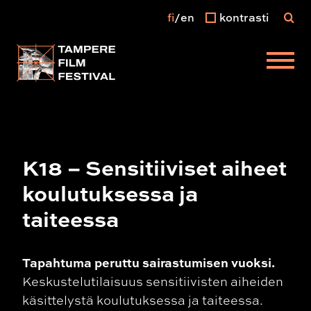
fi
en
kontrasti
Päävalikko
K18 – Sensitiiviset aiheet
koulutuksessa ja
taiteessa
Tapahtuma peruttu sairastumisen vuoksi.
Keskustelutilaisuus sensitiivisten aiheiden
käsittelystä koulutuksessa ja taiteessa.