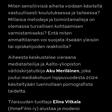
Miten sensitiivisiä aiheita voidaan käsitellä
vastuullisesti koulutuksessa ja taiteessa?
Millaisia metodeja ja toimintamalleja on
olemassa turvallisen kohtaamisen
varmistamiseksi? Entä miten
ammattilainen voi suojata itseään yleisön
tai opiskelijoiden reaktioilta?
Aiheesta keskustelee vieraana
mediataiteilija ja Aalto-yliopiston
Aku Meriläinen
väitöskirjatutkija
, joka
joutui mediakohuun loppuvuodesta 2024
käsiteltyään luennollaan pornografista
taidetta.
Elina Vitkala
Tilaisuuden tuottaja
(IhmeFilmi ry) alustaa ja moderoi