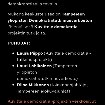
demokraattisella tavalla.
Tampereen
Mukana keskustelussa on
yliopiston Demokratiatutkimusverkoston
Kuvittele demokratia
jäseniä sekä
-
projektin tutkijoita.
PUHUJAT:
Laura Piippo
(Kuvittele demokratia -
tutkimusprojekti)
Lauri Lahikainen
(Tampereen
yliopiston
demokratiatutkimusverkosto)
Riina Mikkonen
(toiminnanjohtaja,
Tampereen elokuvajuhlat)
Kuvittele demokratia -projektin verkkosivut