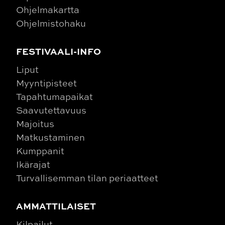
Ohjelmakartta
Ohjelmistohaku
FESTIVAALI-INFO
Liput
Myyntipisteet
Tapahtumapaikat
Saavutettavuus
Majoitus
Matkustaminen
Kumppanit
Ikärajat
Turvallisemman tilan periaatteet
AMMATTILAISET
Kilpailut