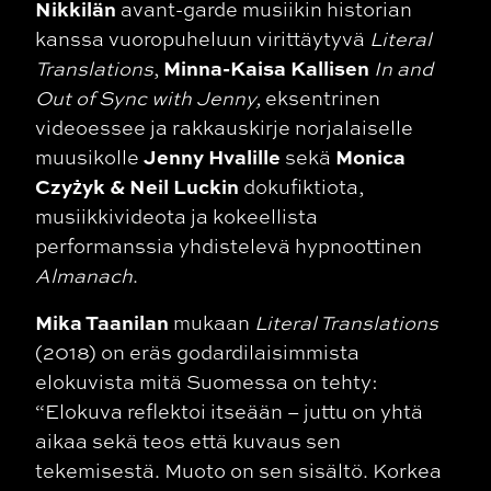
Nikkilän
avant-garde musiikin historian
kanssa vuoropuheluun virittäytyvä
Literal
Minna-Kaisa Kallisen
Translations
,
In and
Out of Sync with Jenny,
eksentrinen
videoessee ja rakkauskirje norjalaiselle
Jenny Hvalille
Monica
muusikolle
sekä
Czyżyk & Neil Luckin
dokufiktiota,
musiikkivideota ja kokeellista
performanssia yhdistelevä hypnoottinen
Almanach
.
Mika Taanilan
mukaan
Literal Translations
(2018) on eräs godardilaisimmista
elokuvista mitä Suomessa on tehty:
“Elokuva reflektoi itseään – juttu on yhtä
aikaa sekä teos että kuvaus sen
tekemisestä. Muoto on sen sisältö. Korkea