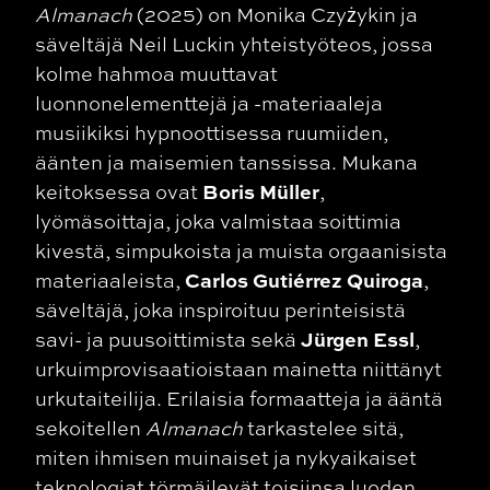
Almanach
(2025) on Monika Czyżykin ja
säveltäjä Neil Luckin yhteistyöteos, jossa
kolme hahmoa muuttavat
luonnonelementtejä ja -materiaaleja
musiikiksi hypnoottisessa ruumiiden,
äänten ja maisemien tanssissa. Mukana
Boris Müller
keitoksessa ovat
,
lyömäsoittaja, joka valmistaa soittimia
kivestä, simpukoista ja muista orgaanisista
Carlos Gutiérrez Quiroga
materiaaleista,
,
säveltäjä, joka inspiroituu perinteisistä
Jürgen Essl
savi- ja puusoittimista sekä
,
urkuimprovisaatioistaan mainetta niittänyt
urkutaiteilija. Erilaisia formaatteja ja ääntä
sekoitellen
Almanach
tarkastelee sitä,
miten ihmisen muinaiset ja nykyaikaiset
teknologiat törmäilevät toisiinsa luoden