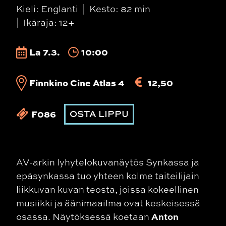
Kieli: Englanti
Kesto: 82 min
Ikäraja: 12+
La 7.3.
10:00
Finnkino Cine Atlas 4
12,50
F086
OSTA LIPPU
AV-arkin lyhytelokuvanäytös Synkassa ja
epäsynkassa
tuo yhteen kolme taiteilijain
liikkuvan kuvan teosta, joissa kokeellinen
musiikki ja äänimaailma ovat keskeisessä
Anton
osassa. Näytöksessä koetaan