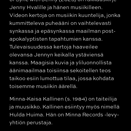
Jenny Hvalille ja hänen musiikilleen.
Videon kertoja on musiikin kuuntelija, jonka
kummitteleva puheääni on vaihtelevasti
synkassa ja epäsynkassa maailman post-
apokalyptisten tapahtumien kanssa.
Tulevaisuudessa kertoja haaveilee
olevansa Jennyn keikalla ystäviensä
kanssa. Maagisia kuvia ja yliluonnollista
äänimaailmaa toisiinsa sekoitellen teos
taikoo esiin lumottua tilaa, jossa kohdata
toisemme musiikin äärellä.
Minna-Kaisa Kallinen (s. 1984) on taiteilija
ja muusikko. Kallinen esiintyy myös nimellä
Hulda Huima. Hän on Minna Records -levy-
yhtiön perustaja.