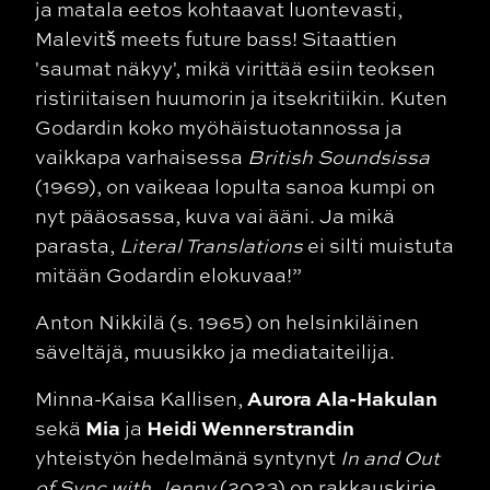
ja matala eetos kohtaavat luontevasti,
Malevitš meets future bass! Sitaattien
'saumat näkyy', mikä virittää esiin teoksen
ristiriitaisen huumorin ja itsekritiikin. Kuten
Godardin koko myöhäistuotannossa ja
vaikkapa varhaisessa
British Soundsissa
(1969), on vaikeaa lopulta sanoa kumpi on
nyt pääosassa, kuva vai ääni. Ja mikä
parasta,
Literal Translations
ei silti muistuta
mitään Godardin elokuvaa!”
Anton Nikkilä (s. 1965) on helsinkiläinen
säveltäjä, muusikko ja mediataiteilija.
Aurora Ala-Hakulan
Minna-Kaisa Kallisen,
Mia
Heidi Wennerstrandin
sekä
ja
yhteistyön hedelmänä syntynyt
In and Out
of Sync with Jenny
(2023) on rakkauskirje