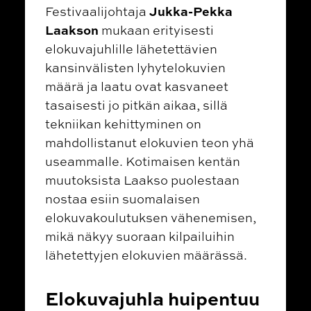
Jukka-Pekka
Festivaalijohtaja
Laakson
mukaan erityisesti
elokuvajuhlille lähetettävien
kansinvälisten lyhytelokuvien
määrä ja laatu ovat kasvaneet
tasaisesti jo pitkän aikaa, sillä
tekniikan kehittyminen on
mahdollistanut elokuvien teon yhä
useammalle. Kotimaisen kentän
muutoksista Laakso puolestaan
nostaa esiin suomalaisen
elokuvakoulutuksen vähenemisen,
mikä näkyy suoraan kilpailuihin
lähetettyjen elokuvien määrässä.
Elokuvajuhla huipentuu