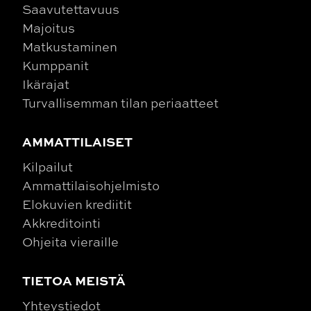
Saavutettavuus
Majoitus
Matkustaminen
Kumppanit
Ikärajat
Turvallisemman tilan periaatteet
AMMATTILAISET
Kilpailut
Ammattilaisohjelmisto
Elokuvien krediitit
Akkreditointi
Ohjeita vieraille
TIETOA MEISTÄ
Yhteystiedot