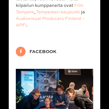
kilpailun kumppaneita ovat
Film
Tampere
,
Tampereen kaupunki
ja
Audiovisual Producers Finland –
APFI
.
FACEBOOK