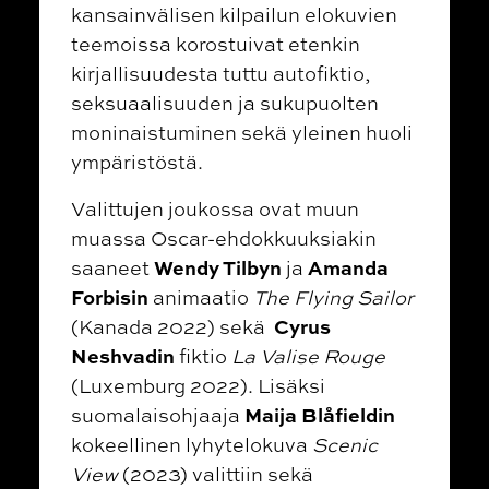
kansainvälisen kilpailun elokuvien
teemoissa korostuivat etenkin
kirjallisuudesta tuttu autofiktio,
seksuaalisuuden ja sukupuolten
moninaistuminen sekä yleinen huoli
ympäristöstä.
Valittujen joukossa ovat muun
muassa Oscar-ehdokkuuksiakin
Wendy Tilbyn
Amanda
saaneet
ja
Forbisin
animaatio
The Flying Sailor
Cyrus
(Kanada 2022) sekä
Neshvadin
fiktio
La Valise Rouge
(Luxemburg 2022). Lisäksi
Maija Blåfieldin
suomalaisohjaaja
kokeellinen lyhytelokuva
Scenic
View
(2023) valittiin sekä