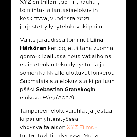
XYZ on trilleri-, sci-fi-, kauhu-,
toiminta- ja fantasiaelokuviin
keskittyvä, vuodesta 2021
järjestetty lyhytelokuvakilpailu.
Liina
Valitsijaraadissa toiminut
Härkönen
kertoo, että tänä vuonna
genre-kilpailussa nousivat aiheina
esiin etenkin tekoälydystopia ja
somen kaikkialle ulottuvat lonkerot.
Suomalaisista elokuvista kilpailuun
Sebastian Granskogin
pääsi
elokuva
Hius
(2023).
Tampereen elokuvajuhlat järjestää
kilpailun yhteistyössä
yhdysvaltalaisen
XYZ Films
-
tuotantoyhtiön kanssa. Muita