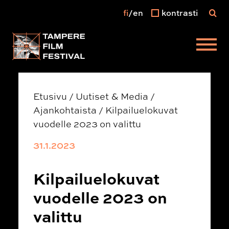
fi
en
kontrasti
Päävalikko
Etusivu
/
Uutiset & Media
/
Ajankohtaista
/
Kilpailuelokuvat
vuodelle 2023 on valittu
31.1.2023
Kilpailuelokuvat
vuodelle 2023 on
valittu