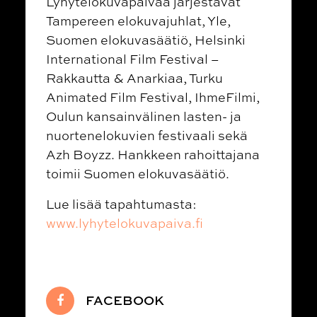
Lyhytelokuvapäivää järjestävät
Tampereen elokuvajuhlat, Yle,
Suomen elokuvasäätiö, Helsinki
International Film Festival –
Rakkautta & Anarkiaa, Turku
Animated Film Festival, IhmeFilmi,
Oulun kansainvälinen lasten- ja
nuortenelokuvien festivaali sekä
Azh Boyzz. Hankkeen rahoittajana
toimii Suomen elokuvasäätiö.
Lue lisää tapahtumasta:
www.lyhytelokuvapaiva.fi
FACEBOOK