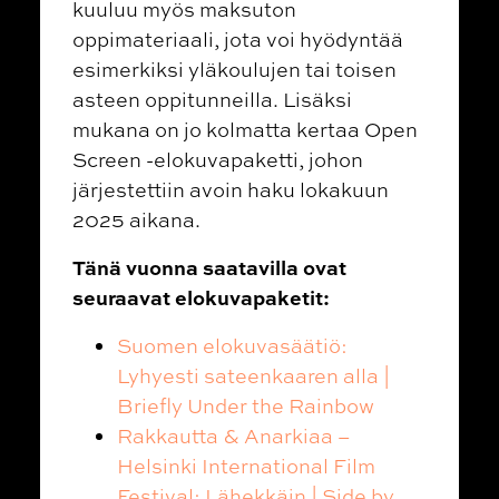
kuuluu myös maksuton
oppimateriaali, jota voi hyödyntää
esimerkiksi yläkoulujen tai toisen
asteen oppitunneilla. Lisäksi
mukana on jo kolmatta kertaa Open
Screen -elokuvapaketti, johon
järjestettiin avoin haku lokakuun
2025 aikana.
Tänä vuonna saatavilla ovat
seuraavat elokuvapaketit:
Suomen elokuvasäätiö:
Lyhyesti sateenkaaren alla |
Briefly Under the Rainbow
Rakkautta & Anarkiaa –
Helsinki International Film
Festival: Lähekkäin | Side by