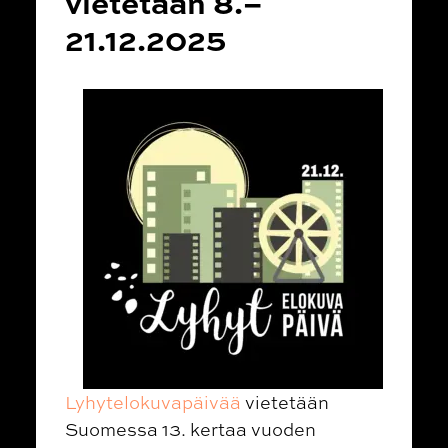
vietetään 8.–
21.12.2025
Lyhytelokuvapäivää
vietetään
Suomessa 13. kertaa vuoden