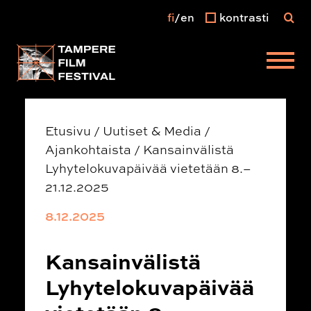
fi
en
kontrasti
Päävalikko
Etusivu
/
Uutiset & Media
/
Ajankohtaista
/
Kansainvälistä
Lyhytelokuvapäivää vietetään 8.–
21.12.2025
8.12.2025
Kansainvälistä
Lyhytelokuvapäivää