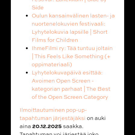
Side
Oulun kansainvälinen lasten- ja
nuortenelokuvien festivaali:
Lyhytelokuvia lapsille | Short
Films for Children
IhmeFilmi ry: Tää tuntuu joltain
| This Feels Like Something (+
oppimateriaali)
Lyhytelokuvapäivä esittää:
Avoimen Open Screen -
kategorian parhaat | The Best
of the Open Screen Category
Ilmoittautuminen pop-up-
tapahtuman järjestäjäksi
on auki
20.12.2025
aina
saakka.
Tapahtuman voi järjestää joko