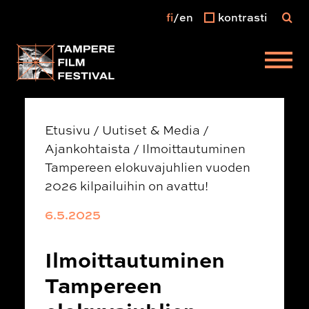
fi
en
kontrasti
Päävalikko
Etusivu
/
Uutiset & Media
/
Ajankohtaista
/
Ilmoittautuminen
Tampereen elokuvajuhlien vuoden
2026 kilpailuihin on avattu!
6.5.2025
Ilmoittautuminen
Tampereen