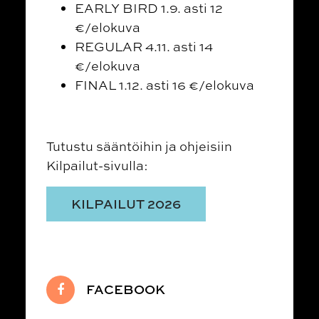
EARLY BIRD 1.9. asti 12
€/elokuva
REGULAR 4.11. asti 14
€/elokuva
FINAL 1.12. asti 16 €/elokuva
Tutustu sääntöihin ja ohjeisiin
Kilpailut-sivulla:
KILPAILUT 2026
FACEBOOK