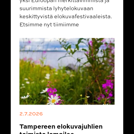
suurimmista lyhytelokuvaan
keskittyvistä elokuvafestivaaleista.
Etsimme nyt tiimiimme
2.7.2026
Tampereen elokuvajuhlien
toimisto lomailee