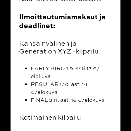
Ilmoittautumismaksut ja
deadlinet:
Kansainvälinen ja
Generation XYZ -kilpailu
EARLY BIRD 1.9. asti 12 €/
elokuva
REGULAR 1.10. asti 14
€/elokuva
FINAL 3.11. asti 16 €/elokuva
Kotimainen kilpailu