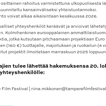
la osittainen rahoitus varmistettuna ulkopuolisesta l
 suunniteltu kansainväliseksi yhteistuotannoksi.
nto voivat alkaa aikaisintaan kesäkuussa 2026.
liset yhteyshenkilöt keräävät ja arvioivat lähetety
ktin. Kolmihenkinen eurooppalainen ammattilaistuom
ektia, jotka kutsutaan pitchaamaan projektiaan Euro
n (160 €) tuottajalle, majoituksen ja ruokailun (4 v
alitut projektit ilmoitetaan marraskuun 2025 loppu
ajien tulee lähettää hakemuksensa 20. l
hteyshenkilölle:
Film Festival | riina.mikkonen@tamperefilmfestival.