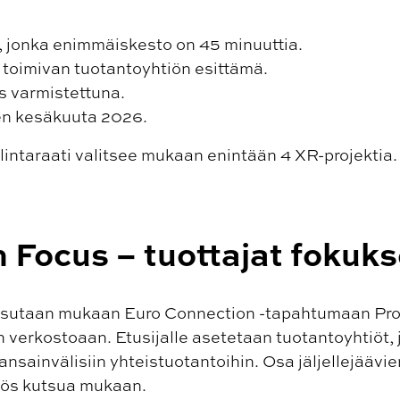
 jonka enimmäiskesto on 45 minuuttia.
toimivan tuotantoyhtiön esittämä.
s varmistettuna.
en kesäkuuta 2026.
intaraati valitsee mukaan enintään 4 XR-projektia.
n Focus – tuottajat fokuk
tsutaan mukaan Euro Connection -tapahtumaan Prod
n verkostoaan. Etusijalle asetetaan tuotantoyhtiöt, 
ansainvälisiin yhteistuotantoihin. Osa jäljellejäävien
yös kutsua mukaan.