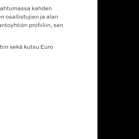
tapahtumassa kahden
 osallistujien ja alan
ntoyhtiön profiiliin, sen
etiin sekä kutsu Euro