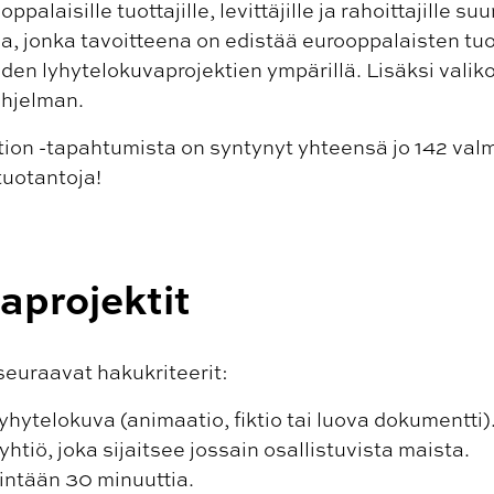
alaisille tuottajille, levittäjille ja rahoittajille su
, jonka tavoitteena on edistää eurooppalaisten tuo
en lyhytelokuvaprojektien ympärillä. Lisäksi valik
hjelman.
on -tapahtumista on syntynyt yhteensä jo 142 valmi
tuotantoja!
aprojektit
 seuraavat hakukriteerit:
lyhytelokuva (animaatio, fiktio tai luova dokumentti)
iö, joka sijaitsee jossain osallistuvista maista.
nintään 30 minuuttia.