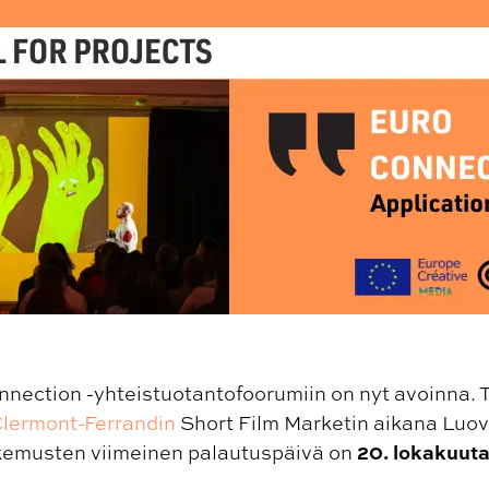
onnection -yhteistuotantofoorumiin on nyt avoinna.
lermont-Ferrandin
Short Film Marketin aikana Luo
20. lokakuut
emusten viimeinen palautuspäivä on