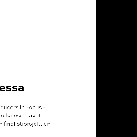
sessa
ucers in Focus -
jotka osoittavat
 finalistiprojektien