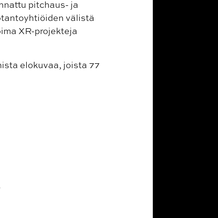
unnattu pitchaus- ja
tantoyhtiöiden välistä
oima XR-projekteja
sta elokuvaa, joista 77
.