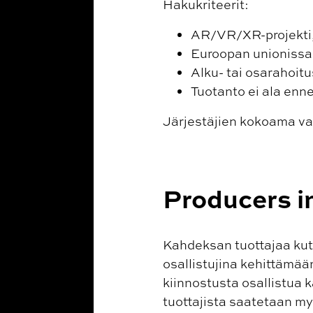
Hakukriteerit:
AR/VR/XR-projekti,
Euroopan unionissa 
Alku- tai osarahoitu
Tuotanto ei ala enn
Järjestäjien kokoama val
Producers i
Kahdeksan tuottajaa ku
osallistujina kehittämää
kiinnostusta osallistua k
tuottajista saatetaan m