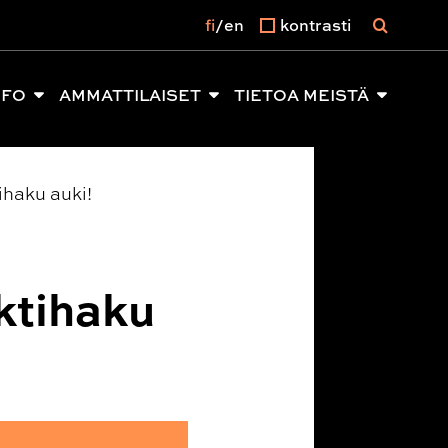
fi
en
kontrasti
NFO
AMMATTILAISET
TIETOA MEISTÄ
ihaku auki!
ktihaku