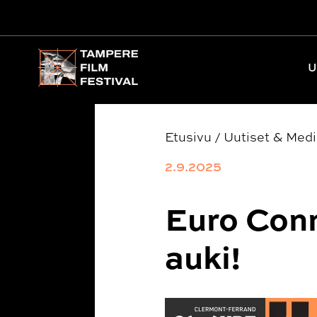
Päävalikko
U
Etusivu
/
Uutiset & Med
2.9.2025
Euro Conn
auki!