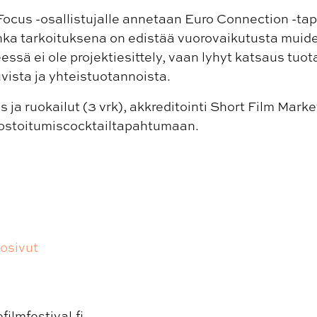
 Focus -osallistujalle annetaan Euro Connection -
onka tarkoituksena on edistää vuorovaikutusta muiden
ssä ei ole projektiesittely, vaan lyhyt katsaus tuota
ista ja yhteistuotannoista.
 ja ruokailut (3 vrk), akkreditointi Short Film Mark
ostoitumiscocktailtapahtumaan.
osivut
ilmfestival.fi