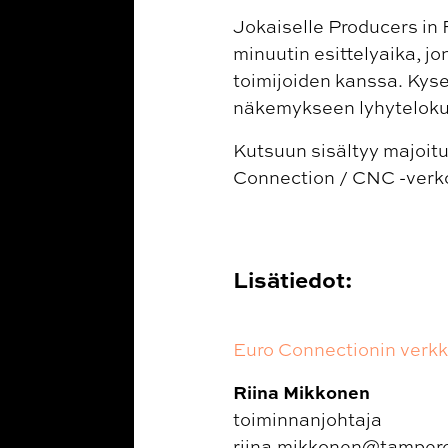
Jokaiselle Producers in
minuutin esittelyaika, j
toimijoiden kanssa. Kysee
näkemykseen lyhytelokuv
Kutsuun sisältyy majoitus
Connection / CNC -verk
Lisätiedot:
Euro Connectionin verkk
Riina Mikkonen
toiminnanjohtaja
riina.mikkonen@tamperef