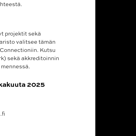
ähteestä.
t projektit sekä
aristo valitsee tämän
 Connectioniin. Kutsu
rk) sekä akkreditoinnin
un mennessä.
okakuuta 2025
fi