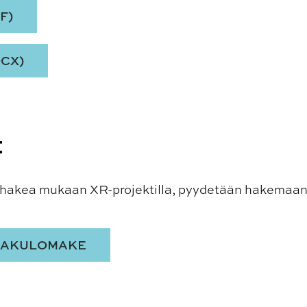
F)
CX)
t
t hakea mukaan XR-projektilla, pyydetään hakemaan 
HAKULOMAKE