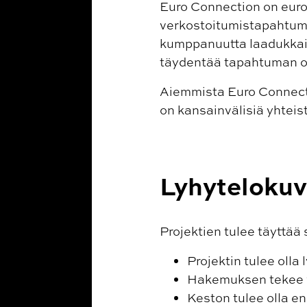
Euro Connection on euroopp
verkostoitumistapahtuma
kumppanuutta laadukkaid
täydentää tapahtuman o
Aiemmista Euro Connecti
on kansainvälisiä yhteis
Lyhytelokuv
Projektien tulee täyttää
Projektin tulee olla 
Hakemuksen tekee yht
Keston tulee olla e