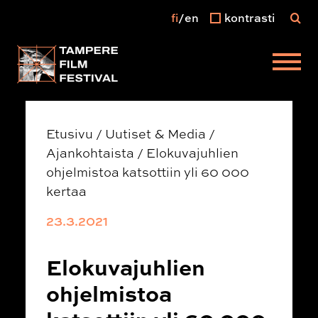
fi
en
kontrasti
Päävalikko
Etusivu
/
Uutiset & Media
/
Ajankohtaista
/
Elokuvajuhlien
ohjelmistoa katsottiin yli 60 000
kertaa
23.3.2021
Elokuvajuhlien
ohjelmistoa