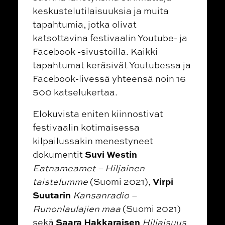
keskustelutilaisuuksia ja muita
tapahtumia, jotka olivat
katsottavina festivaalin Youtube- ja
Facebook -sivustoilla. Kaikki
tapahtumat keräsivät Youtubessa ja
Facebook-livessä yhteensä noin 16
500 katselukertaa.
Elokuvista eniten kiinnostivat
festivaalin kotimaisessa
kilpailussakin menestyneet
Suvi Westin
dokumentit
Eatnameamet – Hiljainen
Virpi
taistelumme
(Suomi 2021),
Suutarin
Kansanradio –
Runonlaulajien maa
(Suomi 2021)
Saara Hakkaraisen
sekä
Hiljaisuus