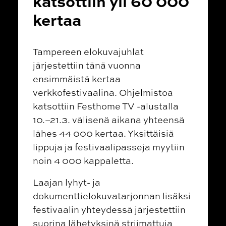
katsottiin yli 60 000
kertaa
Tampereen elokuvajuhlat
järjestettiin tänä vuonna
ensimmäistä kertaa
verkkofestivaalina. Ohjelmistoa
katsottiin Festhome TV -alustalla
10.–21.3. välisenä aikana yhteensä
lähes 44 000 kertaa. Yksittäisiä
lippuja ja festivaalipasseja myytiin
noin 4 000 kappaletta.
Laajan lyhyt- ja
dokumenttielokuvatarjonnan lisäksi
festivaalin yhteydessä järjestettiin
suorina lähetyksinä striimattuja