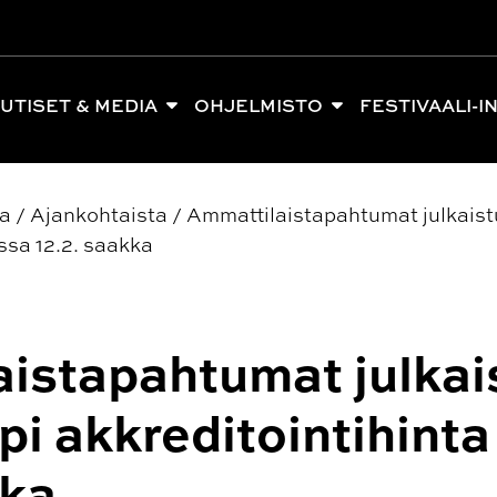
UTISET & MEDIA
OHJELMISTO
FESTIVAALI-I
ia
/
Ajankohtaista
/
Ammattilaistapahtumat julkaist
ssa 12.2. saakka
istapahtumat julkai
pi akkreditointihint
kka