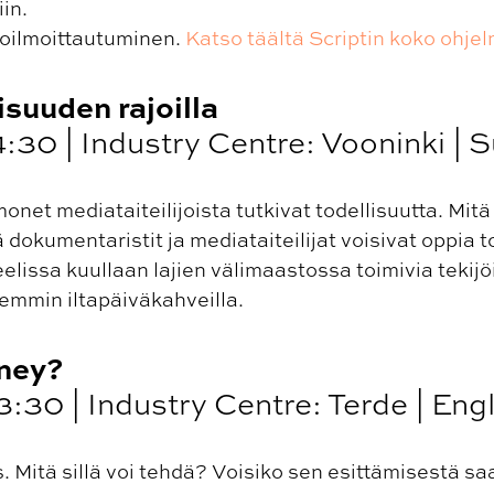
in.
oilmoittautuminen.
Katso täältä Scriptin koko ohjel
isuuden rajoilla
14:30 | Industry Centre: Vooninki |
net mediataiteilijoista tutkivat todellisuutta. Mitä 
ä dokumentaristit ja mediataiteilijat voisivat oppia 
lissa kuullaan lajien välimaastossa toimivia tekijö
mmin iltapäiväkahveilla.
oney?
3:30 | Industry Centre: Terde | Eng
. Mitä sillä voi tehdä? Voisiko sen esittämisestä s