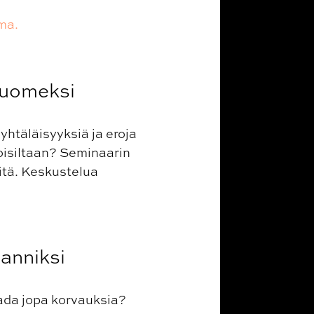
ma.
 Suomeksi
yhtäläisyyksiä ja eroja
toisiltaan? Seminaarin
itä. Keskustelua
lanniksi
aada jopa korvauksia?