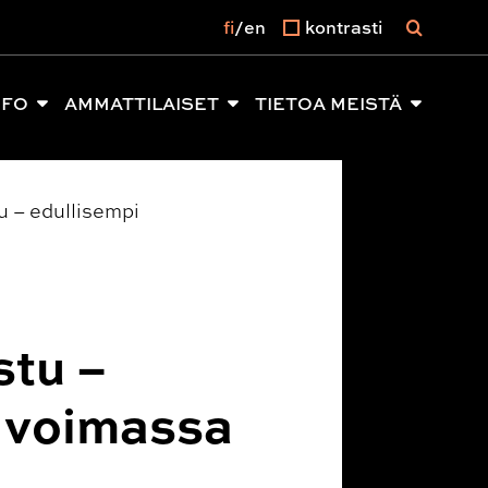
fi
en
kontrasti
NFO
AMMATTILAISET
TIETOA MEISTÄ
u – edullisempi
stu –
a voimassa