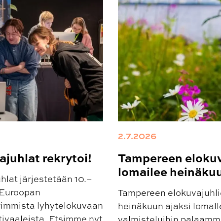
2.7.2026
juhlat rekrytoi!
Tampereen elokuv
lomailee heinäku
lat järjestetään 10.–
 Euroopan
Tampereen elokuvajuhlie
rimmista lyhytelokuvaan
heinäkuun ajaksi lomalle
tivaaleista. Etsimme nyt
valmisteluihin palaamme