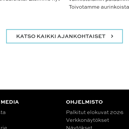
Toivotamme aurinkoista
KATSO KAIKKI AJANKOHTAISET
 MEDIA
OHJELMISTO
sta
Palkitut elokuvat 2026
Verkkonäytökset
irje
Näytökset