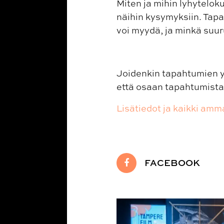
Miten ja mihin lyhytelo
näihin kysymyksiin. Tapa
voi myydä, ja minkä suur
Joidenkin tapahtumien y
että osaan tapahtumista
Lisätiedot ja kaikki amm
FACEBOOK