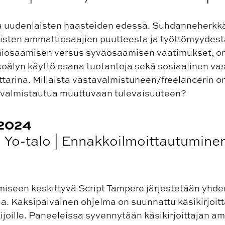
 uudenlaisten haasteiden edessä. Suhdanneherkkä 
isten ammattiosaajien puutteesta ja työttömyydestä
oniosaamisen versus syväosaamisen vaatimukset, o
oälyn käyttö osana tuotantoja sekä sosiaalinen vas
arina. Millaista vastavalmistuneen/freelancerin on 
si valmistautua muuttuvaan tulevaisuuteen?
 2024
 | Yo-talo | Ennakkoilmoittautumine
amiseen keskittyvä Script Tampere järjestetään yhd
a. Kaksipäiväinen ohjelma on suunnattu käsikirjoitta
lijoille. Paneeleissa syvennytään käsikirjoittajan am