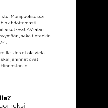
istu. Monipuolisessa
oihin ehdottomasti
llaiset ovat AV-alan
 myymään, sekä tietenkin
024.
ille. Jos et ole vielä
piskelijahinnat ovat
 Hinnaston ja
lla?
 Suomeksi