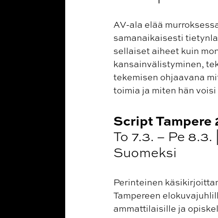
AV-ala elää murroksessa
samanaikaisesti tietynla
sellaiset aiheet kuin m
kansainvälistyminen, tek
tekemisen ohjaavana mitt
toimia ja miten hän voi
Script Tampere
To 7.3. – Pe 8.3.
Suomeksi
Perinteinen käsikirjoitt
Tampereen elokuvajuhlill
ammattilaisille ja opiske