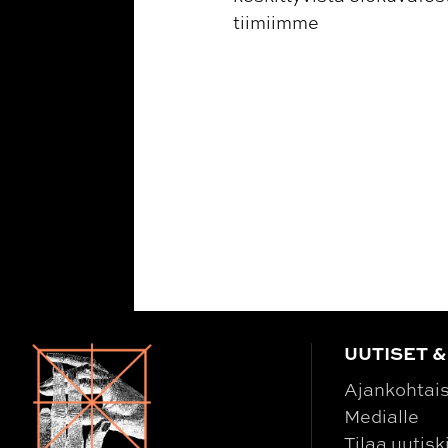
tiimiimme
UUTISET &
Ajankohtai
Medialle
Tilaa uutisk