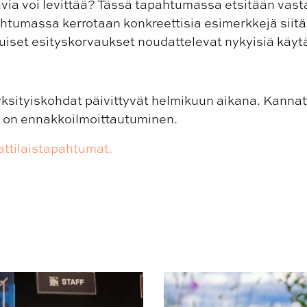
kuvia voi levittää? Tässä tapahtumassa etsitään va
htumassa kerrotaan konkreettisia esimerkkejä siitä,
uiset esityskorvaukset noudattelevat nykyisiä käyt
ksityiskohdat päivittyvät helmikuun aikana. Kanna
 on ennakkoilmoittautuminen.
attilaistapahtumat.