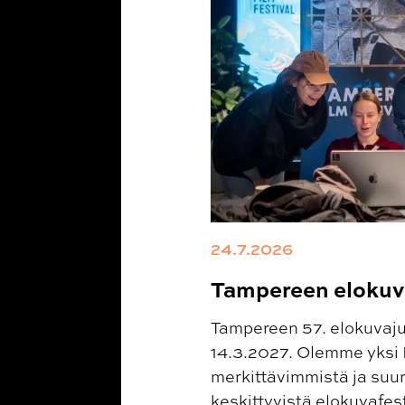
24.7.2026
Tampereen elokuva
Tampereen 57. elokuvajuh
14.3.2027. Olemme yksi
merkittävimmistä ja suu
keskittyvistä elokuvafes