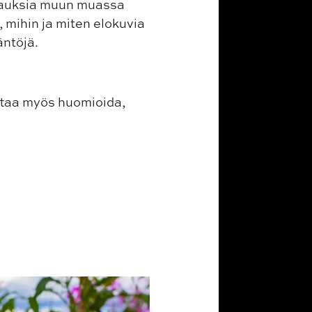
stauksia muun muassa
 mihin ja miten elokuvia
äntöjä.
ttaa myös huomioida,