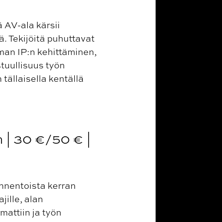
AV-ala kärsii
. Tekijöitä puhuttavat
man IP:n kehittäminen,
tuullisuus työn
tällaisella kentällä
n | 30 €/50 € |
ennentoista kerran
jille, alan
mattiin ja työn