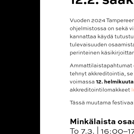
Vuoden 2024 Tampereen e
ohjelmistossa on sekä vi
kannattaa käydä tutustu
tulevaisuuden osaamista
perinteinen käsikirjoit
Ammattilaistapahtumat ov
tehnyt akkreditointia, se
12. helmikuuta
voimassa
akkreditointilomakkeet
l
Tässä muutama festivaal
Minkälaista osa
To 7.3. | 16:00–