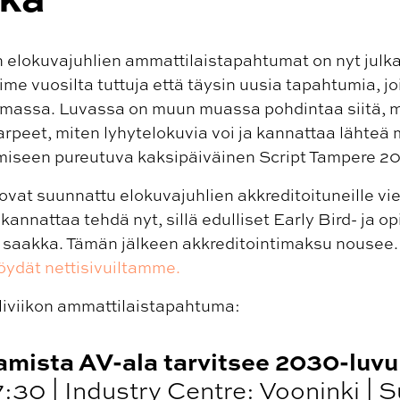
lokuvajuhlien ammattilaistapahtumat on nyt julka
ime vuosilta tuttuja että täysin uusia tapahtumia, j
massa. Luvassa on muun muassa pohdintaa siitä, mi
rpeet, miten lyhytelokuvia voi ja kannattaa lähteä
tamiseen pureutuva kaksipäiväinen Script Tampere 2
at suunnattu elokuvajuhlien akkreditoituneille viera
 kannattaa tehdä nyt, sillä edulliset Early Bird- ja o
saakka. Tämän jälkeen akkreditointimaksu nousee.
öydät nettisivuiltamme.
iviikon ammattilaistapahtuma:
amista AV-ala tarvitsee 2030-luvu
17:30 | Industry Centre: Vooninki |