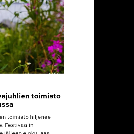
ajuhlien toimisto
ussa
n toimisto hiljenee
. Festivaalin
 jälleen elokuussa.