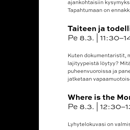
ajankohtaisiin kysymyksi
Tapahtumaan on ennakk
Taiteen ja todell
Pe 8.3. | 11:30–
Kuten dokumentaristit, mo
lajityypeistä löytyy? Mit
puheenvuoroissa ja panee
jatketaan vapaamuotoise
Where is the M
Pe 8.3. | 12:30–1
Lyhytelokuvasi on valmis