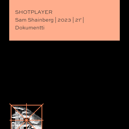
SHOTPLAYER
Sam Shainberg | 2023 | 21′ |
Dokumentti