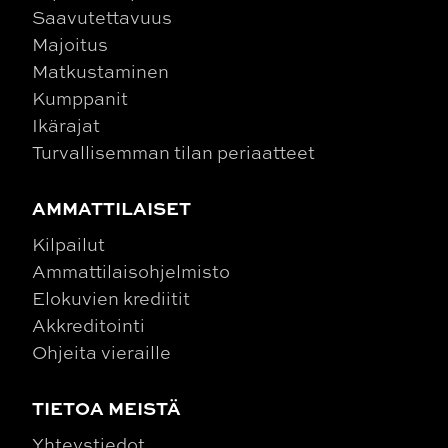
Saavutettavuus
Majoitus
Matkustaminen
Kumppanit
Ikärajat
Turvallisemman tilan periaatteet
AMMATTILAISET
Kilpailut
Ammattilaisohjelmisto
Elokuvien krediitit
Akkreditointi
Ohjeita vieraille
TIETOA MEISTÄ
Yhteystiedot