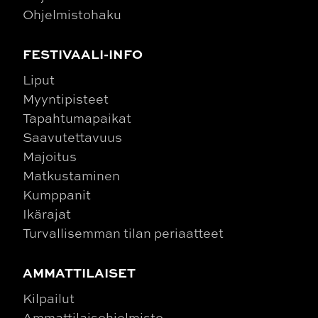
Ohjelmistohaku
FESTIVAALI-INFO
Liput
Myyntipisteet
Tapahtumapaikat
Saavutettavuus
Majoitus
Matkustaminen
Kumppanit
Ikärajat
Turvallisemman tilan periaatteet
AMMATTILAISET
Kilpailut
Ammattilaisohjelmisto