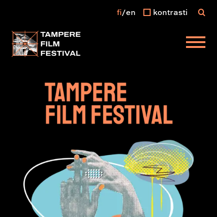
fi
en
kontrasti
Päävalikko