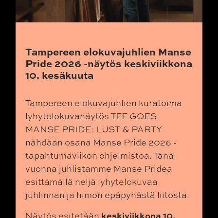
Tampereen elokuvajuhlien Manse
Pride 2026 -näytös keskiviikkona
10. kesäkuuta
Tampereen elokuvajuhlien kuratoima
lyhytelokuvanäytös TFF GOES
MANSE PRIDE: LUST & PARTY
nähdään osana Manse Pride 2026 -
tapahtumaviikon ohjelmistoa. Tänä
vuonna juhlistamme Manse Pridea
esittämällä neljä lyhytelokuvaa
juhlinnan ja himon epäpyhästä liitosta.
keskiviikkona 10.
Näytös esitetään