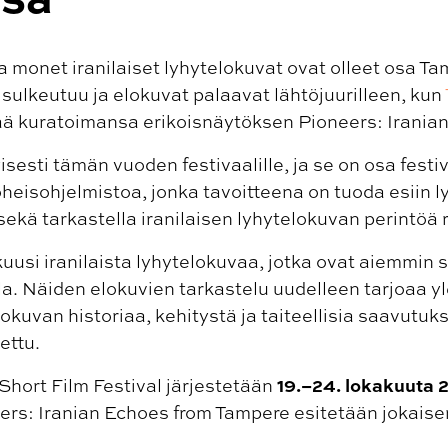
 monet iranilaiset lyhytelokuvat ovat olleet osa T
sulkeutuu ja elokuvat palaavat lähtöjuurilleen, kun
ää kuratoimansa erikoisnäytöksen Pioneers: Irania
isesti tämän vuoden festivaalille, ja se on osa festi
 oheisohjelmistoa, jonka tavoitteena on tuoda esiin 
ekä tarkastella iranilaisen lyhytelokuvan perintöä r
uusi iranilaista lyhytelokuvaa, jotka ovat aiemmin
a. Näiden elokuvien tarkastelu uudelleen tarjoaa y
lokuvan historiaa, kehitystä ja taiteellisia saavutuksi
ettu.
19.–24. lokakuuta 
 Short Film Festival järjestetään
eers: Iranian Echoes from Tampere esitetään jokaisen