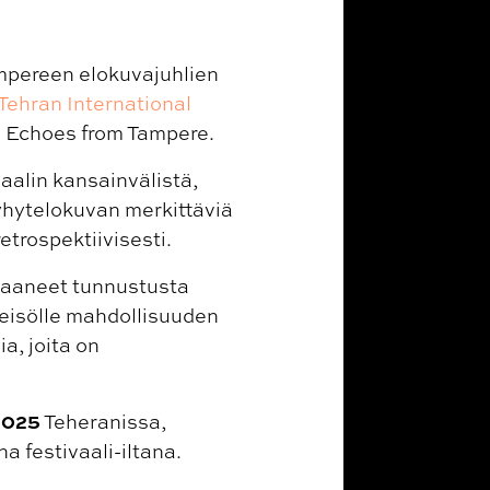
ampereen elokuvajuhlien
Tehran International
n Echoes from Tampere.
vaalin kansainvälistä,
lyhytelokuvan merkittäviä
etrospektiivisesti.
 saaneet tunnustusta
leisölle mahdollisuuden
a, joita on
2025
Teheranissa,
a festivaali-iltana.