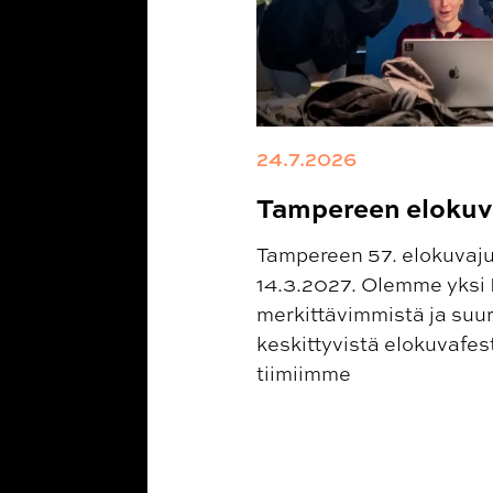
24.7.2026
Tampereen elokuva
Tampereen 57. elokuvajuh
14.3.2027. Olemme yksi
merkittävimmistä ja suu
keskittyvistä elokuvafes
tiimiimme