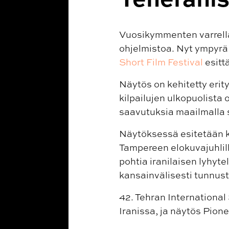
Vuosikymmenten varrella
ohjelmistoa. Nyt ympyrä 
Short Film Festival
esitt
Näytös on kehitetty erity
kilpailujen ulkopuolista
saavutuksia maailmalla s
Näytöksessä esitetään k
Tampereen elokuvajuhlill
pohtia iranilaisen lyhyte
kansainvälisesti tunnust
42. Tehran International
Iranissa, ja näytös Pion