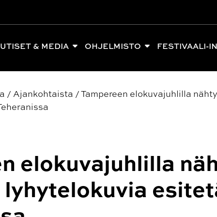
UTISET & MEDIA
OHJELMISTO
FESTIVAALI-I
ia
/
Ajankohtaista
/
Tampereen elokuvajuhlilla nähtyj
 Teheranissa
 elokuvajuhlilla näh
a lyhytelokuvia esite
ssa