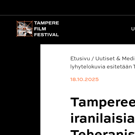
Päävalikko
U
Etusivu
/
Uutiset & Med
lyhytelokuvia esitetään
18.10.2025
Tampereen
iranilaisi
Teherani