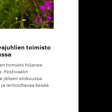
ajuhlien toimisto
ussa
n toimisto hiljenee
. Festivaalin
 jälleen elokuussa.
 ja rentouttavaa kesää