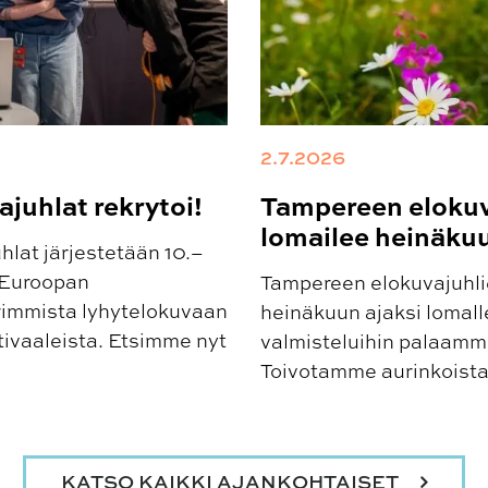
2.7.2026
juhlat rekrytoi!
Tampereen elokuv
lomailee heinäku
lat järjestetään 10.–
 Euroopan
Tampereen elokuvajuhlie
rimmista lyhytelokuvaan
heinäkuun ajaksi lomalle
tivaaleista. Etsimme nyt
valmisteluihin palaamme
Toivotamme aurinkoista
KATSO KAIKKI AJANKOHTAISET