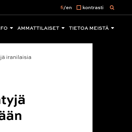
fi
en
kontrasti
NFO
AMMATTILAISET
TIETOA MEISTÄ
ä iranilaisia
tyjä
tään