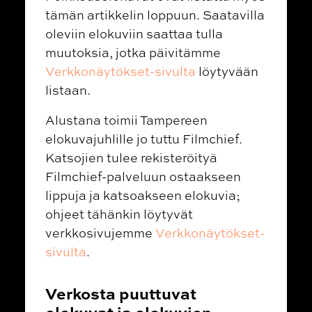
tämän artikkelin loppuun. Saatavilla
oleviin elokuviin saattaa tulla
muutoksia, jotka päivitämme
Verkkonäytökset-sivulta
löytyvään
listaan.
Alustana toimii Tampereen
elokuvajuhlille jo tuttu Filmchief.
Katsojien tulee rekisteröityä
Filmchief-palveluun ostaakseen
lippuja ja katsoakseen elokuvia;
ohjeet tähänkin löytyvät
verkkosivujemme
Verkkonäytökset-
sivulta
.
Verkosta puuttuvat
elokuvat ja elokuvien