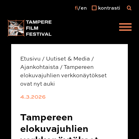
fi
en
kontrasti
Päävalikko
Etusivu
/
Uutiset & Media
/
Ajankohtaista
/
Tampereen
elokuvajuhlien verkkonäytökset
ovat nyt auki
4.3.2026
Tampereen
elokuvajuhlien