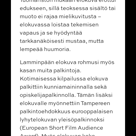
edukseen, sillä teoksessa sisältö tai
muoto ei rajaa mielikuvitusta –
elokuvassa loistaa tekemisen
vapaus ja se hyödyntää
tarkkanäköisesti mustaa, mutta
lempeää huumoria.
Lamminpään elokuva rohmusi myös
kasan muita palkintoja.
Kotimaisessa kilpailussa elokuva
palkittiin kunniamaininnalla sekä
opiskelijapalkinnolla. Tämän lisäksi
elokuvalle myönnettiin Tampereen
palkintoehdokkuus eurooppalaisen
lyhytelokuvan yleisöpalkinnoksi
(European Short Film Audience
Award). Myös elokuvan koko