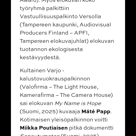
työryhmä palkittiin
Vastuullisuuspalkinto Versolla
(Tampereen kaupunki, Audiovisual
Producers Finland – APFI,
Tampereen elokuvajuhlat)
elokuvan
tuotannon ekologisesta
kestävyydestä.
K
ultainen Varjo -
kalustovuokrauspalkinnon
(Valofirma – The Light House,
Kamerafirma – The Camera House)
sai elokuvan
My Name is Hope
Máté Papp
(Suomi, 2025) kuvaaja
.
Kotimaisen yleisöpalkinnon voitti
Miikka Poutiaisen
pitkä dokumentti
Sopeutumaton
(Suomi, 2025).