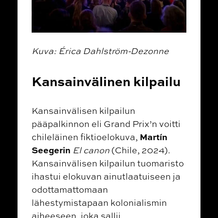
Kuva: Érica Dahlström-Dezonne
Kansainvälinen kilpailu
Kansainvälisen kilpailun
pääpalkinnon eli Grand Prix’n voitti
Martín
chileläinen fiktioelokuva,
Seegerin
El canon
(Chile, 2024)
.
Kansainvälisen kilpailun tuomaristo
ihastui elokuvan ainutlaatuiseen ja
odottamattomaan
lähestymistapaan kolonialismin
aiheeseen, joka sallii