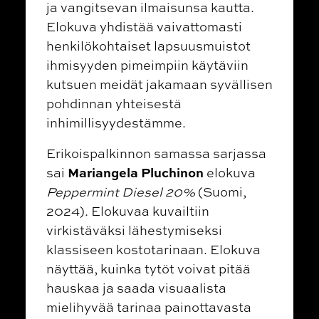
ja vangitsevan ilmaisunsa kautta.
Elokuva yhdistää vaivattomasti
henkilökohtaiset lapsuusmuistot
ihmisyyden pimeimpiin käytäviin
kutsuen meidät jakamaan syvällisen
pohdinnan yhteisestä
inhimillisyydestämme.
Erikoispalkinnon samassa sarjassa
Mariangela Pluchinon
sai
elokuva
Peppermint Diesel 20%
(Suomi,
2024)
. Elokuvaa kuvailtiin
v
irkistäväksi lähestymiseksi
klassiseen kostotarinaan.
Elokuva
näyttää, kuinka tytöt voivat pitää
hauskaa ja saada visuaalista
mielihyvää tarinaa painottavasta