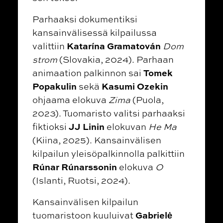
Parhaaksi dokumentiksi
kansainvälisessä kilpailussa
Katarína Gramatován
valittiin
Dom
strom
(Slovakia, 2024).
Parhaan
Tomek
animaation palkinnon sai
Popakulin
Kasumi Ozekin
sekä
ohjaama elokuva
Zima
(Puola,
2023). Tuomaristo valitsi parhaaksi
JJ Linin
fiktioksi
elokuvan
He Ma
(Kiina, 2025).
Kansainvälisen
kilpailun yleisöpalkinnolla palkittiin
Rúnar Rúnarssonin
elokuva
O
(Islanti, Ruotsi, 2024).
Kansainvälisen kilpailun
Gabrielė
tuomaristoon kuuluivat