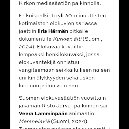
Kirkon mediasäätiön palkinnolla.
Erikoispalkinto yli 30-minuuttisten
kotimaisten elokuvien sarjassa
Iiris Härmän
jaettiin
pitkälle
dokumentille
Kurkien äiti
(Suomi,
2024). Elokuvaa kuvailtiin
lempeäksi henkilökuvaksi, jossa
elokuvantekijä onnistuu
vangitsemaan seikkailullisen naisen
uniikin älykkyyden sekä uskon
luonnon ja ilon voimaan.
Suomen elokuvasäätiön vuosittain
jakaman Risto Jarva -palkinnon sai
Veera Lamminpään
animaatio
Mereneläviä
(Suomi, 2024).
Tuomariston mukaan elokuva erottui