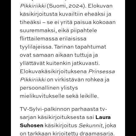
Pikkiriikki
(Suomi, 2024).
Elokuvan
käsikirjoitusta kuvailtiin eheäksi ja
tiheäksi – se ei yritä paisua kokoaan
suuremmaksi, eikä piipahtele
flirttailemassa erilaisissa
tyylilajeissa. Tarinan tapahtumat
ovat samaan aikaan tuttuja ja
yllättävät kuitenkin jatkuvasti.
Elokuvakäsikirjoituksena
Prinsessa
Pikkiriikki
on virkistävän rohkea ja
persoonallinen ylistys
mielikuvitukselle sekä leikille.
TV-Sylvi-palkinnon parhaasta tv-
Laura
sarjan käsikirjoituksesta sai
Suhosen
käsikirjoitus
Sekunnit
, joka
on tarkkaan kirjoitettu draamasarja.