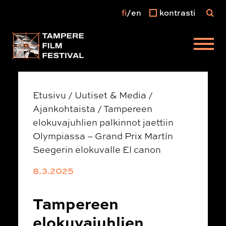
fi
en
kontrasti
Päävalikko
Etusivu
/
Uutiset & Media
/
Ajankohtaista
/
Tampereen
elokuvajuhlien palkinnot jaettiin
Olympiassa – Grand Prix Martín
Seegerin elokuvalle El canon
8.3.2025
Tampereen
elokuvajuhlien