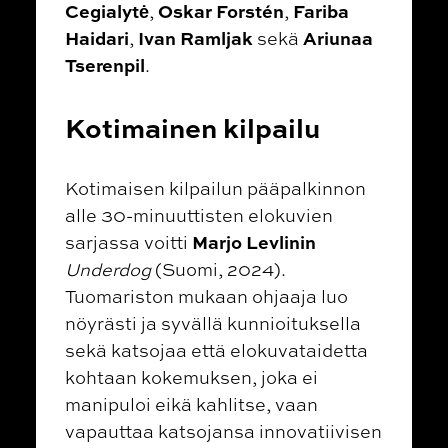
Cegialytė
Oskar Forstén
Fariba
,
,
Haidari
Ivan Ramljak
Ariunaa
,
sekä
Tserenpil
.
Kotimainen kilpailu
Kotimaisen kilpailun pääpalkinnon
alle 30-minuuttisten elokuvien
Marjo Levlinin
sarjassa voitti
Underdog
(Suomi, 2024).
Tuomariston mukaan
ohjaaja luo
nöyrästi ja syvällä kunnioituksella
sekä katsojaa että elokuvataidetta
kohtaan kokemuksen, joka ei
manipuloi eikä kahlitse, vaan
vapauttaa katsojansa innovatiivisen