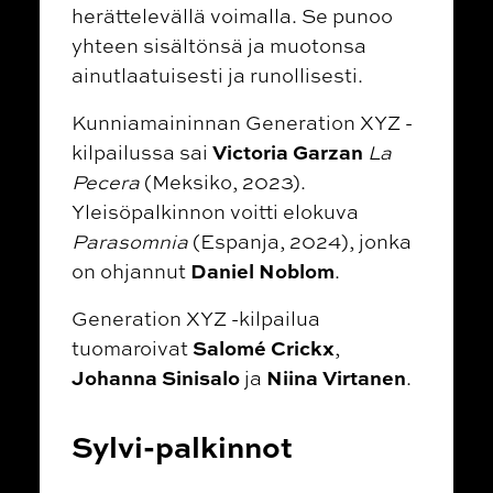
herättelevällä voimalla. Se punoo
yhteen sisältönsä ja muotonsa
ainutlaatuisesti ja runollisesti.
Kunniamaininnan Generation XYZ -
Victoria Garzan
kilpailussa sai
La
Pecera
(Meksiko, 2023).
Yleisöpalkinnon voitti elokuva
Parasomnia
(Espanja, 2024), jonka
Daniel Noblom
on ohjannut
.
Generation XYZ -kilpailua
Salomé Crickx
tuomaroivat
,
Johanna Sinisalo
Niina Virtanen
ja
.
Sylvi-palkinnot