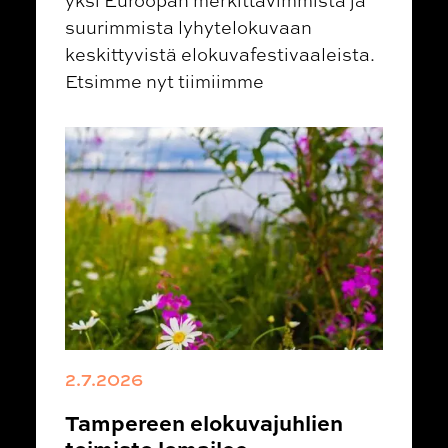
suurimmista lyhytelokuvaan
keskittyvistä elokuvafestivaaleista.
Etsimme nyt tiimiimme
2.7.2026
Tampereen elokuvajuhlien
toimisto lomailee