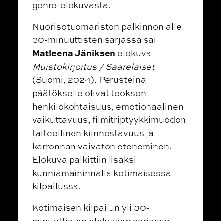
genre-elokuvasta.
Nuorisotuomariston palkinnon alle
30-minuuttisten sarjassa sai
Matleena Jäniksen
elokuva
Muistokirjoitus / Saarelaiset
(Suomi, 2024).
Perusteina
päätökselle olivat teoksen
henkilökohtaisuus, emotionaalinen
vaikuttavuus, filmitriptyykkimuodon
taiteellinen kiinnostavuus ja
kerronnan vaivaton eteneminen.
Elokuva palkittiin lisäksi
kunniamaininnalla kotimaisessa
kilpailussa.
Kotimaisen kilpailun yli 30-
minuuttisten elokuvien sarjassa