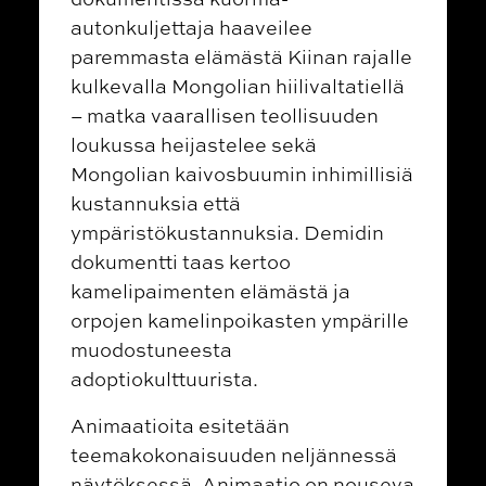
autonkuljettaja haaveilee
paremmasta elämästä Kiinan rajalle
kulkevalla Mongolian hiilivaltatiellä
– matka vaarallisen teollisuuden
loukussa heijastelee sekä
Mongolian kaivosbuumin inhimillisiä
kustannuksia että
ympäristökustannuksia. Demidin
dokumentti taas kertoo
kamelipaimenten elämästä ja
orpojen kamelinpoikasten ympärille
muodostuneesta
adoptiokulttuurista.
Animaatioita esitetään
teemakokonaisuuden neljännessä
näytöksessä. Animaatio on nouseva