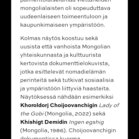
mongolialaisten oli sopeuduttava
uudeenlaiseen toimeentuloon ja
kaupunkimaiseen ympäristöön.
Kolmas näytös koostuu sekä
uusista että vanhoista Mongolian
yhteiskunnasta ja kulttuurista
kertovista dokumenttielokuvista,
jotka esittelevät nomadielämän
perinteitä sekä tutkivat sosiaalisia
ja ympäristöön liittyviä haasteita.
Näytöksessä nähdään esimerkiksi
Khoroldorj Choijoovanchigin
Lady of
the Gobi
(Mongolia, 2022) sekä
Khishigt Demidin
Ingen egshig
(Mongolia, 1986). Choijoovanchigin
dokumentissa kuorma-