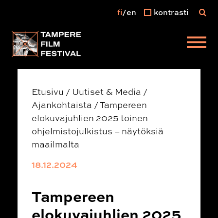
fi
en
kontrasti
Päävalikko
Etusivu
/
Uutiset & Media
/
Ajankohtaista
/
Tampereen
elokuvajuhlien 2025 toinen
ohjelmistojulkistus – näytöksiä
maailmalta
18.12.2024
Tampereen
elokuvajuhlien 2025