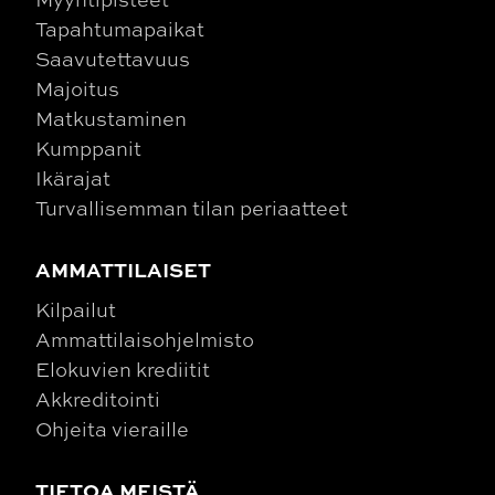
Tapahtumapaikat
Saavutettavuus
Majoitus
Matkustaminen
Kumppanit
Ikärajat
Turvallisemman tilan periaatteet
AMMATTILAISET
Kilpailut
Ammattilaisohjelmisto
Elokuvien krediitit
Akkreditointi
Ohjeita vieraille
TIETOA MEISTÄ