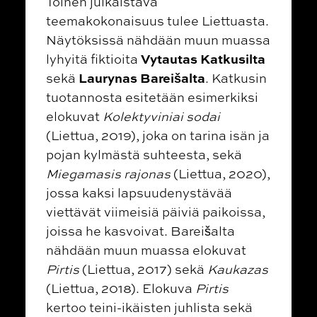
Toinen julkaistava
teemakokonaisuus tulee Liettuasta.
Näytöksissä nähdään muun muassa
Vytautas Katkus​ilta
lyhyitä fiktioita
Laurynas Bareišalta
sekä
. Katkusin
tuotannosta esitetään esimerkiksi
elokuvat
Kolektyviniai sodai
(Liettua, 2019), joka on tarina isän ja
pojan kylmästä suhteesta, sekä
Miegamasis rajonas
(Liettua, 2020),
jossa kaksi lapsuudenystävää
viettävät viimeisiä päiviä paikoissa,
joissa he kasvoivat. Bareišalta
nähdään muun muassa elokuvat
Pirtis
(Liettua, 2017) sekä
Kaukazas
(Liettua, 2018). Elokuva
Pirtis
kertoo teini-ikäisten juhlista sekä