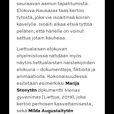
seuraavan aamun tapahtumista.
Elokuva
Kaukazas
taas kertoo
tytöstä, joka vie isoäitinsä koiran
kävelylle. Isoäiti alkaa etsiä tyttöä
peläten, että hänelle on voinut
sattua jotain kauheaa.
Liettualaisen elokuvan
ohjelmistossa nähdään myös
näytös liettualaisten naistekijöiden
elokuvia – dokumentteja, fiktioita ja
animaatioita. Kokonaisuudessa
Marija
esitetään esimerkiksi
Stonytėn
dokumentti
Vienas
gyvenimas
(Liettua, 2019), joka
kertoo perhosen kasvattamisesta,
Milda Augustaitytėn
sekä