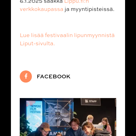
6.1.2025 saakka
Lippu.fi:n
verkkokaupassa
ja myyntipisteissä.
Lue lisää festivaalin lipunmyynnistä
Liput-sivulta.
FACEBOOK