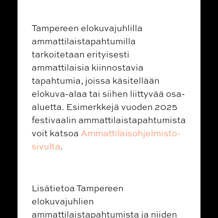
Tampereen elokuvajuhlilla
ammattilaistapahtumilla
tarkoitetaan erityisesti
ammattilaisia kiinnostavia
tapahtumia, joissa käsitellään
elokuva-alaa tai siihen liittyvää osa-
aluetta. Esimerkkejä vuoden 2025
festivaalin ammattilaistapahtumista
voit katsoa
Ammattilaisohjelmisto-
sivulta
.
Lisätietoa Tampereen
elokuvajuhlien
ammattilaistapahtumista ja niiden