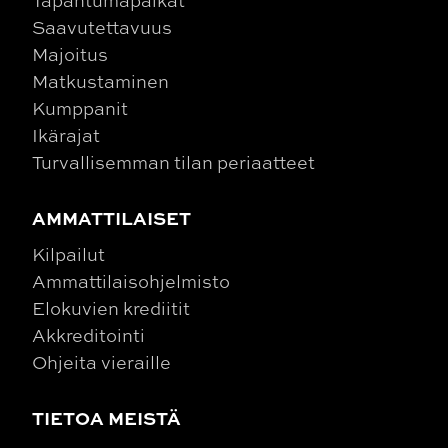
Tapahtumapaikat
Saavutettavuus
Majoitus
Matkustaminen
Kumppanit
Ikärajat
Turvallisemman tilan periaatteet
AMMATTILAISET
Kilpailut
Ammattilaisohjelmisto
Elokuvien krediitit
Akkreditointi
Ohjeita vieraille
TIETOA MEISTÄ