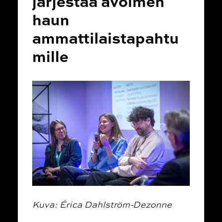
järjestää avoimen
haun
ammattilaistapahtu
mille
Kuva: Érica Dahlström-Dezonne