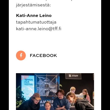
järjestämisestä:
Kati-Anne Leino
tapahtumatuottaja
kati-anne.leino@tff.fi
FACEBOOK