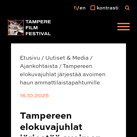
fi
en
kontrasti
Päävalikko
Etusivu
/
Uutiset & Media
/
Ajankohtaista
/
Tampereen
elokuvajuhlat järjestää avoimen
haun ammattilaistapahtumille
16.10.2025
Tampereen
elokuvajuhlat